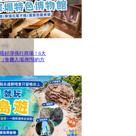
唔好淨係行商場！6大
（免費入場/附預約方