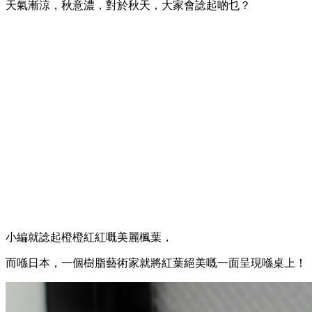
天氣漸涼，秋意濃，對於秋天，大家會諗起啲乜？
小編就諗起橙橙紅紅嘅美麗楓葉，
而喺日本，一個樹脂藝術家就將紅葉絕美嘅一面呈現喺桌上！