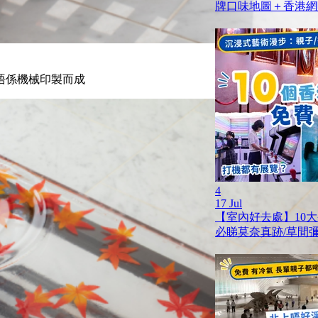
牌口味地圖＋香港網
唔係機械印製而成
4
17 Jul
【室內好去處】10
必睇莫奈真跡/草間彌