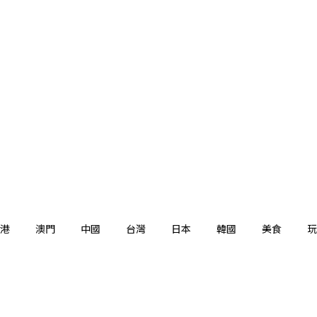
港
澳門
中國
台灣
日本
韓國
美食
玩