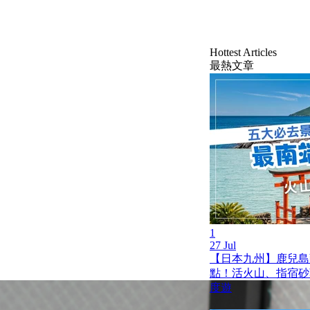
Hottest Articles
最熱文章
1
27 Jul
【日本九州】鹿兒島薩
點！活火山、指宿砂
度遊