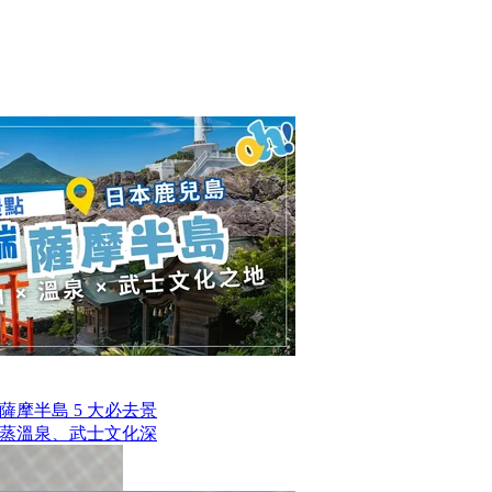
摩半島 5 大必去景
蒸溫泉、武士文化深