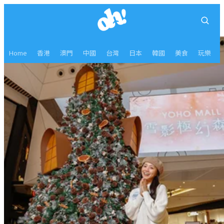
Home
香港
澳門
中國
台灣
日本
韓國
美食
玩樂