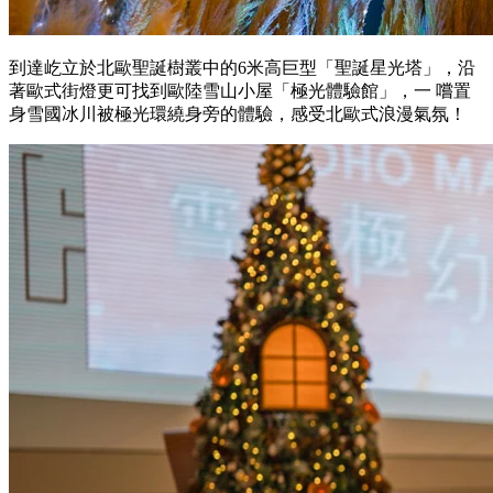
到達屹立於北歐聖誕樹叢中的6米高巨型「聖誕星光塔」，沿
著歐式街燈更可找到歐陸雪山小屋「極光體驗館」，一 嚐置
身雪國冰川被極光環繞身旁的體驗，感受北歐式浪漫氣氛！