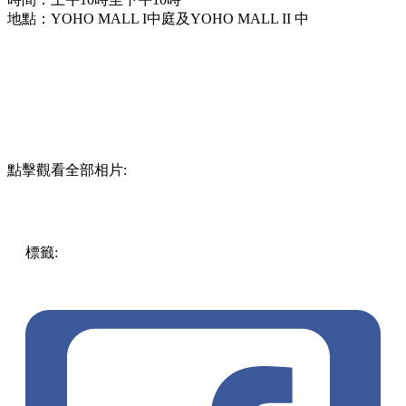
地點：YOHO MALL I中庭及YOHO MALL II 中
點擊觀看全部相片:
標籤:
中文(繁)
香港
香港
玩樂
打卡
元朗
香港好去處
元朗好
去處
元朗打卡
元朗 / 天水圍
聖誕節
YOHOMALL
聖誕
2022
聖誕打卡
北歐小鎮