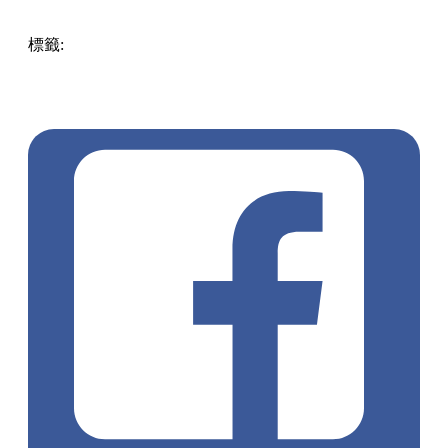
裝置以藍色、白色、金色為主要顏色，打造一整片夢幻氛圍！
Dior粉絲唔好錯過！記得襯住聖誕去打卡啦！
海港城​​ x Dior星夜聖誕
日期：即日至2023年1月2日
地點：尖沙咀廣東道3-27號海港城海運觀點
圖片來源：＠joman316