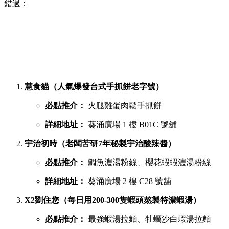
地人與遊客喜愛。商場內幾層樓密密麻麻開滿了上百間小食
店，初次到訪往往容易迷失在各條走廊中。
葵廣最強鹹點 TOP 6 排行榜
若你想品嚐濃郁惹味或飽肚的主食，以下六間鹹食店絕對不能
錯過：