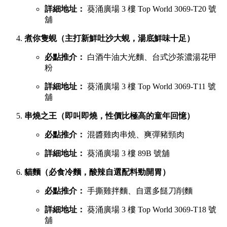
慧食貓（人氣爆發台式手抓餅老字號）
必點推介：
火腿雞蛋肉鬆手抓餅
詳細地址：
葵涌廣場 1 樓 B01C 號舖
宇治初時（老闆苦研7年秘製宇治酸辣醬）
必點推介：
鯛魚濃湯粉絲、櫻花蝦蝦濃湯粉絲
詳細地址：
葵涌廣場 2 樓 C28 號舖
X2劉住您（每日用200-300隻蝦頭熬製特濃蝦湯）
必點推介：
最強蝦湯拉麵、牡蠣沙白蝦湯拉麵