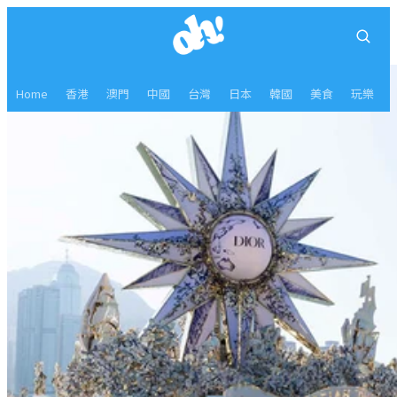
Home
香港
澳門
中國
台灣
日本
韓國
美食
玩樂