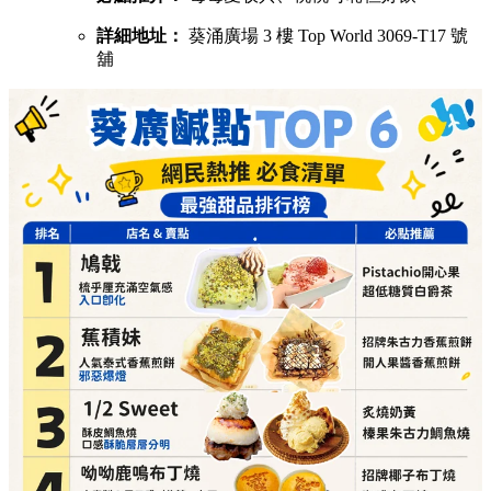
舖
1/2 Sweet（酥皮鯛魚燒，口感酥脆層層分明）
必點推介：
炙燒奶黃、榛果朱古力鯛魚燒
詳細地址：
葵涌廣場 3 樓 Top World 3069-T16 號
舖
呦呦鹿鳴布丁燒（自家製3層口感，曾登開飯熱店十大）
必點推介：
招牌椰子布丁燒、咖啡布丁燒
詳細地址：
葵涌廣場 3 樓 87A 號舖
芋圓控（滿可自由搭配豆花、仙草同雪糕）
必點推介：
手工芋圓仙草、配抹茶雪糕
詳細地址：
葵涌廣場 2 樓 C10 號舖
Athena（調酒師即席為你調製無酒精 Mocktail）
必點推介：
莓莓愛收兵、桃桃可恥但好飲