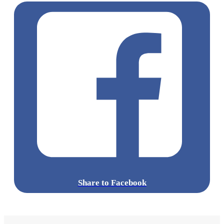
準備好你的胃口，這個週末就出發前往葵涌廣場，跟著這份清
單逐一品嚐吧！
標籤:
Hong Kong
香港
葵廣美食
葵芳好去處
葵芳 / 青衣
葵
涌廣場
葵廣掃街
香港平民美食
慧食貓
鳩戟
呦呦鹿鳴布丁
燒