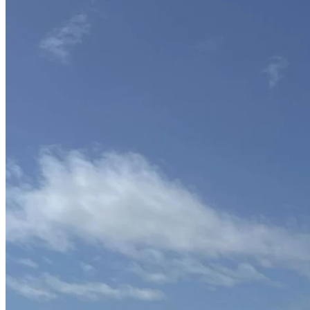
裝置主題為Dior女裝創意總監Maria Grazia Chiuri設計嘅Dior
2023度假系列，而出現喺最新 DIOR BOOK TOTE上，由羅馬
藝術家Pietro Ruffo筆下嘅 Rêve d’Infini 圖案，化身成十米高嘅
聖誕星。其他嘅玫瑰風圖、花卉、塞維利亞繩結等都有實體化
登場！