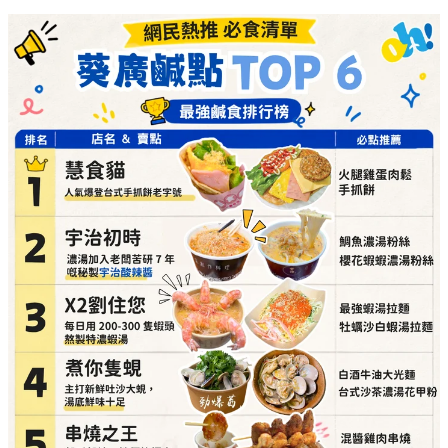
詳細地址：
葵涌廣場 3 樓 Top World 3069-T20 號
舖
煮你隻蜆（主打新鮮吐沙大蜆，湯底鮮味十足）
必點推介：
白酒牛油大光麵、台式沙茶濃湯花甲
粉
詳細地址：
葵涌廣場 3 樓 Top World 3069-T11 號
舖
串燒之王（即叫即燒，性價比極高的童年回憶）
必點推介：
混醬雞肉串燒、爽彈豬頸肉
詳細地址：
葵涌廣場 3 樓 89B 號舖
貓麵（必食冷麵，酸辣自選配料勁開胃）
必點推介：
手撕雞拌麵、自選多餸刀削麵
詳細地址：
葵涌廣場 3 樓 Top World 3069-T18 號
舖