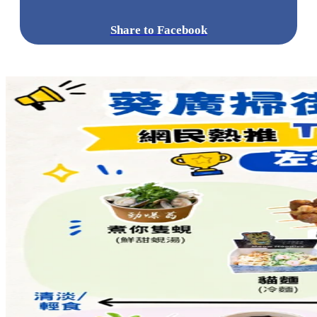
標籤:
中文(繁)
香港
香港
玩樂
夢幻
打卡
花海
香港好去處
尖
沙咀
尖沙咀 / 佐敦 / 油麻地
玫瑰
聖誕
聖誕打卡
DIOR
Dior
2023度假系列
Maria Grazia Chiuri
塞維利亞繩結
尖沙咀好
去3