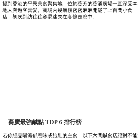
【葵廣掃街】網民熱推Top 12必食清單！最強鹹
甜點推介附詳細地址 🍢🥞
香港
By
May chan
on 07 Aug 2026
提到香港的平民美食聚集地，位於葵芳的葵涌廣場一直深受本