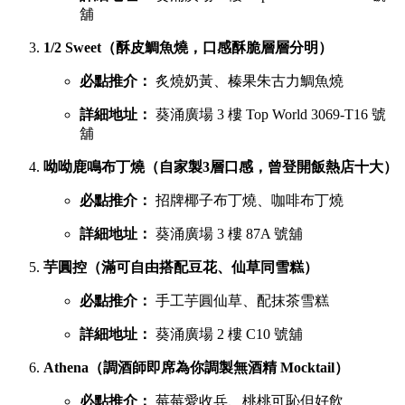
葵廣最強甜品 TOP 6 排行榜
吃完鹹食，當然要預留胃部空間品嚐甜品。以下是網民極力推
薦的六大甜點名單：
鳩戟（梳乎厘充滿空氣感，入口即化）
必點推介：
Pistachio開心果、超低糖質伯爵茶
詳細地址：
葵涌廣場 3 樓 87B 號舖
蕉積妹（人氣泰式香蕉煎餅，邪惡爆燈）
必點推介：
招牌朱古力香蕉煎餅、開心果醬香蕉
煎餅
詳細地址：
葵涌廣場 3 樓 Top World 3069-T26 號