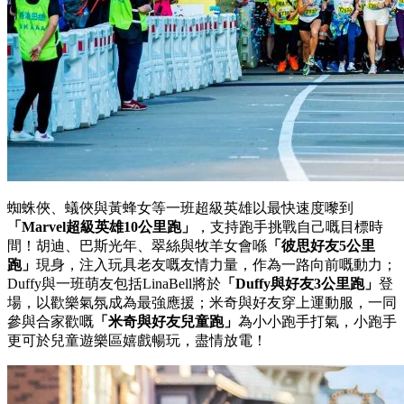
蜘蛛俠、蟻俠與黃蜂女等一班超級英雄以最快速度嚟到
「Marvel超級英雄10公里跑
」
，支持跑手挑戰自己嘅目標時
間！胡迪、巴斯光年、翠絲與牧羊女會喺
「彼思好友
5
公里
跑」
現身，注入玩具老友嘅友情力量，作為一路向前嘅動力；
Duffy與一班萌友包括LinaBell將於
「
Duffy
與好友
3
公里跑」
登
場，以歡樂氣氛成為最強應援；米奇與好友穿上運動服，一同
參與合家歡嘅
「米奇與好友兒童跑」
為小小跑手打氣，小跑手
更可於兒童遊樂區嬉戲暢玩，盡情放電！