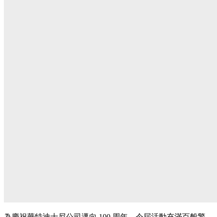
為慶祝華特迪士尼公司邁向 100 周年，今屆活動充滿百般驚