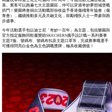
喜。賓客可以跑遍七大主題園區，仲可以穿過奇妙夢想城堡嘅
拱門！樂園將會捐出活動嘅部份收益予香港傷殘青年協會（傷
青會），繼續推動多元及共融文化，鼓勵殘疾人士一齊參與跑
步盛事。
今年活動選手包以迪士尼「奇妙一百年」為主題，包括樂園與
官方指定服飾同鞋履贊助SKECHERS攜手設計嘅一系列賽事
主題T恤、號碼布、號碼布扣及主題口罩等，完成賽事嘅選手
可獲得閃亮白金色為主色調嘅獎牌，極具收藏價值！