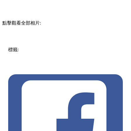
點擊觀看全部相片:
標籤:
中文(繁)
香港
香港
熱話
迪士尼
香港迪士尼
大嶼山 /
坪洲 / 離島
迪士尼樂園
主題跑
10K WEEKEND
2023
Marvel超級英雄10公里跑
Duffy與好友3公里跑
彼思
好友5公里跑
米奇與好友兒童跑
disney run
disneyland