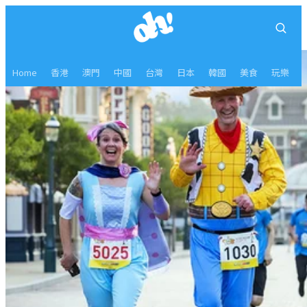
Home
香港
澳門
中國
台灣
日本
韓國
美食
玩樂