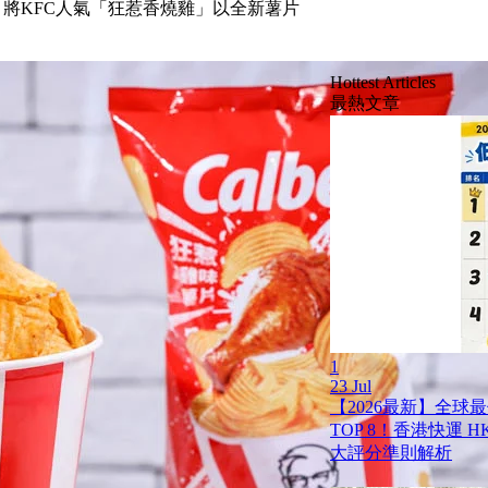
，將KFC人氣「狂惹香燒雞」以全新薯片
Hottest Articles
最熱文章
1
23 Jul
【2026最新】全球
TOP 8！香港快運 HK 
大評分準則解析