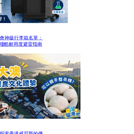
會神級行李箱名單：
？殘酷耐用度避雷指南
探索香港威尼斯的傳