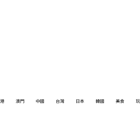
港
澳門
中國
台灣
日本
韓國
美食
玩