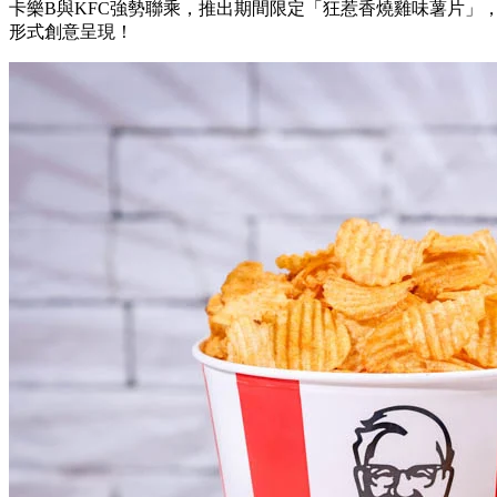
卡樂B與KFC強勢聯乘，推出期間限定「狂惹香燒雞味薯片」
形式創意呈現！