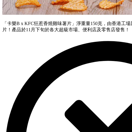
「卡樂B x KFC狂惹香燒雞味薯片」淨重量150克，由香港
片！產品於11月下旬於各大超級市場、便利店及零售店發售！