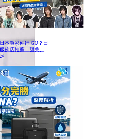
去日本買衫仲行 GU？日
價服飾店推薦！甜美、
足