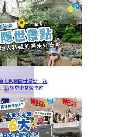
本地人私藏隱世景點！踏
、山林空中茶舍指南