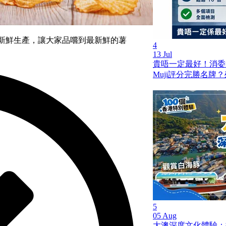
工場新鮮生產，讓大家品嚐到最新鮮的薯
4
13 Jul
貴唔一定最好！消委
Muji評分完勝名牌
5
05 Aug
大澳深度文化體驗：