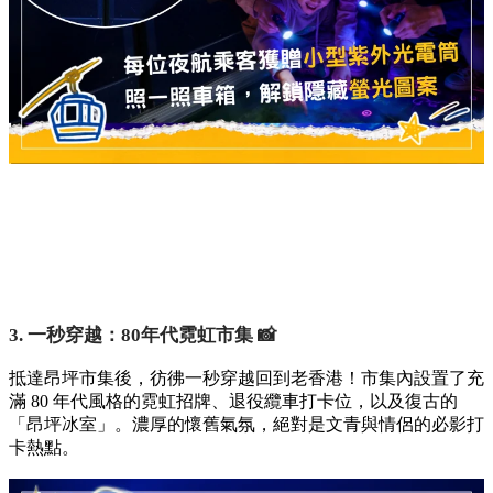
3. 一秒穿越：80年代霓虹市集 📸
抵達昂坪市集後，彷彿一秒穿越回到老香港！市集內設置了充
滿 80 年代風格的霓虹招牌、退役纜車打卡位，以及復古的
「昂坪冰室」。濃厚的懷舊氣氛，絕對是文青與情侶的必影打
卡熱點。