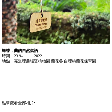
蝴蝶．蘭的自然絮語
時期：23.9– 11.11.2022
地點：嘉道理農場暨植物園 蘭花谷 白理桃蘭花保育園
點擊觀看全部相片: