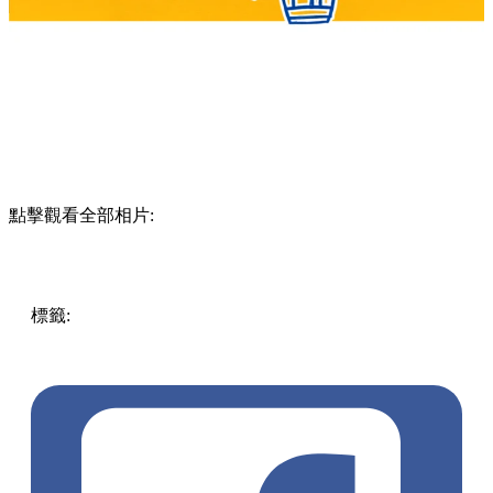
點擊觀看全部相片:
標籤:
Hong Kong
香港
香港打卡
週末好去處
昂坪360
昂坪
360夜間纜車
香港夜景
大嶼山景點
霓虹市集
903音樂會
昂
坪市集