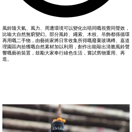
風鈴隨天氣、風力、周遭環境可以變化出唔同嘅視覺同聲效，
比喻大自然無窮變幻。部分風鈴、繩索、木枝、吊飾都係循環
再用嘅二手物，由藝術家將日常收集所得嘅廢棄玻璃樽、嘉道
理園區內拾獲嘅自然素材加以利用，創作出能敲出清脆風鈴聲
響嘅藝術裝置，鼓勵大家奉行綠色生活，嘗試舊物重用、再
造。