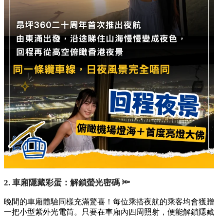
2. 車廂隱藏彩蛋：解鎖螢光密碼 🔦
晚間的車廂體驗同樣充滿驚喜！每位乘搭夜航的乘客均會獲贈
一把小型紫外光電筒。只要在車廂內四周照射，便能解鎖隱藏