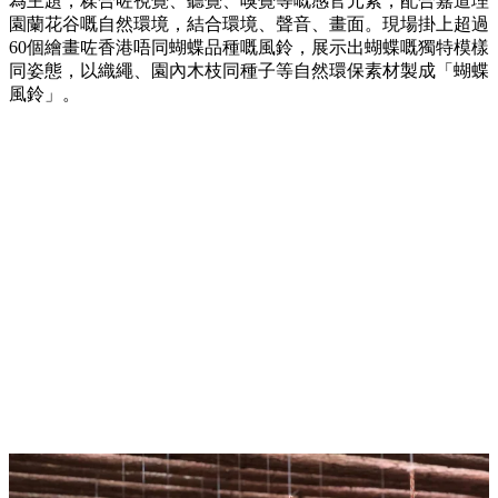
為主題，糅合咗視覺、聽覺、嗅覺等嘅感官元素，配合嘉道理
園蘭花谷嘅自然環境，結合環境、聲音、畫面。現場掛上超過
60個繪畫咗香港唔同蝴蝶品種嘅風鈴，展示出蝴蝶嘅獨特模樣
同姿態，以織繩、園內木枝同種子等自然環保素材製成「蝴蝶
風鈴」。