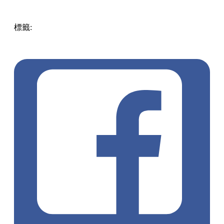
標籤:
中文(繁)
香港
香港
玩樂
大埔
香港好去處
大埔
大埔好
去處
蝴蝶
蘭花
風鈴
蝴蝶風鈴
蟲媒花
嘉道理農場
植物園
蘭
花谷