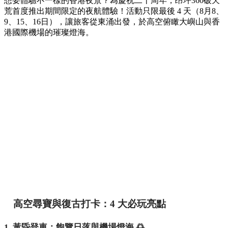
想要體驗不一樣的香港夜景？為慶祝二十周年，昂坪360破天
荒首度推出期間限定的夜航體驗！活動只限最後 4 天（8月8、
9、15、16日），讓旅客從東涌出發，於高空俯瞰大嶼山與香
港國際機場的璀璨燈海。
高空尋寶與復古打卡：4 大必玩亮點
1. 黃昏登車：飽覽日落與機場燈海 🌅