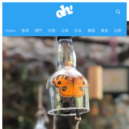
Home
香港
澳門
中國
台灣
日本
韓國
美食
玩樂