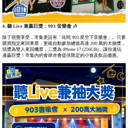
4. 聽 Live 兼贏巨獎：903 音樂會 🎶
除了視覺享受，市集更設有「叱咤 903 星空下音樂會」。只要
購買指定來回車票，更能自動參加總值高達 200 萬的大抽獎，
頭獎為雙人來回機票，二獎為 iPhone 17 (256GB)，讓你邊玩
邊贏巨獎！市集內的食肆亦會提供限定的小食及飲品優惠。