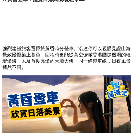
強烈建議旅客選擇於黃昏時分登車。沿途你可以親眼見證山海
景致慢慢染上暮色，回程時更能從高空俯瞰香港國際機場的璀
璨燈海，以及首度亮燈的天壇大佛，同一條纜車線，日夜風景
截然不同。