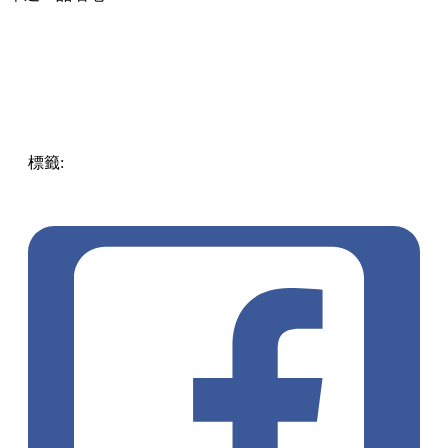
準備好你的胃口，這個週末就出發前往葵涌廣場，跟著這份清
單逐一品嚐吧！