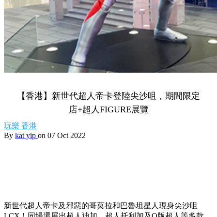
【香港】新世代超人帝卡登陸尖沙咀，期間限定
店+超人FIGURE展覽
玩樂
香港
By
kat yip
on 07 Oct 2022
新世代超人帝卡及邪惡的哥莫拉和巴魯坦星人現身尖沙咀
LCX！
同場還展出超人迪加、超人托利加及Q版超人等多款