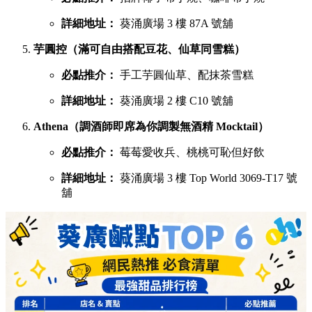
鳩戟（梳乎厘充滿空氣感，入口即化）
必點推介：
Pistachio開心果、超低糖質伯爵茶
詳細地址：
葵涌廣場 3 樓 87B 號舖
蕉積妹（人氣泰式香蕉煎餅，邪惡爆燈）
必點推介：
招牌朱古力香蕉煎餅、開心果醬香蕉
煎餅
詳細地址：
葵涌廣場 3 樓 Top World 3069-T26 號
舖
1/2 Sweet（酥皮鯛魚燒，口感酥脆層層分明）
必點推介：
炙燒奶黃、榛果朱古力鯛魚燒
詳細地址：
葵涌廣場 3 樓 Top World 3069-T16 號
舖
呦呦鹿鳴布丁燒（自家製3層口感，曾登開飯熱店十大）