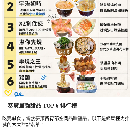
串燒之王（即叫即燒，性價比極高的童年回憶）
必點推介：
混醬雞肉串燒、爽彈豬頸肉
詳細地址：
葵涌廣場 3 樓 89B 號舖
貓麵（必食冷麵，酸辣自選配料勁開胃）
必點推介：
手撕雞拌麵、自選多餸刀削麵
詳細地址：
葵涌廣場 3 樓 Top World 3069-T18 號
舖