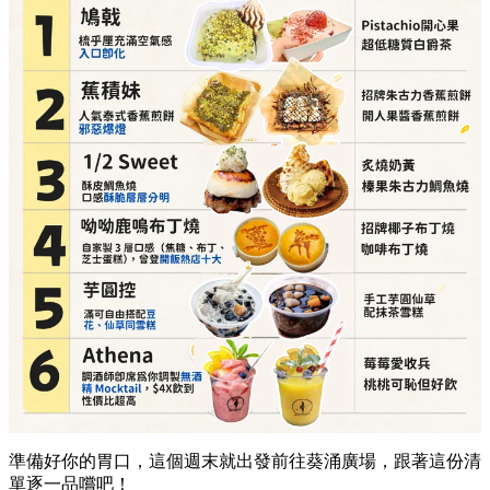
必點推介：
招牌椰子布丁燒、咖啡布丁燒
詳細地址：
葵涌廣場 3 樓 87A 號舖
芋圓控（滿可自由搭配豆花、仙草同雪糕）
必點推介：
手工芋圓仙草、配抹茶雪糕
詳細地址：
葵涌廣場 2 樓 C10 號舖
Athena（調酒師即席為你調製無酒精 Mocktail）
必點推介：
莓莓愛收兵、桃桃可恥但好飲
詳細地址：
葵涌廣場 3 樓 Top World 3069-T17 號
舖