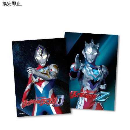
今次
TAMASHII NATIONS
在LCX開設期間限定店，為大家
帶來全新及獨家限定推出的商品！這次展覽除了能滿足超人迷
外，同場更有多款大熱動漫的商品，
亦能吸引一
班動漫狂迷！
另外，
顧客於 LCX 任何商戶（包括
【
TAMASHII NATIONS
海港支援基地】
）消費滿指定金額，即可換領以下禮品一份，