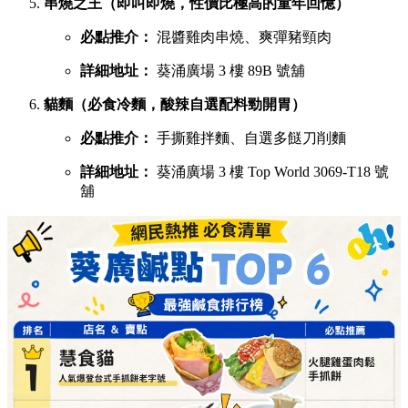
詳細地址：
葵涌廣場 1 樓 B01C 號舖
宇治初時（老闆苦研7年秘製宇治酸辣醬）
必點推介：
鯛魚濃湯粉絲、櫻花蝦蝦濃湯粉絲
詳細地址：
葵涌廣場 2 樓 C28 號舖
X2劉住您（每日用200-300隻蝦頭熬製特濃蝦湯）
必點推介：
最強蝦湯拉麵、牡蠣沙白蝦湯拉麵
詳細地址：
葵涌廣場 3 樓 Top World 3069-T20 號
舖
煮你隻蜆（主打新鮮吐沙大蜆，湯底鮮味十足）
必點推介：
白酒牛油大光麵、台式沙茶濃湯花甲
粉
詳細地址：
葵涌廣場 3 樓 Top World 3069-T11 號
舖