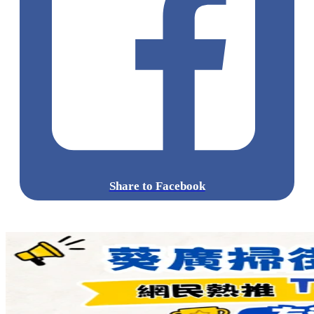
換領地點：尖沙咀海港城海運大廈三階 LCX顧客服務部
換領方法：憑指定即日消費
點擊觀看全部相片:
標籤:
中文(繁)
香港
香港
玩樂
香港好去處
尖沙咀好去處
親
子
尖沙咀
尖沙咀 / 佐敦 / 油麻地
展覽
尖沙咀打卡
商場活動
超人
超人打卡
尖沙咀超人
超人精品