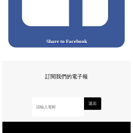
標籤:
Hong Kong
香港
葵廣美食
葵芳好去處
葵芳 / 青衣
葵
涌廣場
葵廣掃街
香港平民美食
慧食貓
鳩戟
呦呦鹿鳴布丁
燒