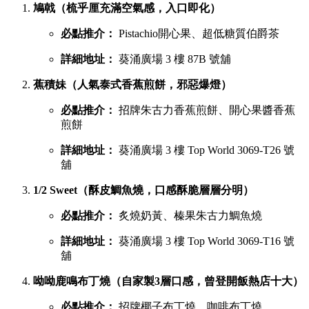
葵廣最強甜品 TOP 6 排行榜
吃完鹹食，當然要預留胃部空間品嚐甜品。以下是網民極力推
薦的六大甜點名單：