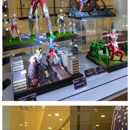
超人展覽展出多款珍貴的S.H.Figuarts超人吉田、超人銀河、超
人Zero Figures，重現多個經典場景，包括：超人六兄弟的帥
氣登場一幕、超人迪加與GUTS WING合作對戰怪獸多爾贊、
超人吉田對戰怪獸積頓等~