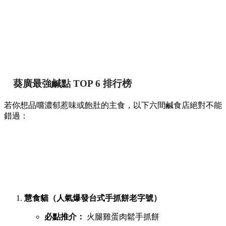
【葵廣掃街】網民熱推Top 12必食清單！最強鹹
甜點推介附詳細地址 🍢🥞
香港
By
May chan
on 07 Aug 2026
提到香港的平民美食聚集地，位於葵芳的葵涌廣場一直深受本
地人與遊客喜愛。商場內幾層樓密密麻麻開滿了上百間小食
店，初次到訪往往容易迷失在各條走廊中。