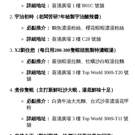
葵廣最強鹹點 TOP 6 排行榜
若你想品嚐濃郁惹味或飽肚的主食，以下六間鹹食店絕對不能
錯過：
慧食貓（人氣爆發台式手抓餅老字號）
必點推介：
火腿雞蛋肉鬆手抓餅