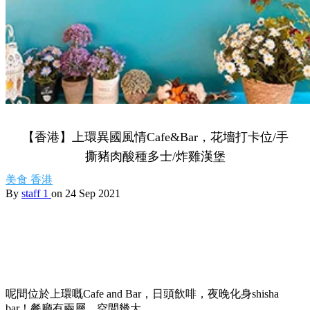
【香港】上環異國風情Cafe&Bar，花墻打卡位/手
撕豬肉酸種多士/炸雞漢堡
美食
香港
By
staff 1
on 24 Sep 2021
呢間位於上環嘅Cafe and Bar，日頭飲啡，夜晚化身shisha
bar！餐廳有兩層，空間幾大。