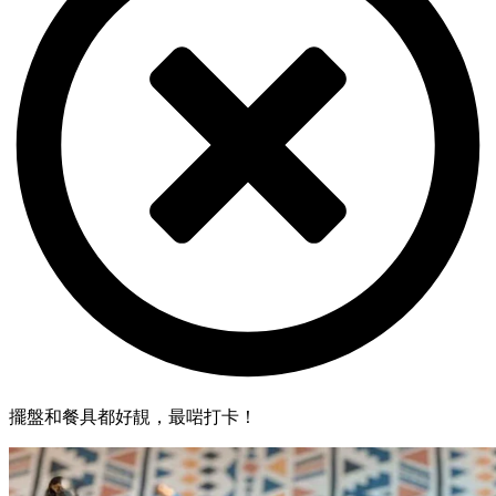
擺盤和餐具都好靚，最啱打卡！