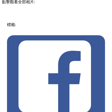
點擊觀看全部相片:
標籤:
中文(繁)
美食
香港
香港
美食
cafe
香港美食
上環
打卡
cafe
中環 / 上環 / 西環
上環美食
上環cafe
上環餐廳