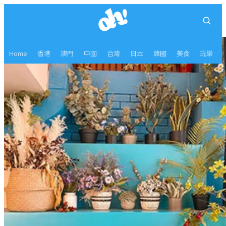
Home
香港
澳門
中國
台灣
日本
韓國
美食
玩樂