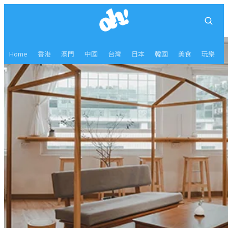
Home
香港
澳門
中國
台灣
日本
韓國
美食
玩樂