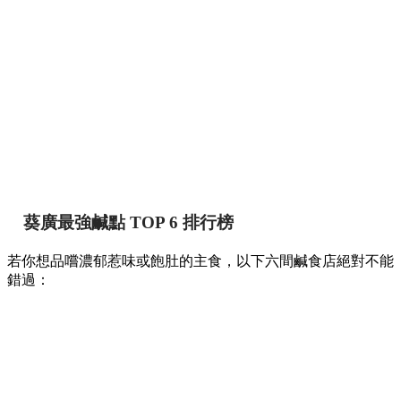
葵廣最強鹹點 TOP 6 排行榜
若你想品嚐濃郁惹味或飽肚的主食，以下六間鹹食店絕對不能
錯過：