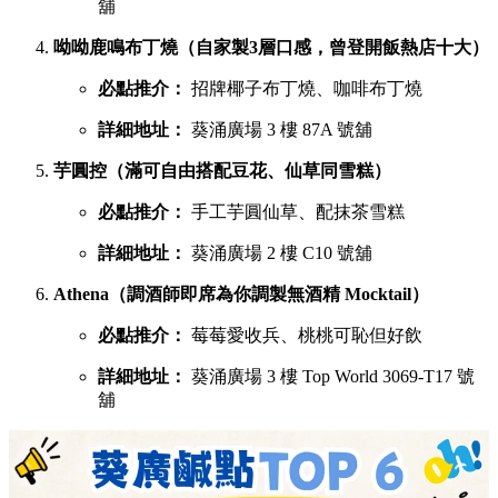
舖
呦呦鹿鳴布丁燒（自家製3層口感，曾登開飯熱店十大）
必點推介：
招牌椰子布丁燒、咖啡布丁燒
詳細地址：
葵涌廣場 3 樓 87A 號舖
芋圓控（滿可自由搭配豆花、仙草同雪糕）
必點推介：
手工芋圓仙草、配抹茶雪糕
詳細地址：
葵涌廣場 2 樓 C10 號舖
Athena（調酒師即席為你調製無酒精 Mocktail）
必點推介：
莓莓愛收兵、桃桃可恥但好飲
詳細地址：
葵涌廣場 3 樓 Top World 3069-T17 號
舖