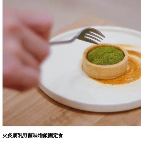
火炙腐乳野菌味增飯團定食