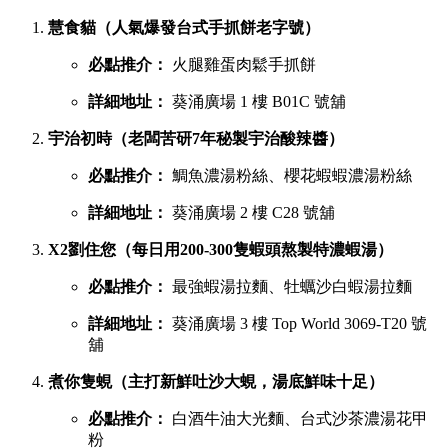
慧食貓（人氣爆發台式手抓餅老字號）
必點推介：
火腿雞蛋肉鬆手抓餅
詳細地址：
葵涌廣場 1 樓 B01C 號舖
宇治初時（老闆苦研7年秘製宇治酸辣醬）
必點推介：
鯛魚濃湯粉絲、櫻花蝦蝦濃湯粉絲
詳細地址：
葵涌廣場 2 樓 C28 號舖
X2劉住您（每日用200-300隻蝦頭熬製特濃蝦湯）
必點推介：
最強蝦湯拉麵、牡蠣沙白蝦湯拉麵
詳細地址：
葵涌廣場 3 樓 Top World 3069-T20 號
舖
煮你隻蜆（主打新鮮吐沙大蜆，湯底鮮味十足）
必點推介：
白酒牛油大光麵、台式沙茶濃湯花甲
粉