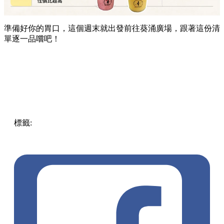
準備好你的胃口，這個週末就出發前往葵涌廣場，跟著這份清
單逐一品嚐吧！
標籤:
Hong Kong
香港
葵廣美食
葵芳好去處
葵芳 / 青衣
葵
涌廣場
葵廣掃街
香港平民美食
慧食貓
鳩戟
呦呦鹿鳴布丁
燒