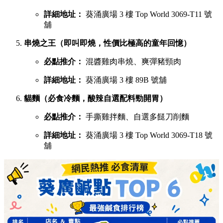
詳細地址：
葵涌廣場 3 樓 Top World 3069-T11 號
舖
串燒之王（即叫即燒，性價比極高的童年回憶）
必點推介：
混醬雞肉串燒、爽彈豬頸肉
詳細地址：
葵涌廣場 3 樓 89B 號舖
貓麵（必食冷麵，酸辣自選配料勁開胃）
必點推介：
手撕雞拌麵、自選多餸刀削麵
詳細地址：
葵涌廣場 3 樓 Top World 3069-T18 號
舖