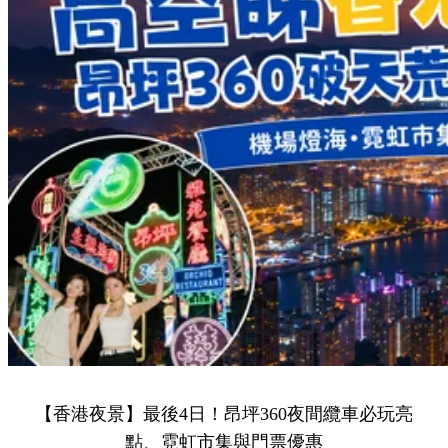
【香港夜景】最後4日！昂坪360夜間纜車必玩亮
點、霓虹市集與門票優惠