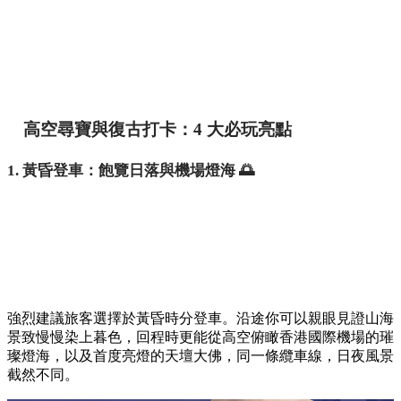
高空尋寶與復古打卡：4 大必玩亮點
1. 黃昏登車：飽覽日落與機場燈海 🌅
強烈建議旅客選擇於黃昏時分登車。沿途你可以親眼見證山海
景致慢慢染上暮色，回程時更能從高空俯瞰香港國際機場的璀
璨燈海，以及首度亮燈的天壇大佛，同一條纜車線，日夜風景
截然不同。