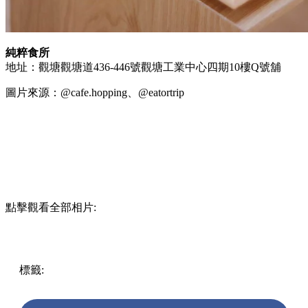
純粹食所
地址：觀塘觀塘道436-446號觀塘工業中心四期10樓Q號舖
圖片來源：@cafe.hopping、@eatortrip
點擊觀看全部相片:
標籤:
中文(繁)
美食
香港
香港
美食
香港美食
素食餐廳
觀塘
觀塘 / 九龍灣 / 鯉魚門
觀塘好去處
觀塘美食
觀塘素食