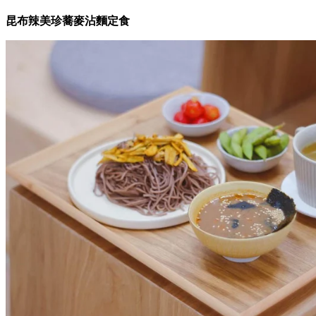
昆布辣美珍蕎麥沾麵定食