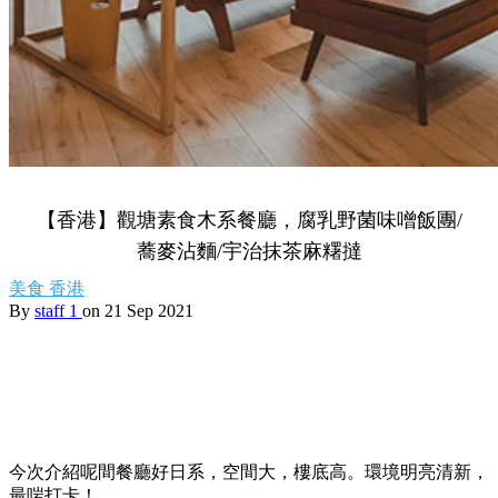
【香港】觀塘素食木系餐廳，腐乳野菌味噌飯團/
蕎麥沾麵/宇治抹茶麻糬撻
美食
香港
By
staff 1
on 21 Sep 2021
今次介紹呢間餐廳好日系，空間大，樓底高。環境明亮清新，
最啱打卡！