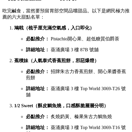
吃完鹹食，當然要預留胃部空間品嚐甜品。以下是網民極力推
薦的六大甜點名單：
鳩戟（梳乎厘充滿空氣感，入口即化）
必點推介：
Pistachio開心果、超低糖質伯爵茶
詳細地址：
葵涌廣場 3 樓 87B 號舖
蕉積妹（人氣泰式香蕉煎餅，邪惡爆燈）
必點推介：
招牌朱古力香蕉煎餅、開心果醬香蕉
煎餅
詳細地址：
葵涌廣場 3 樓 Top World 3069-T26 號
舖
1/2 Sweet（酥皮鯛魚燒，口感酥脆層層分明）
必點推介：
炙燒奶黃、榛果朱古力鯛魚燒
詳細地址：
葵涌廣場 3 樓 Top World 3069-T16 號