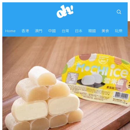
Home
香港
澳門
中國
台灣
日本
韓國
美食
玩樂