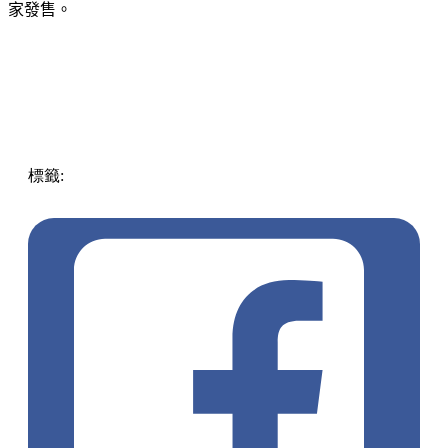
家發售。
標籤:
中文(繁)
美食
香港
香港
雪糕
熱話
香港美食
熱話
懷舊
小食
香蕉糕
雪米糍
維記