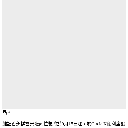
品。
維記香蕉糕雪米糍兩粒裝將於
9
月
15
日起，於
Circle K
便利店獨