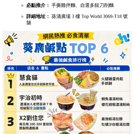
必點推介：
手撕雞拌麵、自選多餸刀削麵
詳細地址：
葵涌廣場 3 樓 Top World 3069-T18 號
舖