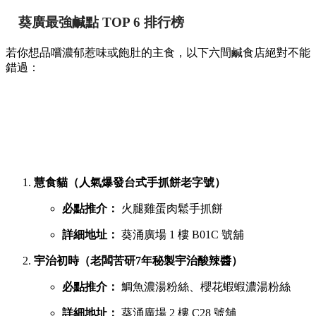
葵廣最強鹹點 TOP 6 排行榜
若你想品嚐濃郁惹味或飽肚的主食，以下六間鹹食店絕對不能
錯過：
慧食貓（人氣爆發台式手抓餅老字號）
必點推介：
火腿雞蛋肉鬆手抓餅
詳細地址：
葵涌廣場 1 樓 B01C 號舖
宇治初時（老闆苦研7年秘製宇治酸辣醬）
必點推介：
鯛魚濃湯粉絲、櫻花蝦蝦濃湯粉絲
詳細地址：
葵涌廣場 2 樓 C28 號舖