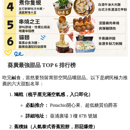
葵廣最強甜品 TOP 6 排行榜
吃完鹹食，當然要預留胃部空間品嚐甜品。以下是網民極力推
薦的六大甜點名單：
鳩戟（梳乎厘充滿空氣感，入口即化）
必點推介：
Pistachio開心果、超低糖質伯爵茶
詳細地址：
葵涌廣場 3 樓 87B 號舖
蕉積妹（人氣泰式香蕉煎餅，邪惡爆燈）