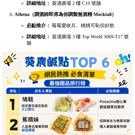
詳細地址：
葵涌廣場 2 樓 C10 號舖
Athena（調酒師即席為你調製無酒精 Mocktail）
必點推介：
莓莓愛收兵、桃桃可恥但好飲
詳細地址：
葵涌廣場 3 樓 Top World 3069-T17 號
舖