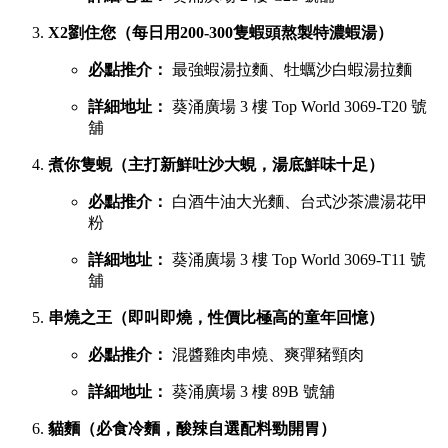
X2劉住您（每日用200-300隻蝦頭熬製特濃蝦湯）
必點推介：
最強蝦湯拉麵、牡蠣沙白蝦湯拉麵
詳細地址：
葵涌廣場 3 樓 Top World 3069-T20 號
舖
煮你隻蜆（主打新鮮吐沙大蜆，湯底鮮味十足）
必點推介：
白酒牛油大光麵、台式沙茶濃湯花甲
粉
詳細地址：
葵涌廣場 3 樓 Top World 3069-T11 號
舖
串燒之王（即叫即燒，性價比極高的童年回憶）
必點推介：
混醬雞肉串燒、爽彈豬頸肉
詳細地址：
葵涌廣場 3 樓 89B 號舖
貓麵（必食冷麵，酸辣自選配料勁開胃）