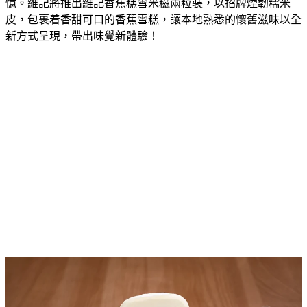
憶。維記將推出維記香蕉糕雪米糍兩粒
裝
，
以
招牌煙韌糯米
皮，包
裹着香甜
可口的香蕉
雪糕
，讓
本地熟悉的懷舊
滋味
以全
新方式呈
現
，帶出味覺新體驗！