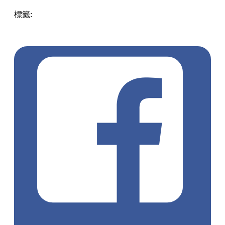
標籤:
Hong Kong
香港
葵廣美食
葵芳好去處
葵芳 / 青衣
葵
涌廣場
葵廣掃街
香港平民美食
慧食貓
鳩戟
呦呦鹿鳴布丁
燒