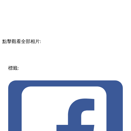
點擊觀看全部相片:
標籤:
中文(繁)
美食
香港
香港
美食
豬扒
香港美食
觀塘
觀塘
/ 九龍灣 / 鯉魚門
觀塘美食
蝦餅
養生美顏