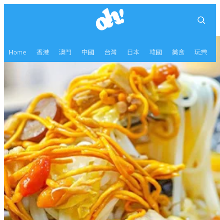
Home
香港
澳門
中國
台灣
日本
韓國
美食
玩樂