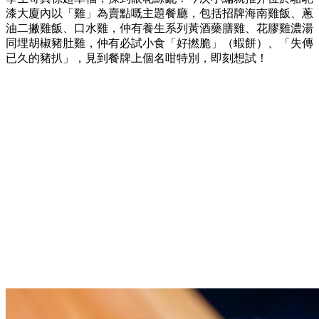
漆大廈內以「雞」為賣點嘅主題餐廳，包括招牌海南雞飯、蔥
油二撇雞飯、口水雞，仲有養生系列黃酒藥膳雞、花膠雞濃湯
同埋胡椒豬肚雞，仲有必試小食「好撚脆」（蝦餅）、「失傳
已久的豬扒」，見到餐牌上個名咁特別，即刻想試！