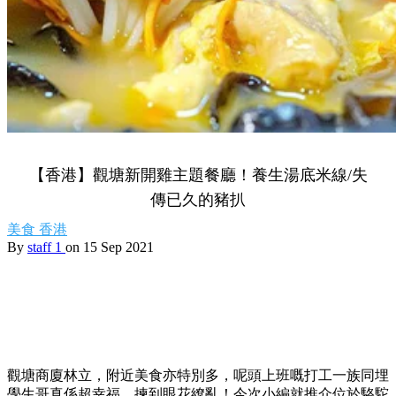
【香港】觀塘新開雞主題餐廳！養生湯底米線/失
傳已久的豬扒
美食
香港
By
staff 1
on 15 Sep 2021
觀塘商廈林立，附近美食亦特別多，呢頭上班嘅打工一族同埋
學生哥真係超幸福，揀到眼花繚亂！今次小編就推介位於駱駝