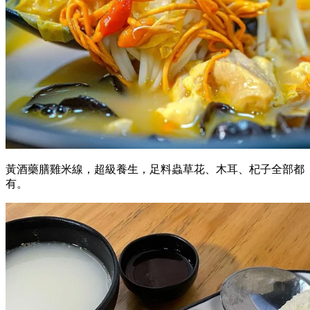
黃酒藥膳雞米線，超級養生，足料蟲草花、木耳、杞子全部都
有。