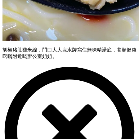
胡椒豬肚雞米線，門口大大塊水牌寫住無味精湯底，養顏健康
啱曬附近嘅辦公室姐姐。