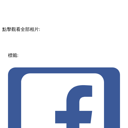
點擊觀看全部相片:
標籤:
中文(繁)
香港
香港
美食
餐廳
香港美食
大坑美食
大坑
餐廳
打卡餐廳
串燒
灣仔 / 銅鑼灣 / 大坑
居酒屋
大坑打卡