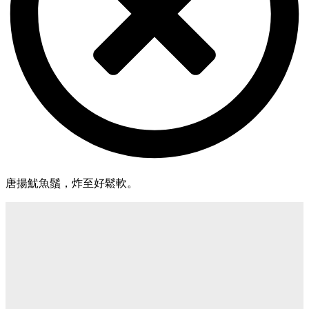
唐揚魷魚鬚，炸至好鬆軟。