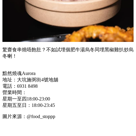
驚齋食串燒唔飽肚？不如試埋個肥牛湯烏冬同埋黑椒雞扒炒烏
冬喇！
黯然燒魂
Aurora
地址：
大坑施弼街4號地舖
電話：6931 8498
營業時間：
星期一至四18:00-23:00
星期五至日：18:00-23:45
圖片來源：@food_stoppp