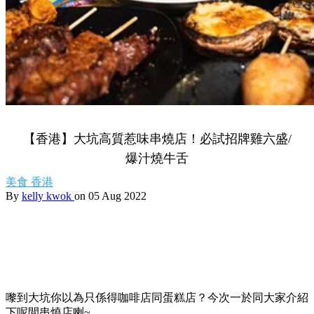
【香港】大坑高質惹味串燒店！必試招牌雞六盛/
爆汁燒牛舌
美食
香港
By
kelly kwok
on 05 Aug 2022
嚟到大坑你以為只係得咖啡店同蛋糕店？今次一於同大家介紹
下呢間串燒店喇~