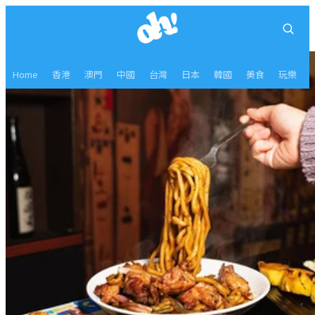
Home
香港
澳門
中國
台灣
日本
韓國
美食
玩樂