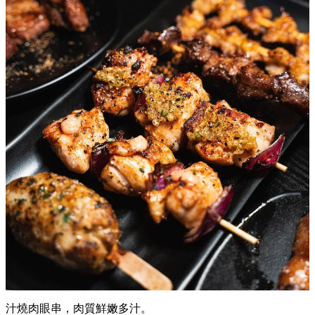
汁燒肉眼串，肉質鮮嫩多汁。