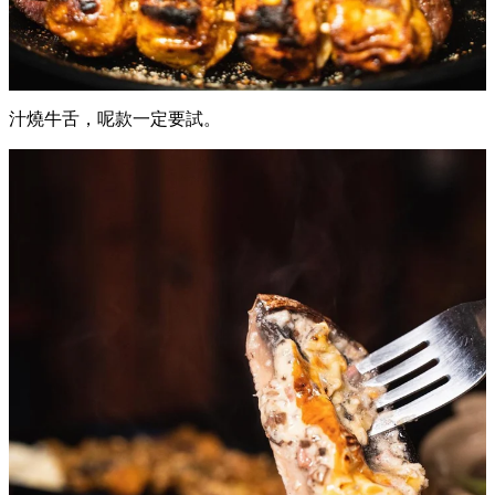
汁燒牛舌，呢款一定要試。