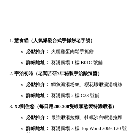
慧食貓（人氣爆發台式手抓餅老字號）
必點推介：
火腿雞蛋肉鬆手抓餅
詳細地址：
葵涌廣場 1 樓 B01C 號舖
宇治初時（老闆苦研7年秘製宇治酸辣醬）
必點推介：
鯛魚濃湯粉絲、櫻花蝦蝦濃湯粉絲
詳細地址：
葵涌廣場 2 樓 C28 號舖
X2劉住您（每日用200-300隻蝦頭熬製特濃蝦湯）
必點推介：
最強蝦湯拉麵、牡蠣沙白蝦湯拉麵
詳細地址：
葵涌廣場 3 樓 Top World 3069-T20 號