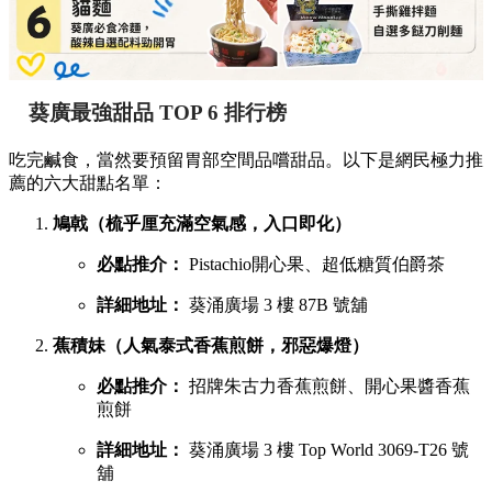
葵廣最強甜品 TOP 6 排行榜
吃完鹹食，當然要預留胃部空間品嚐甜品。以下是網民極力推
薦的六大甜點名單：
鳩戟（梳乎厘充滿空氣感，入口即化）
必點推介：
Pistachio開心果、超低糖質伯爵茶
詳細地址：
葵涌廣場 3 樓 87B 號舖
蕉積妹（人氣泰式香蕉煎餅，邪惡爆燈）
必點推介：
招牌朱古力香蕉煎餅、開心果醬香蕉
煎餅
詳細地址：
葵涌廣場 3 樓 Top World 3069-T26 號
舖