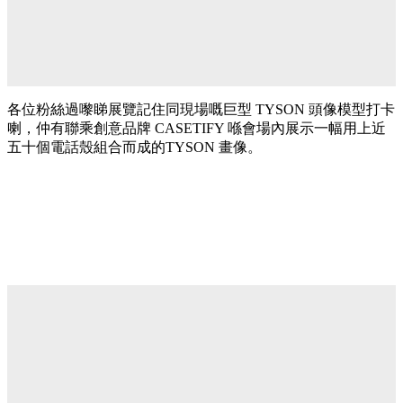
各位粉絲過嚟睇展覽記住同現場嘅巨型 TYSON 頭像模型打卡
喇，仲有聯乘創意品牌 CASETIFY 喺會場內展示一幅用上近
五十個電話殼組合而成的TYSON 畫像。