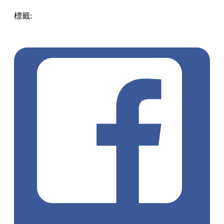
標籤:
中文(繁)
香港
香港
玩樂
打卡
香港好去處
香港打卡
銅
鑼灣
銅鑼灣好去處
藝術展
灣仔 / 銅鑼灣 / 大坑
展覽
銅鑼灣
打卡
時代廣場
TYSONYOSHI
程浚彥
演唱會