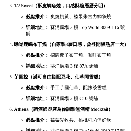
1/2 Sweet（酥皮鯛魚燒，口感酥脆層層分明）
必點推介：
炙燒奶黃、榛果朱古力鯛魚燒
詳細地址：
葵涌廣場 3 樓 Top World 3069-T16 號
舖
呦呦鹿鳴布丁燒（自家製3層口感，曾登開飯熱店十大）
必點推介：
招牌椰子布丁燒、咖啡布丁燒
詳細地址：
葵涌廣場 3 樓 87A 號舖
芋圓控（滿可自由搭配豆花、仙草同雪糕）
必點推介：
手工芋圓仙草、配抹茶雪糕
詳細地址：
葵涌廣場 2 樓 C10 號舖
Athena（調酒師即席為你調製無酒精 Mocktail）
必點推介：
莓莓愛收兵、桃桃可恥但好飲
詳細地址：
葵涌廣場 3 樓 Top World 3069-T17 號