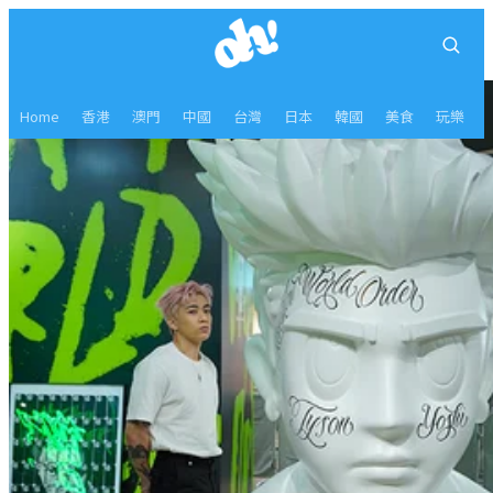
Home
香港
澳門
中國
台灣
日本
韓國
美食
玩樂