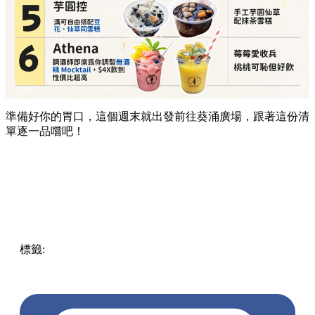
準備好你的胃口，這個週末就出發前往葵涌廣場，跟著這份清
單逐一品嚐吧！
標籤:
Hong Kong
香港
葵廣美食
葵芳好去處
葵芳 / 青衣
葵
涌廣場
葵廣掃街
香港平民美食
慧食貓
鳩戟
呦呦鹿鳴布丁
燒