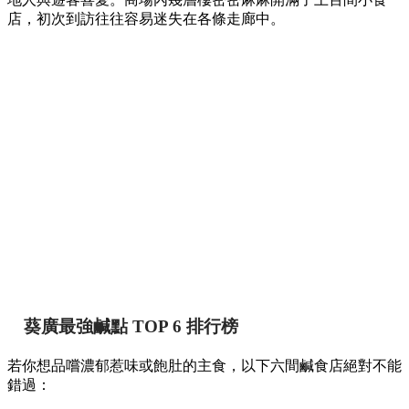
店，初次到訪往往容易迷失在各條走廊中。
葵廣最強鹹點 TOP 6 排行榜
若你想品嚐濃郁惹味或飽肚的主食，以下六間鹹食店絕對不能
錯過：