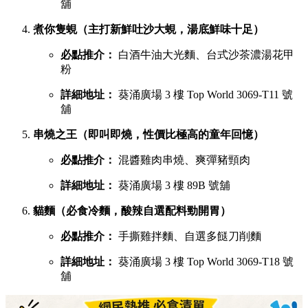
舖
煮你隻蜆（主打新鮮吐沙大蜆，湯底鮮味十足）
必點推介：
白酒牛油大光麵、台式沙茶濃湯花甲
粉
詳細地址：
葵涌廣場 3 樓 Top World 3069-T11 號
舖
串燒之王（即叫即燒，性價比極高的童年回憶）
必點推介：
混醬雞肉串燒、爽彈豬頸肉
詳細地址：
葵涌廣場 3 樓 89B 號舖
貓麵（必食冷麵，酸辣自選配料勁開胃）
必點推介：
手撕雞拌麵、自選多餸刀削麵
詳細地址：
葵涌廣場 3 樓 Top World 3069-T18 號
舖