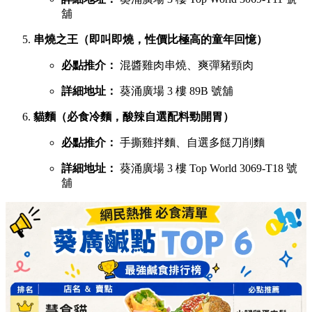
舖
串燒之王（即叫即燒，性價比極高的童年回憶）
必點推介：
混醬雞肉串燒、爽彈豬頸肉
詳細地址：
葵涌廣場 3 樓 89B 號舖
貓麵（必食冷麵，酸辣自選配料勁開胃）
必點推介：
手撕雞拌麵、自選多餸刀削麵
詳細地址：
葵涌廣場 3 樓 Top World 3069-T18 號
舖