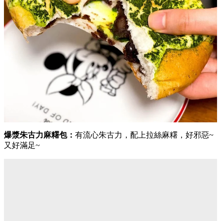
爆漿朱古力麻糬包：
有流心朱古力，配上拉絲麻糬，好邪惡~
又好滿足~