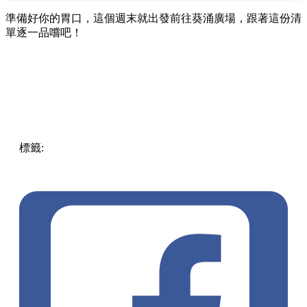
準備好你的胃口，這個週末就出發前往葵涌廣場，跟著這份清
單逐一品嚐吧！
標籤:
Hong Kong
香港
葵廣美食
葵芳好去處
葵芳 / 青衣
葵
涌廣場
葵廣掃街
香港平民美食
慧食貓
鳩戟
呦呦鹿鳴布丁
燒