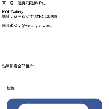
買一送一優惠只限麻糬包。
KOL Bakery
地址：葵涌葵安道1號KCC2地舖
圖片來源：@wehungry_weeat
點擊觀看全部相片:
標籤:
中文(繁)
美食
香港
香港
美食
人氣美食
香港美食
打卡
美食
麵包
麵包店
葵涌
葵涌美食
葵芳 / 青衣
葵涌麵包店