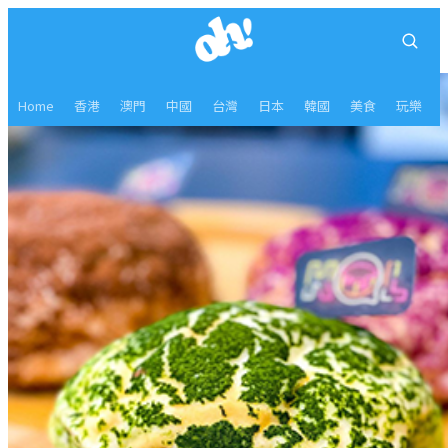
Home
香港
澳門
中國
台灣
日本
韓國
美食
玩樂