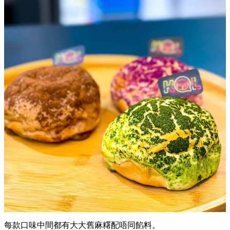
每款口味中間都有大大舊麻糬配唔同餡料。