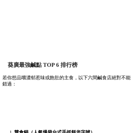
葵廣最強鹹點 TOP 6 排行榜
若你想品嚐濃郁惹味或飽肚的主食，以下六間鹹食店絕對不能
錯過：
慧食貓（人氣爆發台式手抓餅老字號）