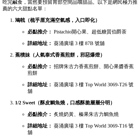
吃完鹹食，當然要預留胃部空間品嚐甜品。以下是網民極力推
薦的六大甜點名單：
鳩戟（梳乎厘充滿空氣感，入口即化）
必點推介：
Pistachio開心果、超低糖質伯爵茶
詳細地址：
葵涌廣場 3 樓 87B 號舖
蕉積妹（人氣泰式香蕉煎餅，邪惡爆燈）
必點推介：
招牌朱古力香蕉煎餅、開心果醬香蕉
煎餅
詳細地址：
葵涌廣場 3 樓 Top World 3069-T26 號
舖
1/2 Sweet（酥皮鯛魚燒，口感酥脆層層分明）
必點推介：
炙燒奶黃、榛果朱古力鯛魚燒
詳細地址：
葵涌廣場 3 樓 Top World 3069-T16 號
舖