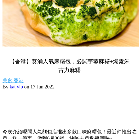
【香港】葵涌人氣麻糬包，必試芋蓉麻糬+爆漿朱
古力麻糬
美食
香港
By
kat yip
on 17 Jun 2022
今次介紹呢間人氣麵包店推出多款口味麻糬包！最近仲推出咗
買一送一優惠，做到6月30號，快啲去買返幾個啦~