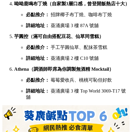
呦呦鹿鳴布丁燒（自家製3層口感，曾登開飯熱店十大）
必點推介：
招牌椰子布丁燒、咖啡布丁燒
詳細地址：
葵涌廣場 3 樓 87A 號舖
芋圓控（滿可自由搭配豆花、仙草同雪糕）
必點推介：
手工芋圓仙草、配抹茶雪糕
詳細地址：
葵涌廣場 2 樓 C10 號舖
Athena（調酒師即席為你調製無酒精 Mocktail）
必點推介：
莓莓愛收兵、桃桃可恥但好飲
詳細地址：
葵涌廣場 3 樓 Top World 3069-T17 號
舖