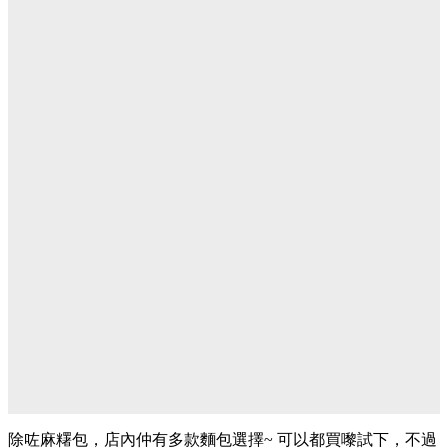
除咗麻糬包，店內仲有多款麵包選擇~ 可以都買嚟試下，不過