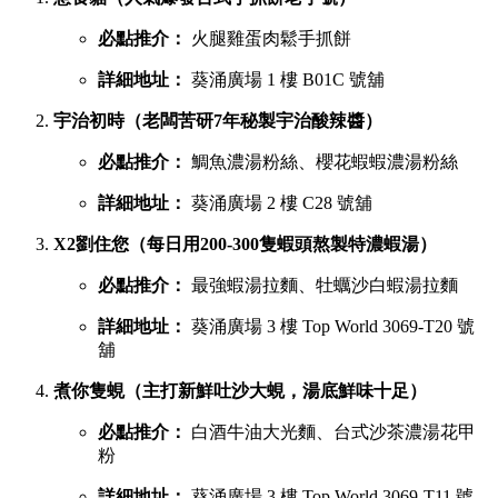
必點推介：
火腿雞蛋肉鬆手抓餅
詳細地址：
葵涌廣場 1 樓 B01C 號舖
宇治初時（老闆苦研7年秘製宇治酸辣醬）
必點推介：
鯛魚濃湯粉絲、櫻花蝦蝦濃湯粉絲
詳細地址：
葵涌廣場 2 樓 C28 號舖
X2劉住您（每日用200-300隻蝦頭熬製特濃蝦湯）
必點推介：
最強蝦湯拉麵、牡蠣沙白蝦湯拉麵
詳細地址：
葵涌廣場 3 樓 Top World 3069-T20 號
舖
煮你隻蜆（主打新鮮吐沙大蜆，湯底鮮味十足）
必點推介：
白酒牛油大光麵、台式沙茶濃湯花甲
粉
詳細地址：
葵涌廣場 3 樓 Top World 3069-T11 號