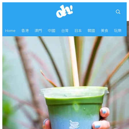
Home
香港
澳門
中國
台灣
日本
韓國
美食
玩樂