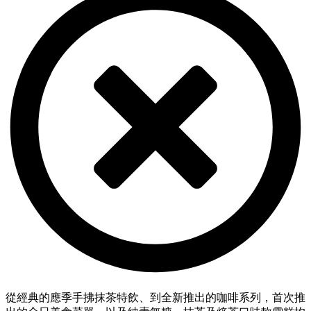
從經典的應季手拂抹茶特飲、到全新推出的咖啡系列，首次推