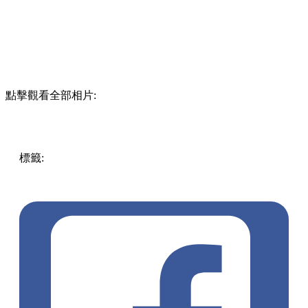
點擊觀看全部相片:
標籤:
中文(繁)
美食
香港
香港
美食
cafe
打卡
抹茶
香港美食
灣仔
灣仔餐廳
打卡cafe
灣仔cafe
灣仔 / 銅鑼灣 / 大坑
抹茶
專門店
灣仔星街