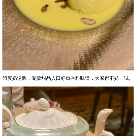
印度奶湯圓，呢款甜品入口好重香料味道，大家都不妨一試。