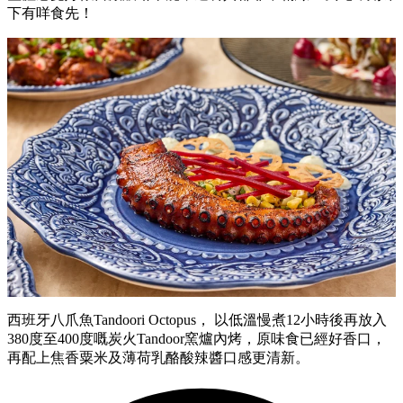
下有咩食先！
西班牙八爪魚Tandoori Octopus， 以低溫慢煮12小時後再放入
380度至400度嘅炭火Tandoor窯爐內烤，原味食已經好香口，
再配上焦香粟米及薄荷乳酪酸辣醬口感更清新。