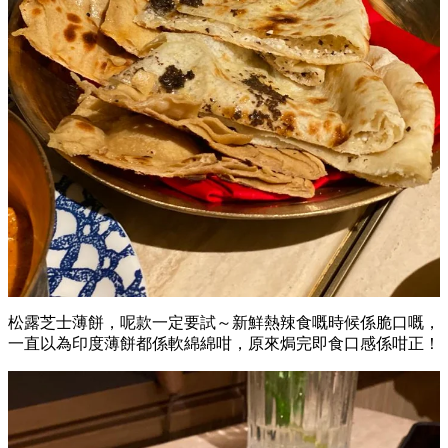
松露芝士薄餅，呢款一定要試～新鮮熱辣食嘅時候係脆口嘅，
一直以為印度薄餅都係軟綿綿咁，原來焗完即食口感係咁正！