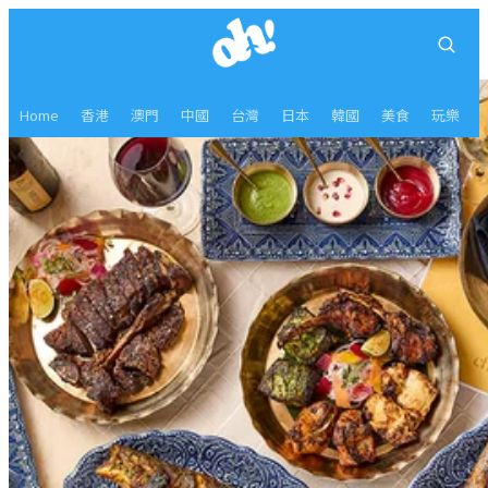
Home
香港
澳門
中國
台灣
日本
韓國
美食
玩樂