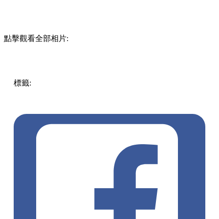
點擊觀看全部相片:
標籤:
中文(繁)
美食
香港
香港
美食
餐廳
中環
香港美食
中環
/ 上環 / 西環
中環美食
中環餐廳
印度菜
異國風餐廳
中環印
度菜
印度美食