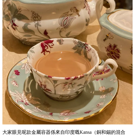
大家眼見呢款金屬容器係來自印度嘅Kansa（銅和錫的混合