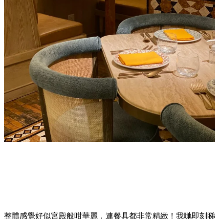
整體感覺好似宮殿般咁華麗，連餐具都非常精緻！我哋即刻睇