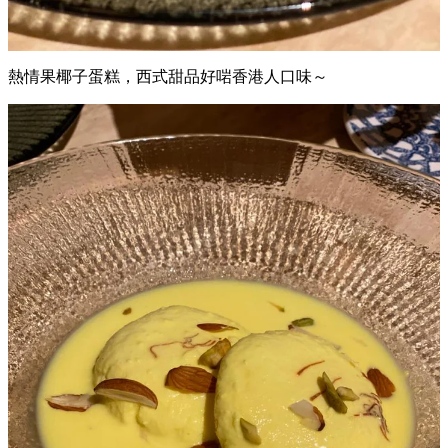
熱情果椰子蛋糕，西式甜品好啱香港人口味～