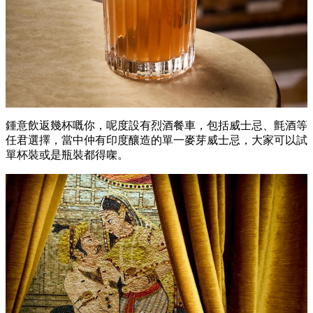
鍾意飲返幾杯嘅你，呢度設有烈酒餐車，包括威士忌、氈酒等
任君選擇，當中仲有印度釀造的單一麥芽威士忌，大家可以試
單杯裝或是瓶裝都得㗎。