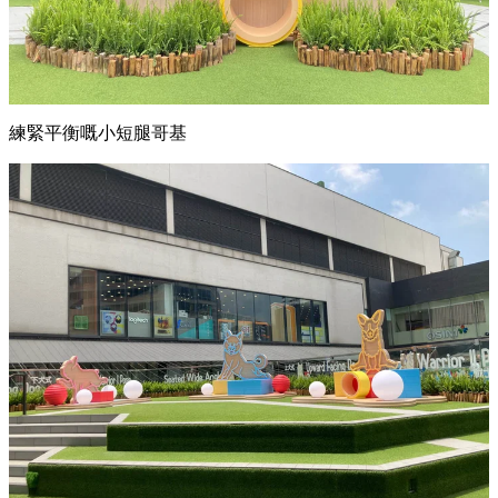
練緊平衡嘅小短腿哥基