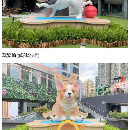
玩緊瑜伽球嘅法鬥