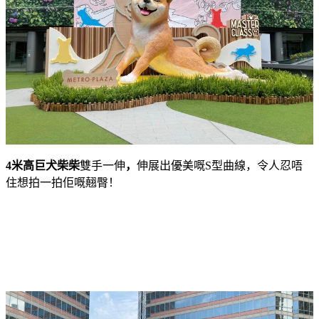
4
米高巨犬柴柴
雙手一伸
，
伸展出優美嘅
S
型
曲線，令人忍唔
住想拍一拍佢嘅翹臀！