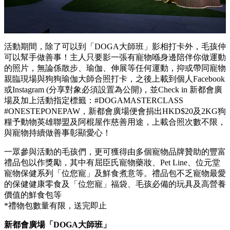
活動期間，除了可以到「DOGA大師班」影相打卡外，毛孩仲
可以幫手做善事！主人只要影一張有寵物喺身邊陪伴你做運動
的照片，無論係散步、瑜伽、伸展等任何運動，抑或帶同寵物
親臨現場與狗狗瑜伽大師合照打卡，之後上載到個人Facebook
或Instagram (分享對象必須設置為公開)，並Check in 新都會廣
場及加上活動指定標籤：#DOGAMASTERCLASS
#ONESTEPONEPAW，新都會廣場便會捐出HKD$20及2KG狗
糧予動物英雄聯盟及阿棍屋作慈善用途，上載合照次數不限，
與寵物持續做善事彰顯愛心！
一眾參與活動的毛孩們，更可獲得由多個寵物品牌贊助的豐富
禮品包以作獎勵，其中有屈臣氏寵物藥妝、Pet Line、位元堂
寵物保健系列「位您寵」及鮮食煮意等。禮品包不乏寵物最愛
的保健健康零食及「位您寵」福袋、毛孩必備的玩具及高營養
價值的鮮食包等
*禮物包數量有限，送完即止
新都會廣場「DOGA大師班」