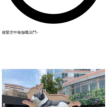
做緊空中瑜伽嘅法鬥~