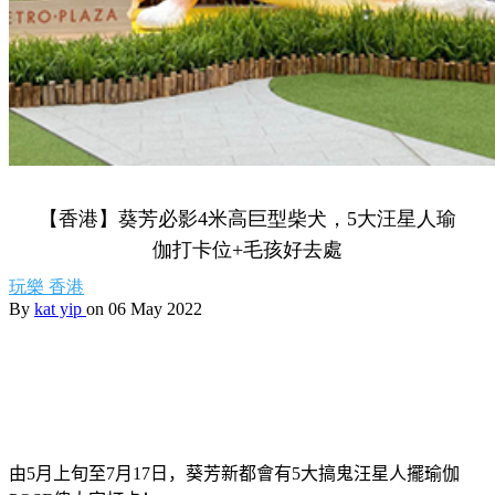
【香港】葵芳必影4米高巨型柴犬，5大汪星人瑜
伽打卡位+毛孩好去處
玩樂
香港
By
kat yip
on 06 May 2022
由
5
月上旬至
7
月
17
日，葵芳新都會有5大搞鬼汪星人擺瑜伽