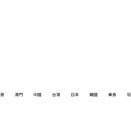
港
澳門
中國
台灣
日本
韓國
美食
玩