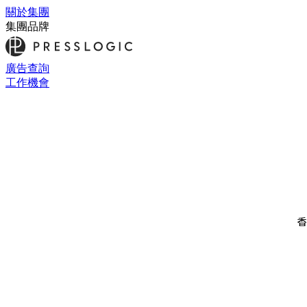
關於集團
集團品牌
廣告查詢
工作機會
香