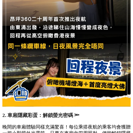
2. 車廂隱藏彩蛋：解鎖螢光密碼 🔦
晚間的車廂體驗同樣充滿驚喜！每位乘搭夜航的乘客均會獲贈