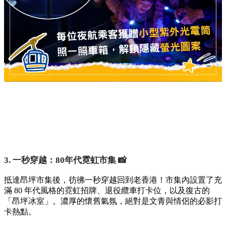
3. 一秒穿越：80年代霓虹市集 📸
抵達昂坪市集後，彷彿一秒穿越回到老香港！市集內設置了充
滿 80 年代風格的霓虹招牌、退役纜車打卡位，以及復古的
「昂坪冰室」。濃厚的懷舊氣氛，絕對是文青與情侶的必影打
卡熱點。