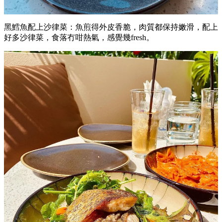
黑鱈魚配上沙律菜：魚煎得外皮香脆，肉質都保持嫩滑，配上
好多沙律菜，食落冇咁熱氣，感覺幾fresh。