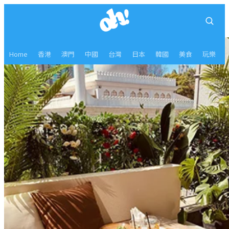
Home
香港
澳門
中國
台灣
日本
韓國
美食
玩樂