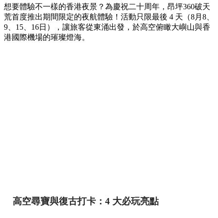
想要體驗不一樣的香港夜景？為慶祝二十周年，昂坪360破天
荒首度推出期間限定的夜航體驗！活動只限最後 4 天（8月8、
9、15、16日），讓旅客從東涌出發，於高空俯瞰大嶼山與香
港國際機場的璀璨燈海。
高空尋寶與復古打卡：4 大必玩亮點