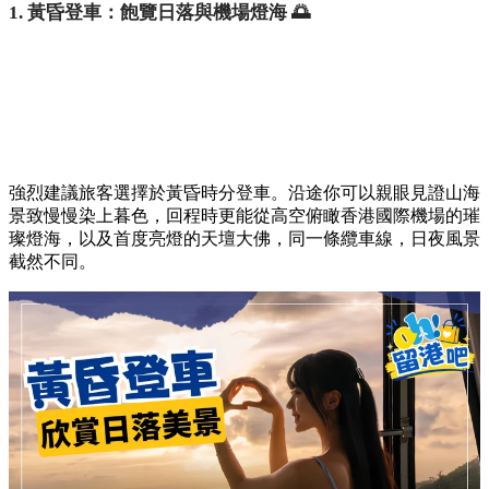
1. 黃昏登車：飽覽日落與機場燈海 🌅
強烈建議旅客選擇於黃昏時分登車。沿途你可以親眼見證山海
景致慢慢染上暮色，回程時更能從高空俯瞰香港國際機場的璀
璨燈海，以及首度亮燈的天壇大佛，同一條纜車線，日夜風景
截然不同。