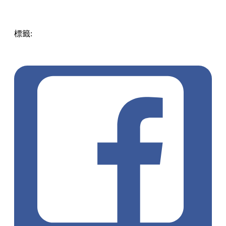
標籤:
中文(繁)
中文(繁)
美食
香港
香港
美食
香港美食
尖沙
咀美食
尖沙咀餐廳
香港餐廳
生日飯
餐廳推介
尖沙咀
慶祝
餐廳
尖沙咀 / 佐敦 / 油麻地
pll_6412cd7161fae