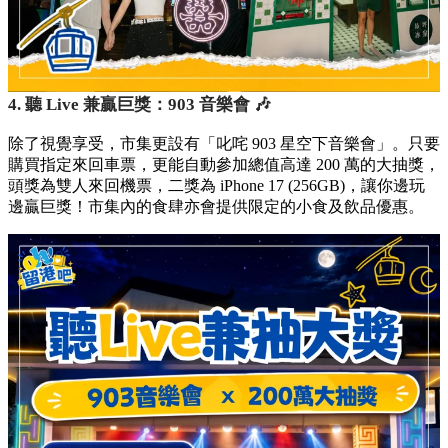
4. 聽 Live 兼贏巨獎：903 音樂會 🎶
除了視覺享受，市集更設有「叱咤 903 星空下音樂會」。只要
購買指定來回車票，更能自動參加總值高達 200 萬的大抽獎，
頭獎為雙人來回機票，二獎為 iPhone 17 (256GB)，讓你邊玩
邊贏巨獎！市集內的食肆亦會提供限定的小食及飲品優惠。