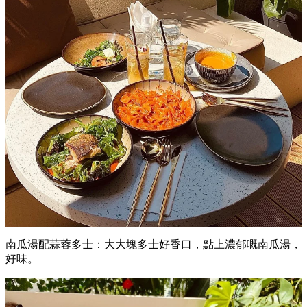
南瓜湯配蒜蓉多士：大大塊多士好香口，點上濃郁嘅南瓜湯，
好味。