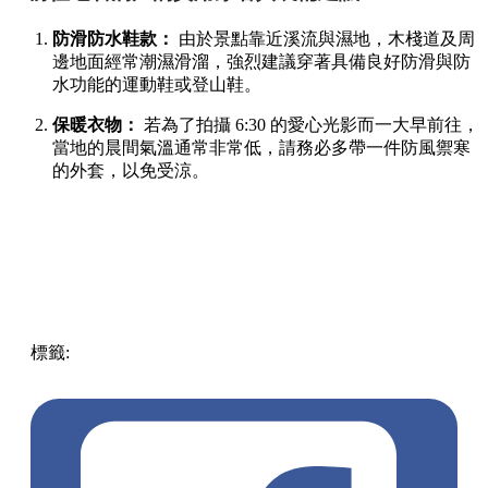
防滑防水鞋款：
由於景點靠近溪流與濕地，木棧道及周
邊地面經常潮濕滑溜，強烈建議穿著具備良好防滑與防
水功能的運動鞋或登山鞋。
保暖衣物：
若為了拍攝 6:30 的愛心光影而一大早前往，
當地的晨間氣溫通常非常低，請務必多帶一件防風禦寒
的外套，以免受涼。
標籤:
Japan
日本
龜岩洞窟
日本旅遊攻略
千葉景點
清水溪
流廣場
愛心光影
東京近郊秘境
絕景攝影
日本秘境推薦