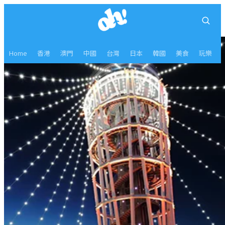
Home
香港
澳門
中國
台灣
日本
韓國
美食
玩樂