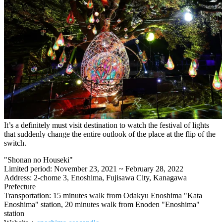
It’s a definitely must visit destination to watch the festival of lights
that suddenly change the entire outlook of the place at the flip of the
switch.
"Shonan no Houseki"
Limited period: November 23, 2021 ~ February 28, 2022
Address: 2-chome 3, Enoshima, Fujisawa City, Kanagawa
Prefecture
Transportation: 15 minutes walk from Odakyu Enoshima "Kata
Enoshima" station, 20 minutes walk from Enoden "Enoshima"
station