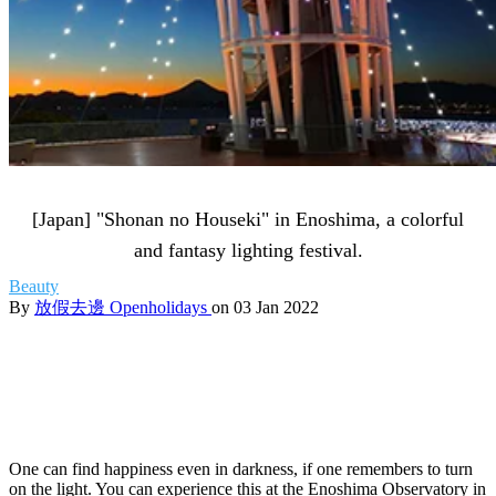
[Japan] "Shonan no Houseki" in Enoshima, a colorful
and fantasy lighting festival.
Beauty
By
放假去邊 Openholidays
on 03 Jan 2022
One can find happiness even in darkness, if one remembers to turn
on the light. You can experience this at the Enoshima Observatory in