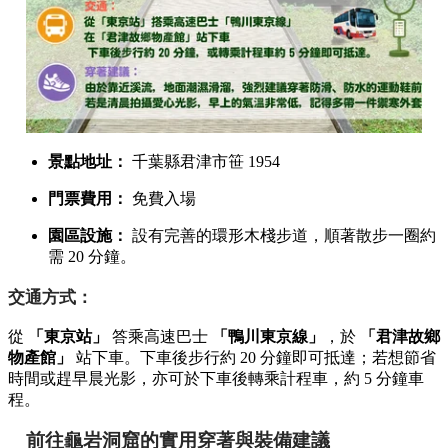
景點地址：
千葉縣君津市笹 1954
門票費用：
免費入場
園區設施：
設有完善的環形木棧步道，順著散步一圈約
需 20 分鐘。
交通方式：
從
「東京站」
答乘高速巴士
「鴨川東京線」
，於
「君津故鄉
物產館」
站下車。下車後步行約 20 分鐘即可抵達；若想節省
時間或趕早晨光影，亦可於下車後轉乘計程車，約 5 分鐘車
程。
前往龜岩洞窟的實用穿著與裝備建議