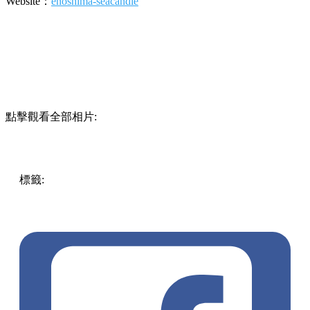
Website：
enoshima-seacandle
點擊觀看全部相片:
標籤:
Beauty
ENG
Play
japan
Japan
beautiful
pll_61d25a02c45bc
Enoshima
no Houseki
lighting festival
lights
winter
Enoshima
Observatory
romantic
tourist