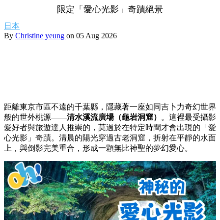
限定「愛心光影」奇蹟絕景
日本
By
Christine yeung
on 05 Aug 2026
距離東京市區不遠的千葉縣，隱藏著一座如同吉卜力奇幻世界
般的世外桃源——
清水溪流廣場（龜岩洞窟）
。這裡最受攝影
愛好者與旅遊達人推崇的，莫過於在特定時間才會出現的「愛
心光影」奇蹟。清晨的陽光穿過古老洞窟，折射在平靜的水面
上，與倒影完美重合，形成一顆無比神聖的夢幻愛心。