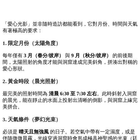
「愛心光影」並非隨時造訪都能看到，它對月份、時間與天氣
有著極高的要求：
1. 限定月份（太陽角度）
每年僅有
3 月（春分/彼岸）
與
9 月（秋分/彼岸）
的前後期
間，太陽照射的角度才能與洞窟達成完美斜角，拼湊出對稱的
愛心形狀。
2. 黃金時段（晨光照射）
最完美的照射時間為
清晨 6:30 至 7:30 左右
。此時斜射入洞窟
的晨光，能在靜止的水面上投射出清晰的倒影，與洞窟上緣完
美拼合。
3. 天氣條件（夢幻光束）
必須是
晴天且無強風
的日子。若空氣中帶有一定濕度，或是
伴隨微微晨霧，光線穿過洞窟時會形成極具神聖感的光束（廷