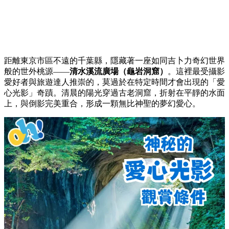
距離東京市區不遠的千葉縣，隱藏著一座如同吉卜力奇幻世界
般的世外桃源——
清水溪流廣場（龜岩洞窟）
。這裡最受攝影
愛好者與旅遊達人推崇的，莫過於在特定時間才會出現的「愛
心光影」奇蹟。清晨的陽光穿過古老洞窟，折射在平靜的水面
上，與倒影完美重合，形成一顆無比神聖的夢幻愛心。