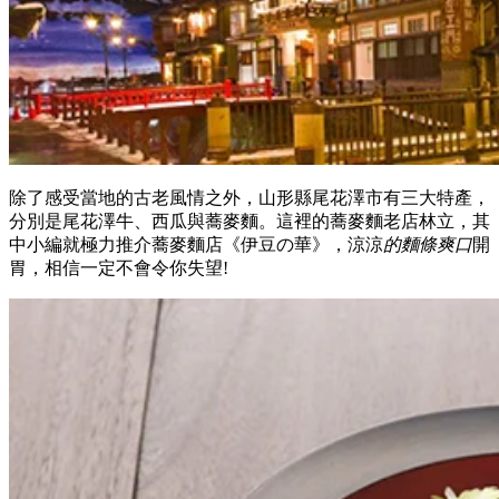
除了感受當地的古老風情之外，山形縣尾花澤市有三大特產，
分別是尾花澤牛、西瓜與蕎麥麵。這裡的蕎麥麵老店林立，其
中小編就極力推介蕎麥麵店《伊豆の華》，涼涼
的麵條爽口
開
胃，相信一定不會令你失望!