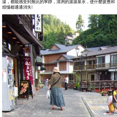
湯，都能感受到無比的寧靜，清冽的潺潺泉水，使什麼疲憊和
煩惱都通通消失!