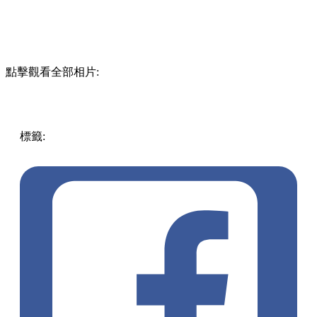
點擊觀看全部相片:
標籤:
中文(繁)
中文(繁)
玩樂
日本
日本
溫泉
pll_61f75e92aac6c
銀山溫泉
山形縣
pll_63f57d2c3e66d