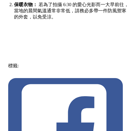
保暖衣物：
若為了拍攝 6:30 的愛心光影而一大早前往，
當地的晨間氣溫通常非常低，請務必多帶一件防風禦寒
的外套，以免受涼。
標籤:
Japan
日本
龜岩洞窟
日本旅遊攻略
千葉景點
清水溪
流廣場
愛心光影
東京近郊秘境
絕景攝影
日本秘境推薦