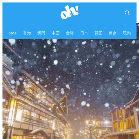
Home
香港
澳門
中國
台灣
日本
韓國
美食
玩樂