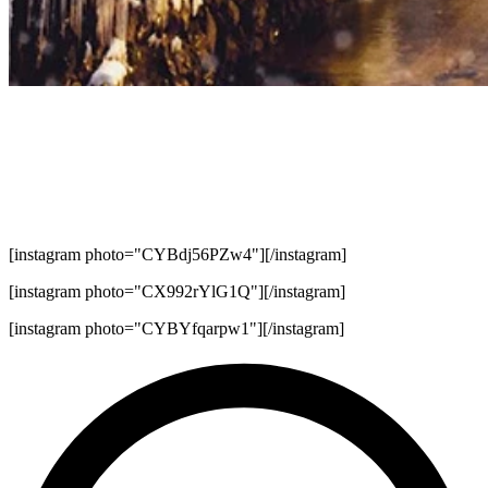
[instagram photo="CYBdj56PZw4"][/instagram]
[instagram photo="CX992rYlG1Q"][/instagram]
[instagram photo="CYBYfqarpw1"][/instagram]