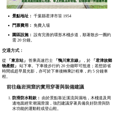
景點地址：
千葉縣君津市笹 1954
門票費用：
免費入場
園區設施：
設有完善的環形木棧步道，順著散步一圈約
需 20 分鐘。
交通方式：
從
「東京站」
答乘高速巴士
「鴨川東京線」
，於
「君津故鄉
物產館」
站下車。下車後步行約 20 分鐘即可抵達；若想節省
時間或趕早晨光影，亦可於下車後轉乘計程車，約 5 分鐘車
程。
前往龜岩洞窟的實用穿著與裝備建議
防滑防水鞋款：
由於景點靠近溪流與濕地，木棧道及周
邊地面經常潮濕滑溜，強烈建議穿著具備良好防滑與防
水功能的運動鞋或登山鞋。