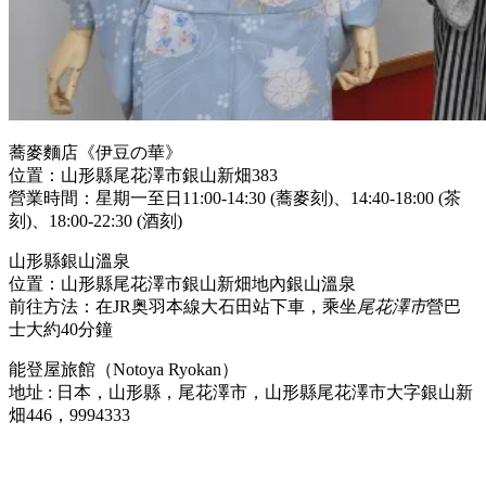
蕎麥麵店《伊豆の華》
位置：山形縣尾花澤市銀山新畑383
營業時間：星期一至日11:00-14:30 (蕎麥刻)、14:40-18:00 (茶
刻)、18:00-22:30 (酒刻)
山形縣銀山溫泉
位置：山形縣尾花澤市銀山新畑地內銀山溫泉
前往方法：在JR奥羽本線大石田站下車，乘坐
尾花澤市
營巴
士大約40分鐘
能登屋旅館（Notoya Ryokan）
地址 : 日本，山形縣，尾花澤市，山形縣尾花澤市大字銀山新
畑446，9994333