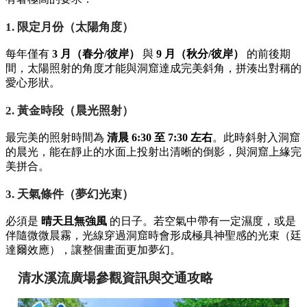
1. 限定月份（太陽角度）
每年僅有
3 月（春分/彼岸）
與
9 月（秋分/彼岸）
的前後期
間，太陽照射的角度才能與洞窟達成完美斜角，拼湊出對稱的
愛心形狀。
2. 黃金時段（晨光照射）
最完美的照射時間為
清晨 6:30 至 7:30 左右
。此時斜射入洞窟
的晨光，能在靜止的水面上投射出清晰的倒影，與洞窟上緣完
美拼合。
3. 天氣條件（夢幻光束）
必須是
晴天且無強風
的日子。若空氣中帶有一定濕度，或是
伴隨微微晨霧，光線穿過洞窟時會形成極具神聖感的光束（廷
達爾效應），讓整個畫面更加夢幻。
清水溪流廣場參觀資訊與交通攻略