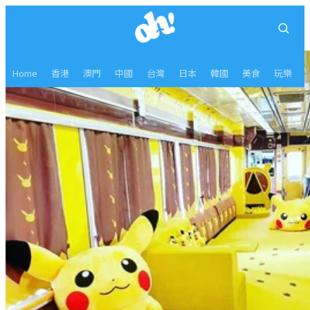
Home
香港
澳門
中國
台灣
日本
韓國
美食
玩樂