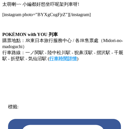
太萌喇~~ 小編都好想坐吓呢架列車呀!
[instagram photo="BYXgCugFjrZ"][/instagram]
POKÉMON with YOU 列車
購票地點：JR東日本旅行服務中心 / 各JR售票處（Midori-no-
madoguchi）
行車路線：一ノ関駅 - 陸中松川駅 - 猊鼻渓駅 - 摺沢駅 - 千厩
駅 - 折壁駅 - 気仙沼駅 (
行車時間詳情
)
標籤:
中文(繁)
中文(繁)
旅遊
玩樂
日本
日本
放假去邊!?
pokemon
列車
比卡超
pll_61c2e64b7b9ea
pll_63c11febe075d