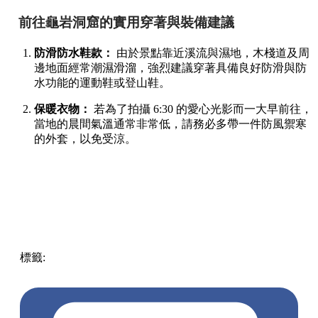
前往龜岩洞窟的實用穿著與裝備建議
防滑防水鞋款：
由於景點靠近溪流與濕地，木棧道及周
邊地面經常潮濕滑溜，強烈建議穿著具備良好防滑與防
水功能的運動鞋或登山鞋。
保暖衣物：
若為了拍攝 6:30 的愛心光影而一大早前往，
當地的晨間氣溫通常非常低，請務必多帶一件防風禦寒
的外套，以免受涼。
標籤:
Japan
日本
龜岩洞窟
日本旅遊攻略
千葉景點
清水溪
流廣場
愛心光影
東京近郊秘境
絕景攝影
日本秘境推薦