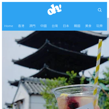
Home
香港
澳門
中國
台灣
日本
韓國
美食
玩樂