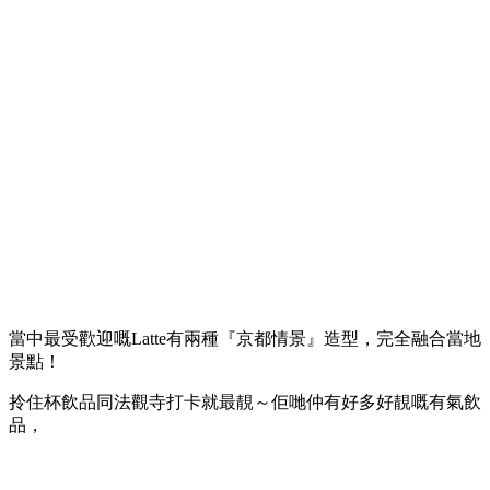
當中最受歡迎嘅Latte有兩種『京都情景』造型，完全融合當地
景點！
拎住杯飲品同法觀寺打卡就最靚～佢哋仲有好多好靚嘅有氣飲
品，