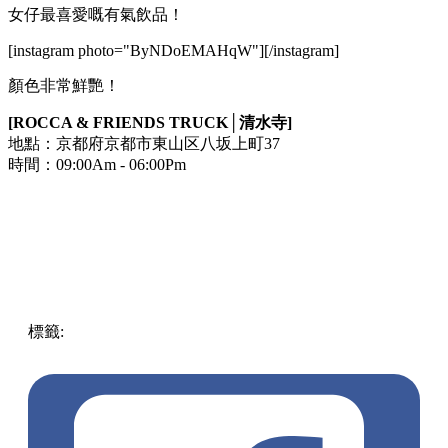
女仔最喜愛嘅有氣飲品！
[instagram photo="ByNDoEMAHqW"][/instagram]
顏色非常鮮艷！
[ROCCA & FRIENDS TRUCK│清水寺]
地點：京都府京都市東山区八坂上町37
時間：09:00Am - 06:00Pm
標籤:
中文(繁)
中文(繁)
美食
日本
日本
cafe
IG
京都
懷舊味
有
氣飲品
法觀寺
融合
造型
艷麗
鳥居
pll_63bd285b445ba