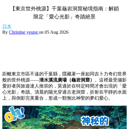
【東京世外桃源】千葉龜岩洞窟秘境指南：解鎖
限定「愛心光影」奇蹟絕景
日本
By
Christine yeung
on 05 Aug 2026
距離東京市區不遠的千葉縣，隱藏著一座如同吉卜力奇幻世界
般的世外桃源——
清水溪流廣場（龜岩洞窟）
。這裡最受攝影
愛好者與旅遊達人推崇的，莫過於在特定時間才會出現的「愛
心光影」奇蹟。清晨的陽光穿過古老洞窟，折射在平靜的水面
上，與倒影完美重合，形成一顆無比神聖的夢幻愛心。