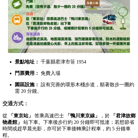
景點地址：
千葉縣君津市笹 1954
門票費用：
免費入場
園區設施：
設有完善的環形木棧步道，順著散步一圈約
需 20 分鐘。
交通方式：
從
「東京站」
答乘高速巴士
「鴨川東京線」
，於
「君津故鄉
物產館」
站下車。下車後步行約 20 分鐘即可抵達；若想節省
時間或趕早晨光影，亦可於下車後轉乘計程車，約 5 分鐘車
程。