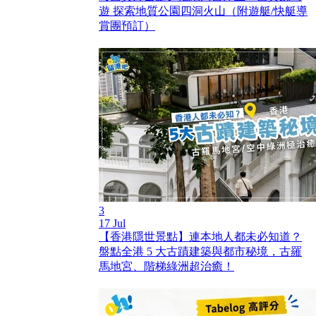
遊 探索地質公園四洞火山（附遊艇/快艇導
賞團預訂）
3
17 Jul
【香港隱世景點】連本地人都未必知道？
盤點全港 5 大古蹟建築與都市秘境，古羅
馬地宮、階梯綠洲超治癒！