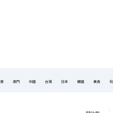
港
澳門
中國
台灣
日本
韓國
美食
玩