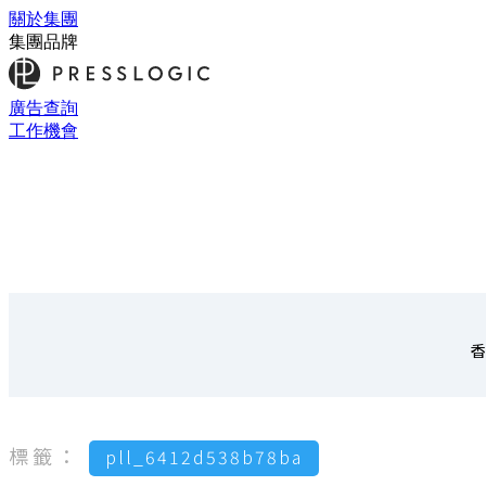
關於集團
集團品牌
廣告查詢
工作機會
香
標籤：
pll_6412d538b78ba