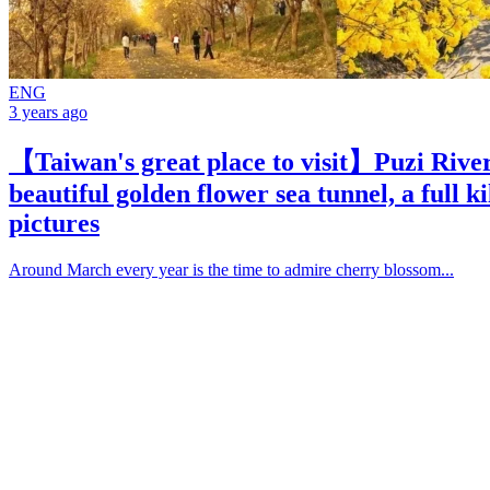
ENG
3 years ago
【Taiwan's great place to visit】Puzi River
beautiful golden flower sea tunnel, a full k
pictures
Around March every year is the time to admire cherry blossom...