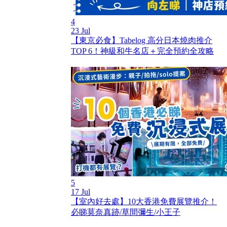
4
23 Jul
【東京必食】Tabelog 高分日本燒肉推介
TOP 6！神級和牛名店＋完全預約全攻略
5
17 Jul
【室內好去處】10大香港免費展覽推介！
必睇莫奈真跡/草間彌生/小王子