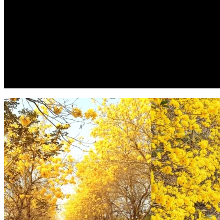
玩樂．台灣
2 years ago
【台灣好去處】嘉義朴子溪！台灣最靚金
你影
每年到咗三月左右，就係賞櫻花嘅時間～但近年亦多咗人選擇去睇 黃花
photo="B9cHn...