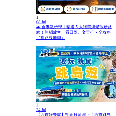
1
08 Jul
🌊 香港散步學｜精選 5 大絕美海景散步路
線！無腦放空、看日落、文青打卡全攻略
（附路線地圖）
2
24 Jul
【西貢好去處】拒絕只留岸上！西貢跳島