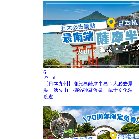
6
27 Jul
【日本九州】鹿兒島薩摩半島 5 大必去景
點！活火山、指宿砂蒸溫泉、武士文化深
度遊