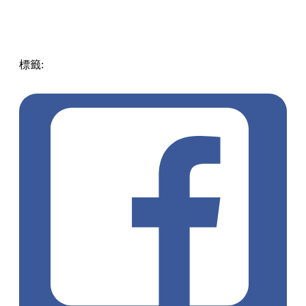
標籤:
中文(繁)
旅遊
玩樂
台灣
台灣
賞花
黃花風鈴木
台灣旅
遊
嘉義
台灣好去處
朴子溪
pll_6412d538b78ba