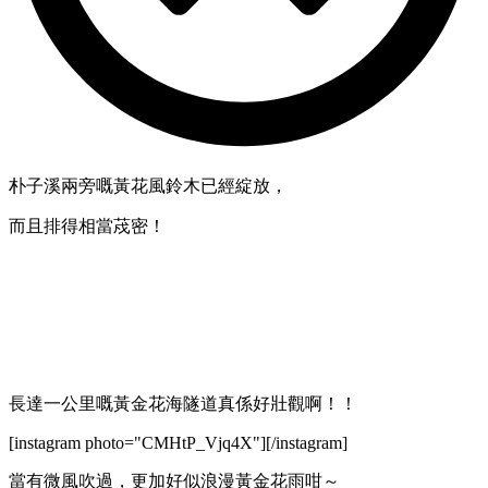
朴子溪兩旁嘅黃花風鈴木已經綻放，
而且排得相當荗密！
長達一公里嘅黃金花海隧道真係好壯觀啊！！
[instagram photo="CMHtP_Vjq4X"][/instagram]
當有微風吹過，更加好似浪漫黃金花雨咁～