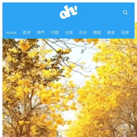
Home
香港
澳門
中國
台灣
日本
韓國
美食
玩樂