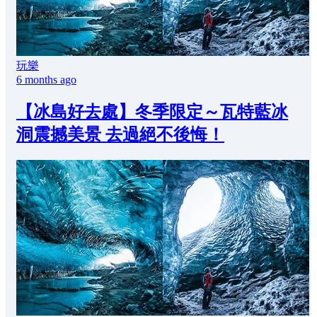
玩樂
6 months ago
【冰島好去處】冬季限定～瓦特藍冰
洞震撼美景 去過絕不後悔！