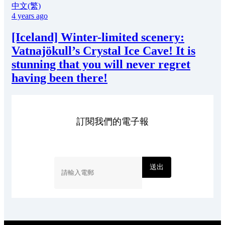
中文(繁)
4 years ago
[Iceland] Winter-limited scenery:
Vatnajökull’s Crystal Ice Cave! It is
stunning that you will never regret
having been there!
訂閱我們的電子報
送出