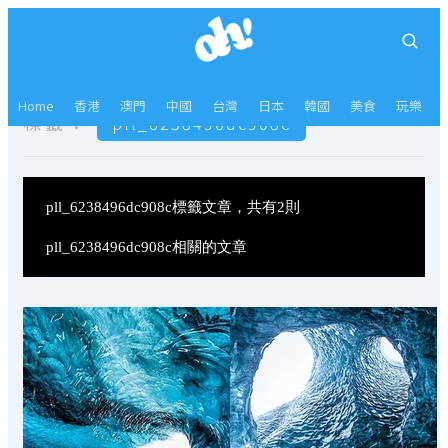
Home
香港
澳門
中國
台灣
日本
韓國
美食
玩樂
標籤：
pll_6238496dc908c
pll_6238496dc908c標籤文章，共有2則
pll_6238496dc908c相關的文章