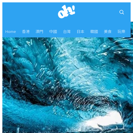
Home
香港
澳門
中國
台灣
日本
韓國
美食
玩樂