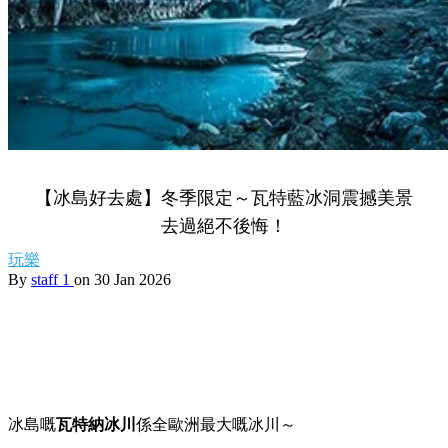
【冰島好去處】冬季限定～瓦特藍冰洞震撼美景
去過絕不後悔！
玩樂
By
staff 1
on 30 Jan 2026
冰島嘅
瓦特納冰川
係全歐洲最大嘅冰川～