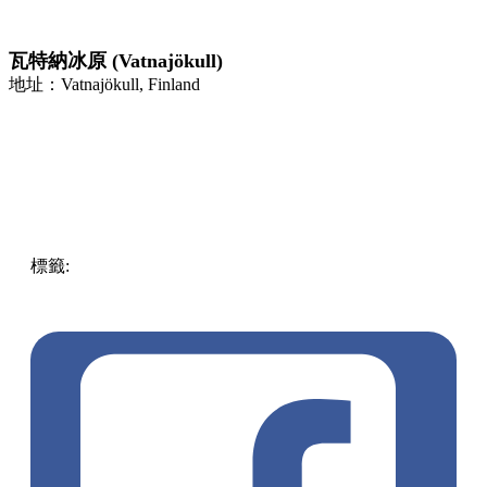
瓦特納冰原 (Vatnajökull)
地址：Vatnajökull, Finland
標籤:
中文(繁)
中文(繁)
旅遊
玩樂
歐洲旅遊
其他地區
冬季
限定
Vatnajökull
冰島
瓦特納冰原
藍冰洞
pll_6238496dc908c
pll_63fdc70aee7a1