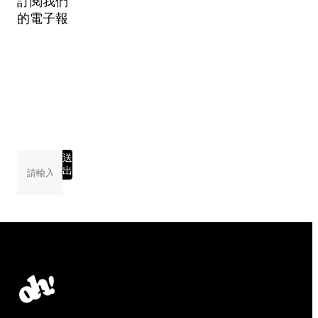
訂閱我們
的電子報
送
出