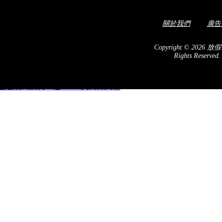
關於我們
廣告
Copyright © 2026 放假
Rights Reserved
萬呎現場感體驗展覽！
王亞洲巡迴展門票買一送一！2人同行只需