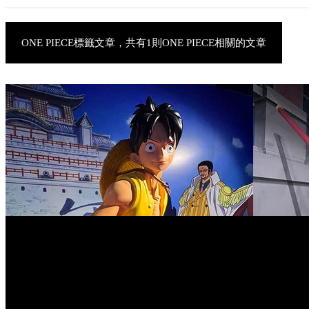
ONE PIECE標籤文章，共有1則ONE PIECE相關的文章