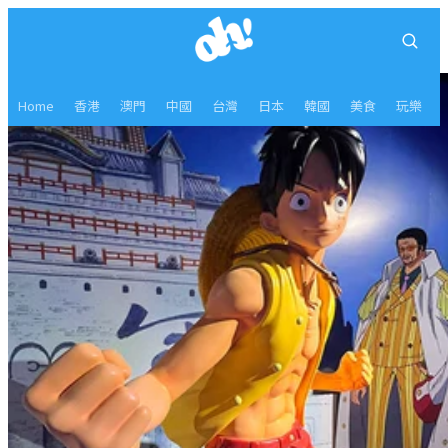
Home
香港
澳門
中國
台灣
日本
韓國
美食
玩樂