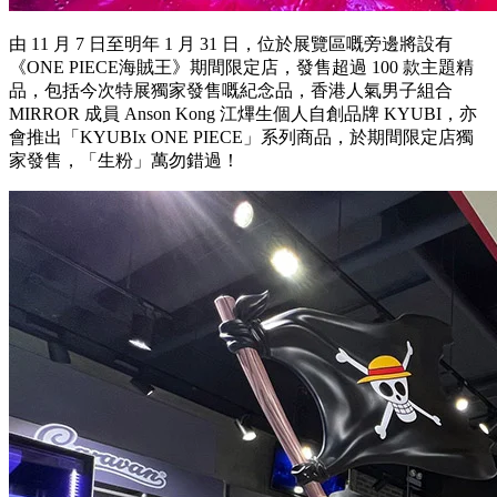
由 11 月 7 日至明年 1 月 31 日，位於展覽區嘅旁邊將設有
《ONE PIECE海賊王》期間限定店，發售超過 100 款主題精
品，包括今次特展獨家發售嘅紀念品，香港人氣男子組合
MIRROR 成員 Anson Kong 江熚生個人自創品牌 KYUBI，亦
會推出「KYUBIx ONE PIECE」系列商品，於期間限定店獨
家發售，「生粉」萬勿錯過！