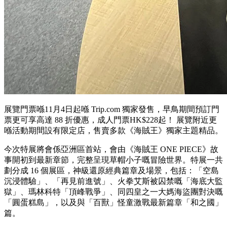
展覽門票喺11月4日起喺 Trip.com 獨家發售，早鳥期間預訂門
票更可享高達 88 折優惠，成人門票HK$228起！ 展覽附近更
喺活動期間設有限定店，售賣多款《海賊王》獨家主題精品。
今次特展將會係亞洲區首站，會由《海賊王 ONE PIECE》故
事開初到最新章節，完整呈現草帽小子嘅冒險世界。特展一共
劃分成 16 個展區，神級還原經典篇章及場景，包括：「空島
沉浸體驗」、「再見前進號」、火拳艾斯被囚禁嘅「海底大監
獄」、瑪林科特「頂峰戰爭」、同四皇之一大媽海盜團對決嘅
「圓蛋糕島」，以及與「百獸」怪童激戰最新篇章「和之國」
篇。