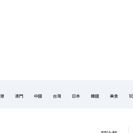
港
澳門
中國
台灣
日本
韓國
美食
玩