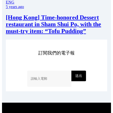
ENG
5 years ago
[Hong Kong] Time-honored Dessert
restaurant in Sham Shui Po, with the
must-try item: “Tofu Pudding”
訂閱我們的電子報
送出