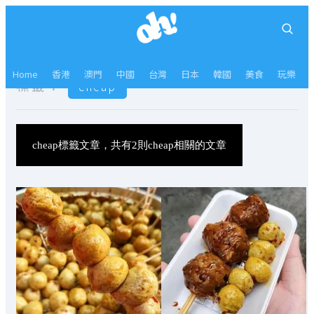
Home
香港
澳門
中國
台灣
日本
韓國
美食
玩樂
標籤：
cheap
cheap標籤文章，共有2則cheap相關的文章