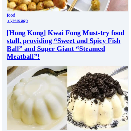
food
5 years ago
[Hong Kong] Kwai Fong Must-try food
stall, providing “Sweet and Spicy Fish
Ball” and Super Giant “Steamed
Meatball”!