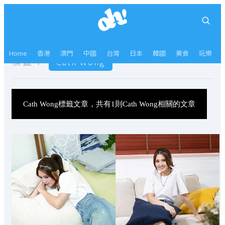
Home
香港
澳門
中國
台灣
日本
韓國
美食
玩樂
標籤：
Cath Wong
Cath Wong標籤文章，共有1則Cath Wong相關的文章