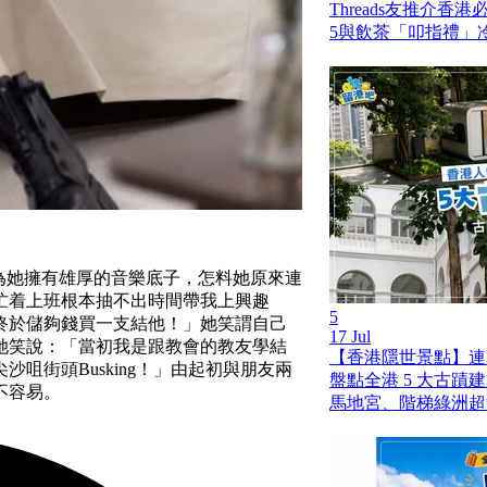
Threads友推介香
5與飲茶「叩指禮」
以為她擁有雄厚的音樂底子，怎料她原來連
忙着上班根本抽不出時間帶我上興趣
5
終於儲夠錢買一支結他！」她笑謂自己
17 Jul
她笑說：「當初我是跟教會的教友學結
【香港隱世景點】連
咀街頭Busking！」由起初與朋友兩
盤點全港 5 大古蹟
不容易。
馬地宮、階梯綠洲超