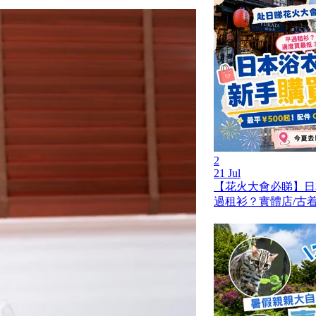
2
21 Jul
【花火大會必睇】日
過租衫？實體店/古着