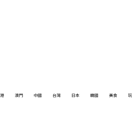
港
澳門
中國
台灣
日本
韓國
美食
玩