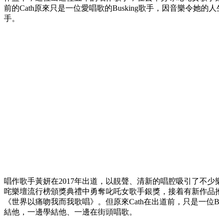
前的Cath原來只是一位愛唱歌的Busking歌手，因音樂令她
手。
唱作歌手黃妍在2017年出道，以靚聲、清新的唱腔吸引了不少樂
咤樂壇流行榜頒獎典禮中勇奪叱吒女歌手銀獎，接着有新作品
《世界以痛吻我而我歌唱》。但原來Cath在出道前，只是一位Bu
結他，一邊學結他、一邊在街頭唱歌。