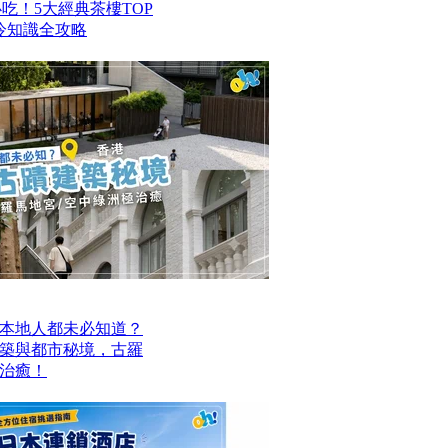
港必吃！5大經典茶樓TOP
冷知識全攻略
本地人都未必知道？
建築與都市秘境，古羅
治癒！