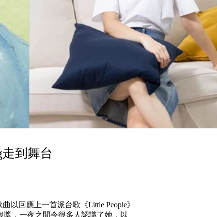
ng走到舞台
應上一首派台歌《Little People》
銀獎，一夜之間令很多人認識了她，以