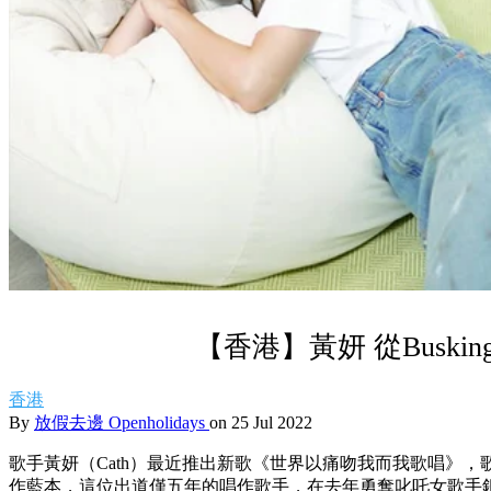
【香港】黃妍 從Buski
香港
By
放假去邊 Openholidays
on 25 Jul 2022
歌手黃妍（Cath）最近推出新歌《世界以痛吻我而我歌唱》，歌曲以回
作藍本，這位出道僅五年的唱作歌手，在去年勇奪叱吒女歌手