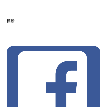
標籤:
Uncategorized
日本美食
貓頭鷹
日本旅遊
水獺
日本好
去處
日本咖啡廳
日本動物Cafe
動物Cafe推薦
東京旅遊行
程
卡比巴拉
迷你豬
土撥鼠
CafeCapyba
MipigCafe
MarmotVillage
MoffAnimalCafe
療癒
行程
動物控