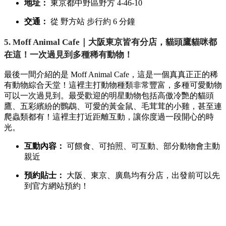
地址：
東京都中野區野方 4-46-10
交通：
從 野方站 步行約 6 分鐘
5. Moff Animal Cafe｜大阪東京皆有分店，貓頭鷹貓咪都
在這！一次過見到多種稀有動物！
最後一間介紹的是 Moff Animal Cafe，
這是一個真真正正的稀
有動物綜合天堂！這裡主打動物種類非常豐富，
多種可愛動物
可以一次過見到。
最受歡迎的明星動物包括高傲冷艷的貓頭
鷹、
五彩繽紛的鸚鵡、
可愛的黃金鼠、
毛茸茸的小雞，
甚至連
爬蟲類都有！這裡主打近距離互動，
讓你度過一段開心的時
光。
互動內容：
可餵食、
可拍照、
可互動、
部分動物會主動
親近
預約貼士：
大阪、
東京、
廣島均有分店，
出發前可以先
到官方網站預約！