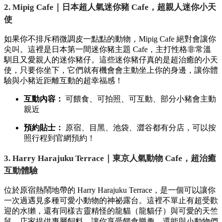
2. Mipig Cafe｜日本超人氣迷你豬 Cafe，超親人迷你小天
使
如果你不排斥稍微調皮一點點的動物，
Mipig Cafe 絕對會讓你
尖叫。
這裡是日本第一間迷你豬主題 Cafe，
主打性格非常溫
馴且又愛親人的迷你豬仔。
這些迷你豬仔真的是超治癒的小天
使，
只要你坐下，
它們就有機會會主動坐上你的身邊，
讓你體
驗與小豬近距離互動的超幸福感！
互動內容：
可餵食、
可拍照、
可互動、
部分小豬會主動
親近
預約貼士：
原宿、
目黑、
池袋、
澀谷都有分店，
可以按
照行程到官網預約！
3. Harry Harajuku Terrace｜東京人氣動物 Cafe，超治癒
互動體驗
位於原宿熱鬧地帶的 Harry Harajuku Terrace，
是一個可以讓你
一次過遇見多種可愛小動物的神祕露台。
這裡不單止有超受歡
迎的水獺，
還有同樣古靈精怪的龍貓（龍貓仔）與可愛的天竺
鼠。
店家提供專屬飼料，
讓你享受餵食樂趣，
還能與小動物們