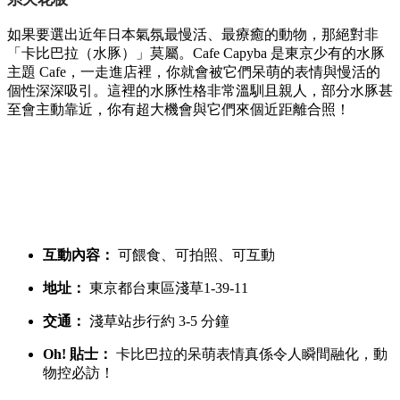
如果要選出近年日本氣氛最慢活、
最療癒的動物，
那絕對非
「卡比巴拉（水豚）」莫屬。
Cafe Capyba 是東京少有的水豚
主題 Cafe，
一走進店裡，
你就會被它們呆萌的表情與慢活的
個性深深吸引。
這裡的水豚性格非常溫馴且親人，
部分水豚甚
至會主動靠近，
你有超大機會與它們來個近距離合照！
互動內容：
可餵食、
可拍照、
可互動
地址：
東京都台東區淺草1-39-11
交通：
淺草站步行約 3-5 分鐘
Oh! 貼士：
卡比巴拉的呆萌表情真係令人瞬間融化，
動
物控必訪！