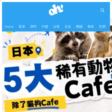
Home
香港
澳門
中國
台灣
日本
韓國
美食
玩樂