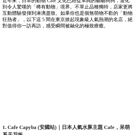
近年來，
日本的動物 Cafe 文化已經從單純的貓貓狗狗，
進化
到令人驚嘆的「稀有動物」境界。
不單止品種獨特，
店家更將
互動體驗發揮到淋漓盡致。
如果你也是個無萌物不歡的「動物
狂熱者」，
以下這 5 間在東京掀起現象級人氣熱潮的名店，
絕
對值得你一訪再訪，
感受瞬間被融化的極致療癒。
1. Cafe Capyba (安國站)｜日本人氣水豚主題 Cafe，呆萌
系天花板