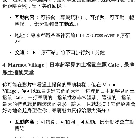
近距離合照，
留下美好回憶！
互動內容：
可餵食（專屬飼料）、
可拍照、
可互動（輕
輕摸）、
部分動物會主動親近
地址：
東京都澀谷區神宮前1-14-25 Cross Avenue 原宿
2F
交通：
JR「原宿站」竹下口步行約 1 分鐘
4. Marmot Village｜日本超罕見的土撥鼠主題 Cafe，呆萌
系土撥鼠天堂
你可能在影片中看過土撥鼠的呆萌模樣，
但在 Marmot
Village，
你可以親自走進它們的天堂！這裡是日本超罕見的土
撥鼠 Cafe，
主打呆萌的土撥鼠性格非常溫馴。
這裡的土撥鼠
最大的特色就是圓滾滾的身形，
讓人一見就想摸！它們經常會
好奇地企起身望住你，
呆萌魅力真係治癒力滿分！
互動內容：
可餵食、
可拍照、
可互動、
部分動物會主動
親近