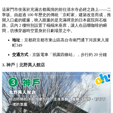
這家門市坐落於充滿古都風情的前往清水寺必經之路上——二
寧坂。由超過 100 年歷史的傳統「京町家」建築改造而成，推
開入口處的暖簾，映入眼簾的是充滿禪意的日本庭院與石板
路。店內 2 樓特別設置了榻榻米座席，讓人在品嚐咖啡的瞬
間，彷彿穿越時空置身於日劇場景之中。
地址
：京都府京都市東山區高台寺南門通下河原東入屋
町349
交通方式
：京阪電車「祇園四條站」，步行約 20 分鐘
3. 神戶｜北野異人館店