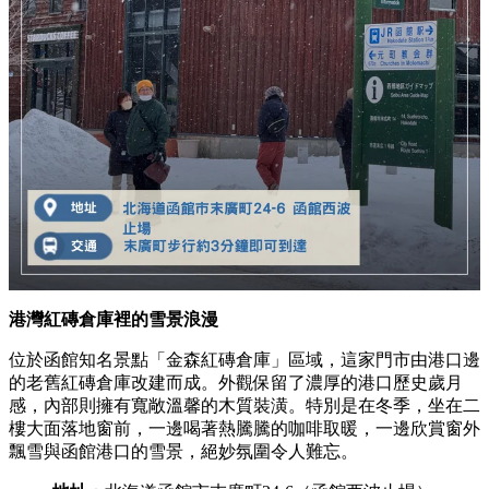
港灣紅磚倉庫裡的雪景浪漫
位於函館知名景點「金森紅磚倉庫」區域，這家門市由港口邊
的老舊紅磚倉庫改建而成。外觀保留了濃厚的港口歷史歲月
感，內部則擁有寬敞溫馨的木質裝潢。特別是在冬季，坐在二
樓大面落地窗前，一邊喝著熱騰騰的咖啡取暖，一邊欣賞窗外
飄雪與函館港口的雪景，絕妙氛圍令人難忘。