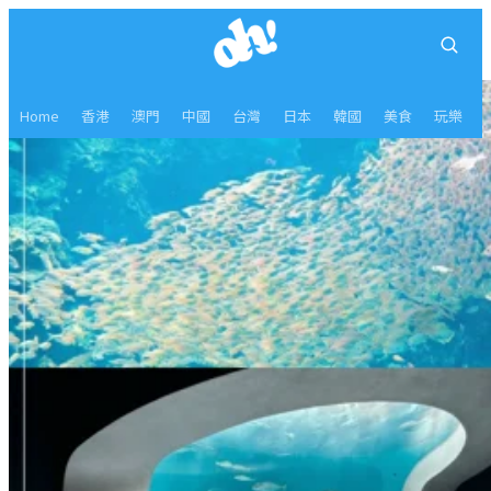
Home
香港
澳門
中國
台灣
日本
韓國
美食
玩樂