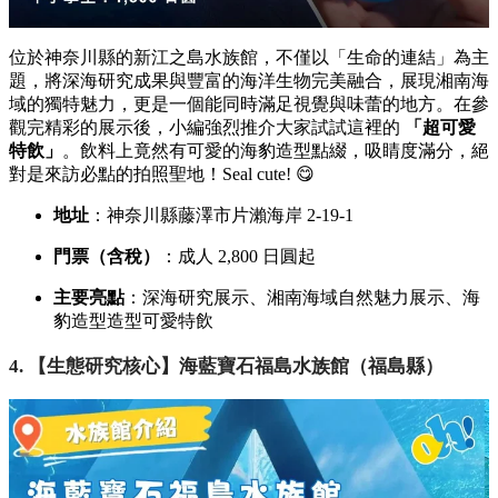
位於神奈川縣的新江之島水族館，
不僅以「生命的連結」為主
題，
將深海研究成果與豐富的海洋生物完美融合，
展現湘南海
域的獨特魅力，
更是一個能同時滿足視覺與味蕾的地方。
在參
觀完精彩的展示後，
小編強烈推介大家試試這裡的
「超可愛
特飲」
。
飲料上竟然有可愛的海豹造型點綴，
吸睛度滿分，
絕
對是來訪必點的拍照聖地！Seal cute!
😋
地址
：神奈川縣藤澤市片瀨海岸 2-19-1
門票（含稅）
：成人 2,
800 日圓起
主要亮點
：深海研究展示、
湘南海域自然魅力展示、
海
豹造型造型可愛特飲
4. 【生態研究核心】海藍寶石福島水族館（福島縣）