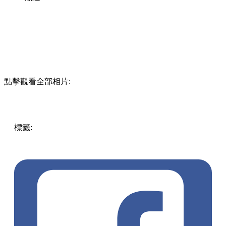
點擊觀看全部相片:
標籤:
Uncategorized
日本旅遊
北海道景點
東京自由行
日本
自由行
打卡咖啡廳
OpenView
京都自由行
日本星巴克
星巴
克概念
日式美學
隈研吾
神戶景點
福岡景點
青森景點