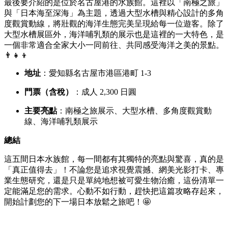
最後要介紹的是位於名古屋港的水族館。
這裡以「南極之旅」
與「日本海至深海」為主題，
透過大型水槽與精心設計的多角
度觀賞動線，
將壯觀的海洋生態完美呈現給每一位遊客。
除了
大型水槽展區外，
海洋哺乳類的展示也是這裡的一大特色，
是
一個非常適合全家大小一同前往、
共同感受海洋之美的景點。
👨‍👧‍👦
地址
：愛知縣名古屋市港區港町 1-3
門票（含稅）
：成人 2,
300 日圓
主要亮點
：南極之旅展示、
大型水槽、
多角度觀賞動
線、
海洋哺乳類展示
總結
這五間日本水族館，
每一間都有其獨特的亮點與驚喜，
真的是
「真正值得去」！不論您是追求視覺震撼、
網美光影打卡、
專
業生態研究，
還是只是單純地想被可愛生物治癒，
這份清單一
定能滿足您的需求。
心動不如行動，
趕快把這篇攻略存起來，
開始計劃您的下一場日本放鬆之旅吧！🤩