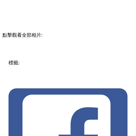
點擊觀看全部相片:
標籤:
Uncategorized
日本旅遊
打卡好去處
親子好去處
水族
館
日本好去處
新江之島水族館
旅遊懶人包
日本水族館排
行榜
大阪海遊館
名古屋港水族館
四國水族館
海藍寶石福
島水族館