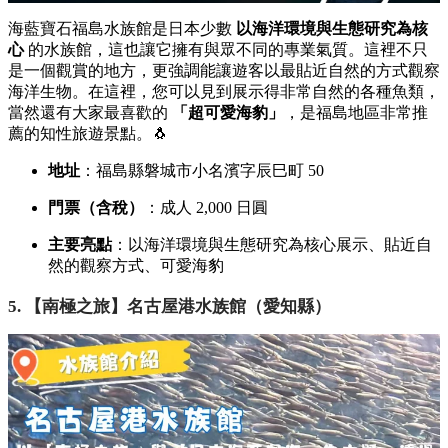
海藍寶石福島水族館是日本少數
以海洋環境與生態研究為核
心
的水族館，
這也讓它擁有與眾不同
的專業氣質。
這裡不只
是一個觀賞的地方，
更強調能讓遊客以最貼近自然的方式觀察
海洋生物。
在這裡，
您可以見到展示得非常自然的各種魚類，
當然還有大家最喜歡的
「超可愛海豹」
，
是福島地區非常推
薦的知性旅遊景點。
🐧
地址
：福島縣磐城市小名濱字辰巳町 50
門票（含稅）
：成人 2,
000 日圓
主要亮點
：以海洋環境與生態研究為核心展示、
貼近自
然的觀察方式、
可愛海豹
5. 【南極之旅】名古屋港水族館（愛知縣）