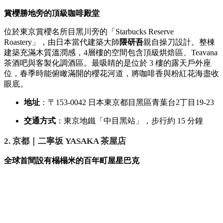
賞櫻勝地旁的頂級咖啡殿堂
位於東京賞櫻名所目黑川旁的「Starbucks Reserve
Roastery」，由日本當代建築大師
隈研吾
親自操刀設計。整棟
建築充滿木質溫潤感，4層樓的空間包含頂級烘焙區、Teavana
茶酒吧與客製化調酒區。最吸睛的是位於 3 樓的露天戶外座
位，春季時能俯瞰滿開的櫻花河道，將咖啡香與粉紅花海盡收
眼底。
地址
：〒153-0042 日本東京都目黑區青葉台2丁目19-23
交通方式
：東京地鐵「中目黑站」，步行約 15 分鐘
2. 京都｜二寧坂 YASAKA 茶屋店
全球首間設有榻榻米的百年町屋星巴克