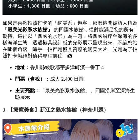
如果是喜歡拍照打卡的「網美系」遊客，
那麼這間被旅人稱為
「最美光影系水族館」
的四國水族館，
絕對能滿足您的所有
期待。
這裡以「四國的水景」為主題，
將四國沿岸至深海的多
樣海洋生態，
透過極具設計感的光影展示呈現出來。
不論您站
在哪個角落，
隨手一拍都是極具質感的網美大片，
光是為了拍
照打卡就絕對值得專程前往！📸
地址
：香川縣綾歌郡宇多津町濱一番丁 4
門票（含稅）
：成人 2,
400 日圓
主要亮點
：「最美光影系水族館」、
四國沿岸至深海生
態展示
3. 【療癒美食】新江之島水族館（神奈川縣）