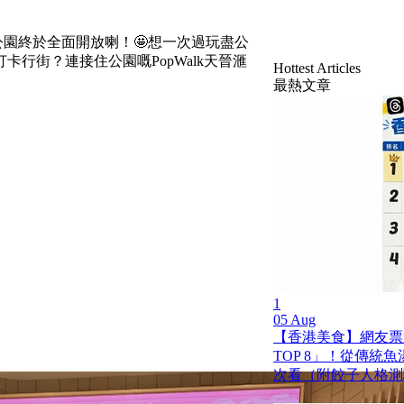
公園終於全面開放喇！🤩想一次過玩盡公
行街？連接住公園嘅PopWalk天晉滙
Hottest Articles
最熱文章
1
05 Aug
【香港美食】網友票
TOP 8」！從傳統
次看（附餃子人格測