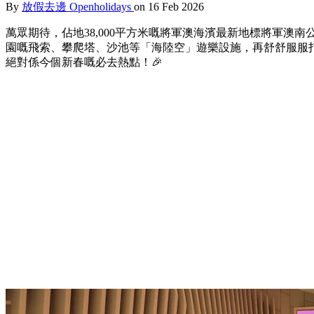
By
放假去邊 Openholidays
on 16 Feb 2026
萬眾期待，佔地38,000平方米嘅將軍澳海濱最新地標將軍澳南
園嘅飛索、攀爬塔、沙池等「海陸空」遊樂設施，再舒舒服服打卡
絕對係今個新春嘅必去熱點！🎉