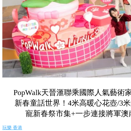
PopWalk天晉滙聯乘國際人氣藝術家Mart
新春童話世界！4米高暖心花壺/3
寵新春祭市集+一步連接將軍澳
玩樂
香港