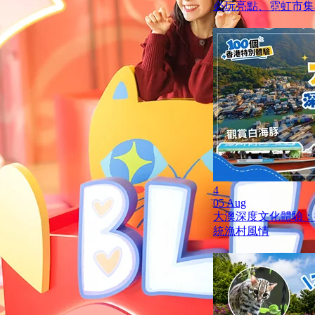
必玩亮點、霓虹市集
4
05 Aug
大澳深度文化體驗：
統漁村風情