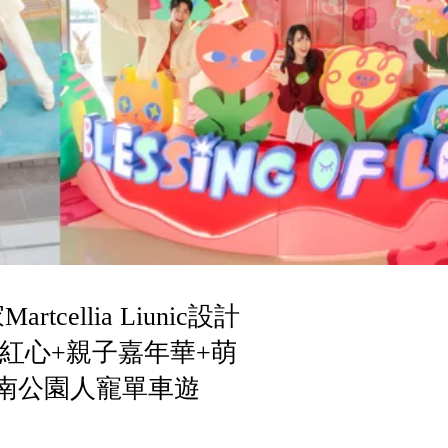
cellia Liunic設計
米紅心+親子嘉年華+萌
南公園人寵單車遊