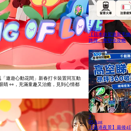
2
30 Jul
【日本自駕遊新手懶
路牌、應變全攻略
咗超夢幻嘅「遨遊心動花間」新春打卡裝置同互動
眼睛 👀，充滿童趣又治癒，見到心情都
3
05 Aug
【香港夜景】最後4日