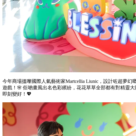
今年商場搵嚟國際人氣藝術家Martcellia Liunic，設計
遊戲！🌸 佢啲畫風出名色彩繽紛，花花草草全部都有對精靈大
即刻變好！💖