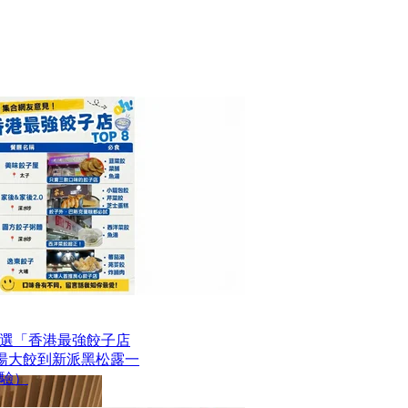
選「香港最強餃子店
魚湯大餃到新派黑松露一
驗）