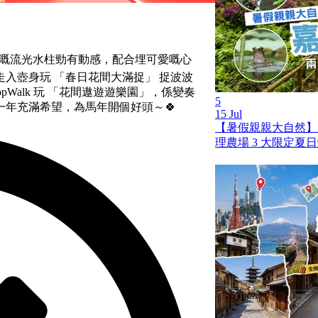
咀倒出嘅流光水柱勁有動感，配合埋可愛嘅心
入壺身玩 「春日花間大滿捉」 捉波波
opWalk 玩 「花間遨遊遊樂園」，係變奏
5
一年充滿希望，為馬年開個好頭～🍀
15 Jul
【暑假親親大自然】
理農場 3 大限定夏