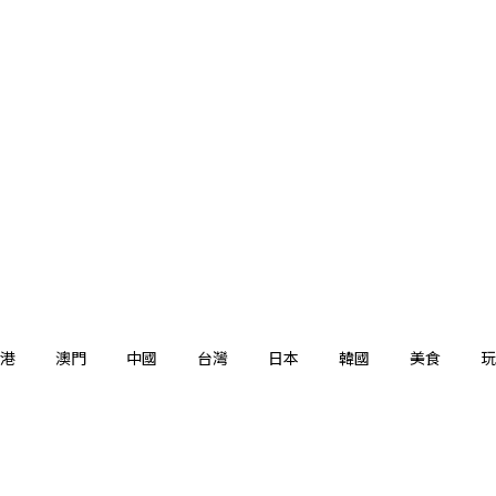
港
澳門
中國
台灣
日本
韓國
美食
玩