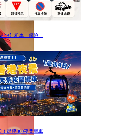
人包】租車、保險、
！昂坪360夜間纜車