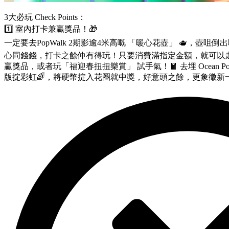
3大必玩 Check Points：
1️⃣ 室內打卡兼贏獎品！🎁
一定要去PopWalk 2期影逾4米高嘅 「暖心花壺」 🫖，壺
心同錢錢，打卡之餘仲有得玩！只要消費滿指定金額，就可以走
贏獎品，或者玩「福迎春扭扭樂賞」 試手氣！🧧 去埋 Ocean P
版掟彩虹🌈，將硬幣掟入花圈就中獎，好意頭之餘，更象徵新