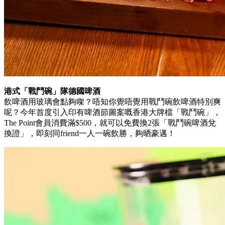
港式「戰鬥碗」隊德國啤酒
飲啤酒用玻璃會點夠㗎？唔知你覺唔覺用戰鬥碗飲啤酒特別爽
呢？今年首度引入印有啤酒節圖案嘅香港大牌檔「戰鬥碗」，
The Point會員消費滿$500，就可以免費換2張「戰鬥碗啤酒兌
換證」，即刻同friend一人一碗飲勝，夠晒豪邁！