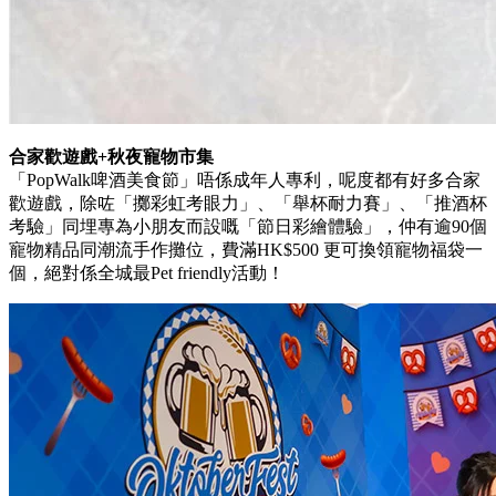
合家歡遊戲+秋夜寵物市集
「PopWalk啤酒美食節」唔係成年人專利，呢度都有好多合家
歡遊戲，除咗「擲彩虹考眼力」、「舉杯耐力賽」、「推酒杯
考驗」同埋專為小朋友而設嘅「節日彩繪體驗」，仲有逾90個
寵物精品同潮流手作攤位，費滿HK$500 更可換領寵物福袋一
個，絕對係全城最Pet friendly活動！