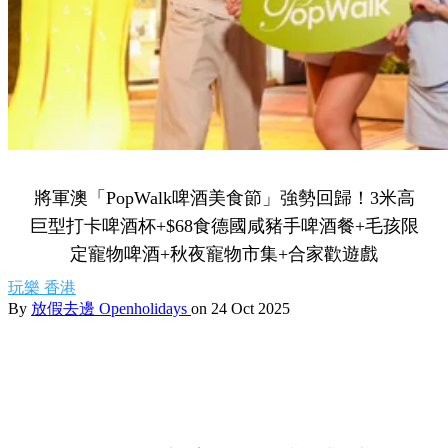
將軍澳「PopWalk啤酒美食節」強勢回歸！3米高
巨型打卡啤酒杯+$68食德國咸豬手啤酒餐+毛孩限
定寵物啤酒+秋夜寵物市集+合家歡遊戲
玩樂
香港
By
放假去邊 Openholidays
on 24 Oct 2025