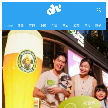
Home
香港
澳門
中國
台灣
日本
韓國
美食
玩樂