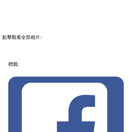
點擊觀看全部相片:
標籤:
中文(繁)
香港
玩樂
香港好去處
將軍澳 / 西貢
將軍澳
好去處