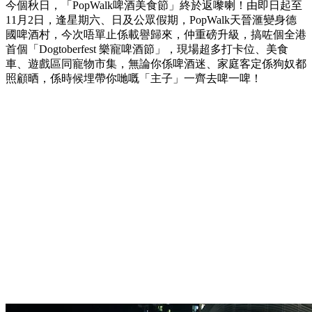
今個秋日，「PopWalk啤酒美食節」終於返嚟喇！由即日起至
11月2日，逢星期六、日及公眾假期，PopWalk天晉滙變身德
國啤酒村，今次唔單止係載譽歸來，仲重磅升級，搞咗個全港
首個「Dogtoberfest 樂寵啤酒節」，現場超多打卡位、美食
車、遊戲區同寵物市集，無論你係啤酒迷、家庭客定係狗奴都
照顧晒，係時候埋帶你哋嘅「主子」一齊去啤一啤！