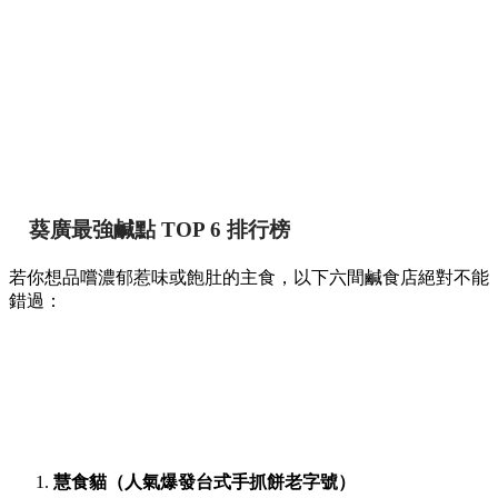
葵廣最強鹹點 TOP 6 排行榜
若你想品嚐濃郁惹味或飽肚的主食，以下六間鹹食店絕對不能
錯過：
慧食貓（人氣爆發台式手抓餅老字號）