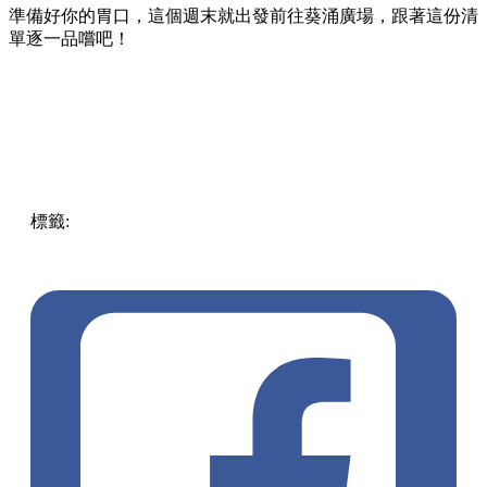
準備好你的胃口，這個週末就出發前往葵涌廣場，跟著這份清
單逐一品嚐吧！
標籤:
Hong Kong
香港
葵廣美食
葵芳好去處
葵芳 / 青衣
葵
涌廣場
葵廣掃街
香港平民美食
慧食貓
鳩戟
呦呦鹿鳴布丁
燒