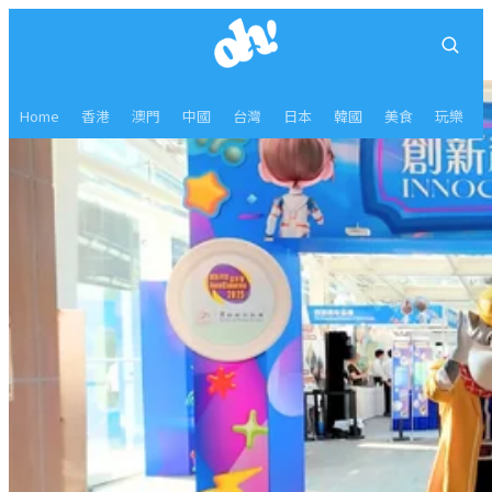
Home
香港
澳門
中國
台灣
日本
韓國
美食
玩樂