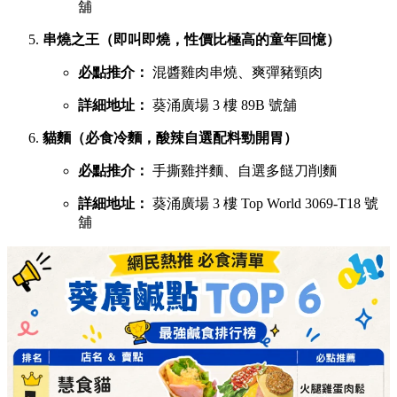
舖
串燒之王（即叫即燒，性價比極高的童年回憶）
必點推介：
混醬雞肉串燒、爽彈豬頸肉
詳細地址：
葵涌廣場 3 樓 89B 號舖
貓麵（必食冷麵，酸辣自選配料勁開胃）
必點推介：
手撕雞拌麵、自選多餸刀削麵
詳細地址：
葵涌廣場 3 樓 Top World 3069-T18 號
舖