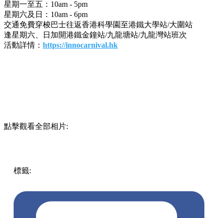
星期一至五：10am - 5pm
星期六及日：10am - 6pm
交通免費穿梭巴士往返香港科學園至港鐵大學站/大圍站
逢星期六、日加開港鐵金鐘站/九龍塘站/九龍灣站班次
活動詳情：
https://innocarnival.hk
點擊觀看全部相片:
標籤:
中文(繁)
香港
玩樂
香港好去處
大埔
大埔好去處
創新
科技嘉年華2025