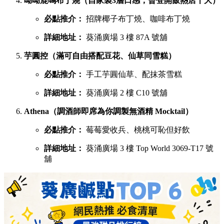
呦呦鹿鳴布丁燒（自家製3層口感，曾登開飯熱店十大）
必點推介：
招牌椰子布丁燒、咖啡布丁燒
詳細地址：
葵涌廣場 3 樓 87A 號舖
芋圓控（滿可自由搭配豆花、仙草同雪糕）
必點推介：
手工芋圓仙草、配抹茶雪糕
詳細地址：
葵涌廣場 2 樓 C10 號舖
Athena（調酒師即席為你調製無酒精 Mocktail）
必點推介：
莓莓愛收兵、桃桃可恥但好飲
詳細地址：
葵涌廣場 3 樓 Top World 3069-T17 號
舖