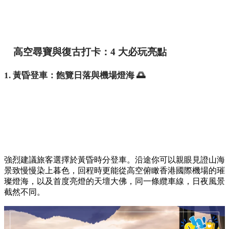
高空尋寶與復古打卡：4 大必玩亮點
1. 黃昏登車：飽覽日落與機場燈海 🌅
強烈建議旅客選擇於黃昏時分登車。沿途你可以親眼見證山海
景致慢慢染上暮色，回程時更能從高空俯瞰香港國際機場的璀
璨燈海，以及首度亮燈的天壇大佛，同一條纜車線，日夜風景
截然不同。