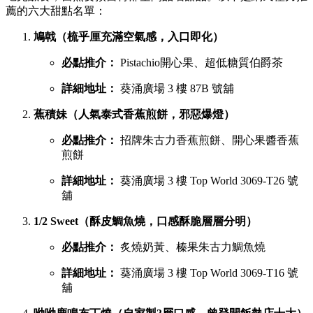
薦的六大甜點名單：
鳩戟（梳乎厘充滿空氣感，入口即化）
必點推介：
Pistachio開心果、超低糖質伯爵茶
詳細地址：
葵涌廣場 3 樓 87B 號舖
蕉積妹（人氣泰式香蕉煎餅，邪惡爆燈）
必點推介：
招牌朱古力香蕉煎餅、開心果醬香蕉
煎餅
詳細地址：
葵涌廣場 3 樓 Top World 3069-T26 號
舖
1/2 Sweet（酥皮鯛魚燒，口感酥脆層層分明）
必點推介：
炙燒奶黃、榛果朱古力鯛魚燒
詳細地址：
葵涌廣場 3 樓 Top World 3069-T16 號
舖