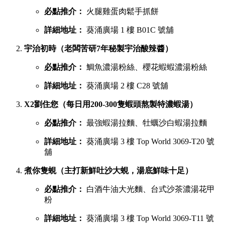
必點推介：
火腿雞蛋肉鬆手抓餅
詳細地址：
葵涌廣場 1 樓 B01C 號舖
宇治初時（老闆苦研7年秘製宇治酸辣醬）
必點推介：
鯛魚濃湯粉絲、櫻花蝦蝦濃湯粉絲
詳細地址：
葵涌廣場 2 樓 C28 號舖
X2劉住您（每日用200-300隻蝦頭熬製特濃蝦湯）
必點推介：
最強蝦湯拉麵、牡蠣沙白蝦湯拉麵
詳細地址：
葵涌廣場 3 樓 Top World 3069-T20 號
舖
煮你隻蜆（主打新鮮吐沙大蜆，湯底鮮味十足）
必點推介：
白酒牛油大光麵、台式沙茶濃湯花甲
粉
詳細地址：
葵涌廣場 3 樓 Top World 3069-T11 號