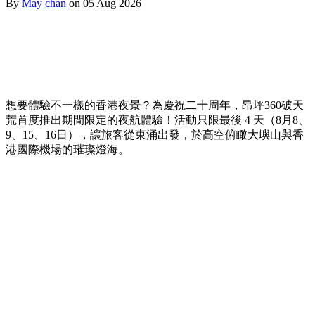
By
May chan
on 05 Aug 2026
想要體驗不一樣的香港夜景？為慶祝二十周年，昂坪360破天
荒首度推出期間限定的夜航體驗！活動只限最後 4 天（8月8、
9、15、16日），讓旅客從東涌出發，於高空俯瞰大嶼山與香
港國際機場的璀璨燈海。