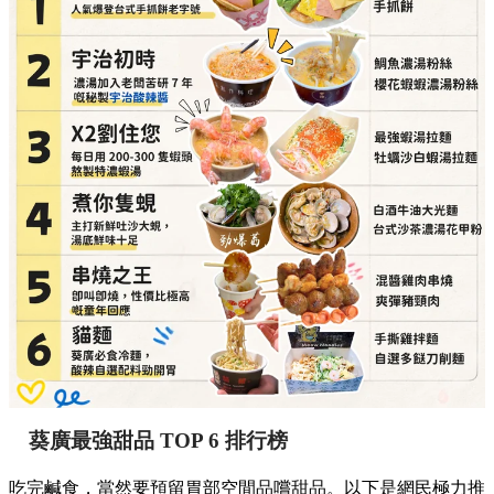
葵廣最強甜品 TOP 6 排行榜
吃完鹹食，當然要預留胃部空間品嚐甜品。以下是網民極力推