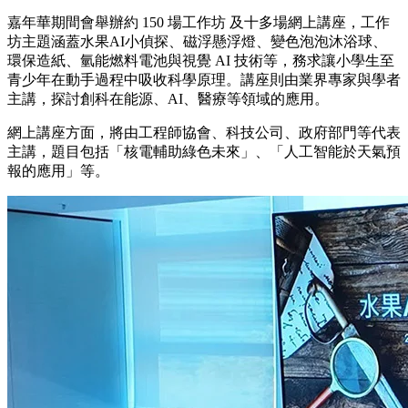
嘉年華期間會舉辦約
150
場工作坊
及十多場網上講座，工作
坊主題涵蓋水果AI小偵探、磁浮懸浮燈、變色泡泡沐浴球、
環保造紙、氫能燃料電池與視覺
AI
技術等，務求讓小學生至
青少年在動手過程中吸收科學原理。講座則由業界專家與學者
主講，探討創科在能源、
AI
、醫療等領域的應用。
網上講座方面，將由工程師協會、科技公司、政府部門等代表
主講，題目包括「核電輔助綠色未來」、「人工智能於天氣預
報的應用」等。