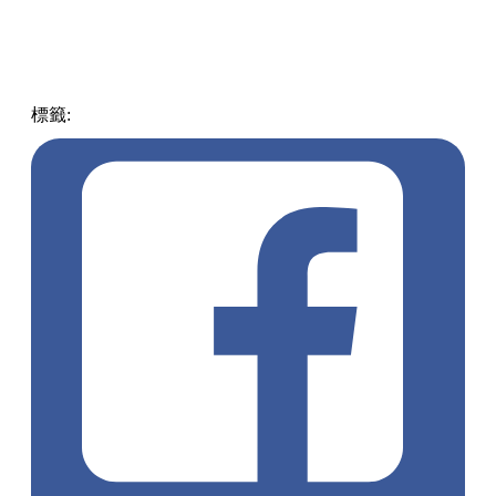
標籤:
中文(繁)
香港
香港好去處
尖沙咀 / 佐敦 / 油麻地