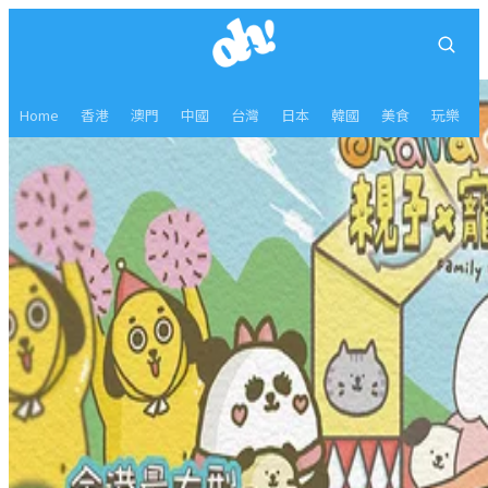
Home
香港
澳門
中國
台灣
日本
韓國
美食
玩樂