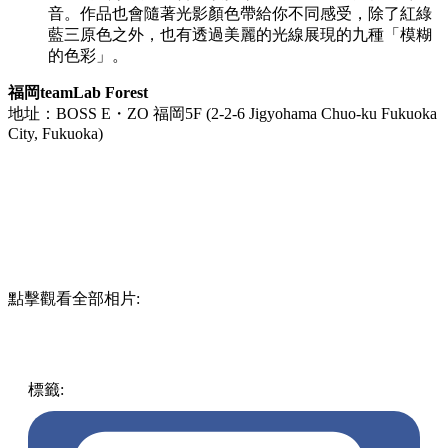
音。作品也會隨著光影顏色帶給你不同感受，除了紅綠
藍三原色之外，也有透過美麗的光線展現的九種「模糊
的色彩」。
福岡teamLab Forest
地址：BOSS E・ZO 福岡5F (2-2-6 Jigyohama Chuo-ku Fukuoka
City, Fukuoka)
點擊觀看全部相片:
標籤:
中文(繁)
玩樂
日本
日本
福岡
TeamLab