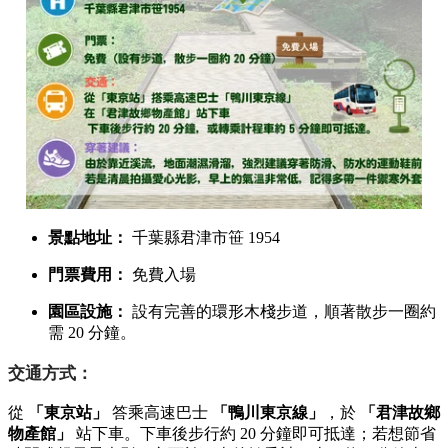
景點地址：
千葉縣君津市笹 1954
門票費用：
免費入場
園區設施：
設有完善的環形木棧步道，順著散步一圈約
需 20 分鐘。
交通方式：
從
「東京站」
答乘高速巴士
「鴨川東京線」
，於
「君津故鄉
物產館」
站下車。下車後步行約 20 分鐘即可抵達；若想節省