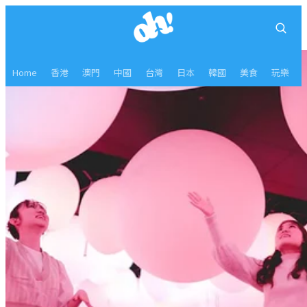
Home
香港
澳門
中國
台灣
日本
韓國
美食
玩樂