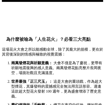
為什麼被喻為「人生花火」？必看三大亮點
這場花火大會之所以能感動全球，除了其龐大的規模，更在於
其背後深刻的情感與極致的視覺震撼：
兩萬發煙花與祈願意義：
大會不僅是為了慶祝，更帶有
祈願地震復興的感人意義。兩萬發煙花點亮整片長岡夜
空，場面壯觀且充滿溫度。
世界最強「正三尺玉」：
這是大會的重頭戲，作為超大
型煙花，其爆發時的震撼感完全無法用言語形容。適逢
這款超大型花火發射 100 週年，更為盛會增添了歷史意
義。
夢幻催淚的「千輪菊」：
煙花在夜空中綻放，猶如彩色