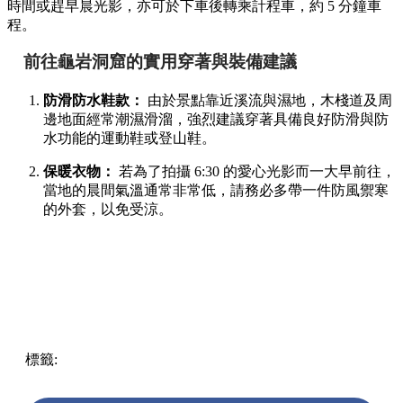
時間或趕早晨光影，亦可於下車後轉乘計程車，約 5 分鐘車
程。
前往龜岩洞窟的實用穿著與裝備建議
防滑防水鞋款：
由於景點靠近溪流與濕地，木棧道及周
邊地面經常潮濕滑溜，強烈建議穿著具備良好防滑與防
水功能的運動鞋或登山鞋。
保暖衣物：
若為了拍攝 6:30 的愛心光影而一大早前往，
當地的晨間氣溫通常非常低，請務必多帶一件防風禦寒
的外套，以免受涼。
標籤:
Japan
日本
龜岩洞窟
日本旅遊攻略
千葉景點
清水溪
流廣場
愛心光影
東京近郊秘境
絕景攝影
日本秘境推薦