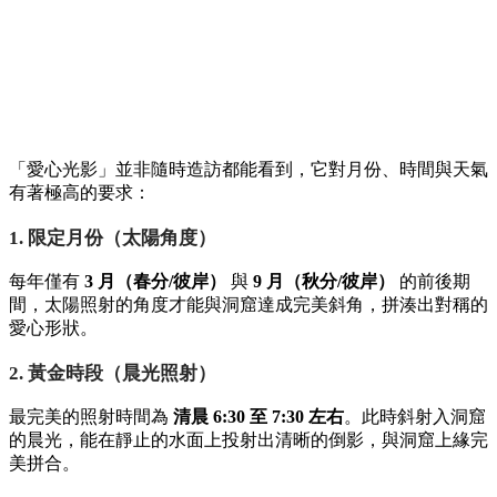
「愛心光影」並非隨時造訪都能看到，它對月份、時間與天氣
有著極高的要求：
1. 限定月份（太陽角度）
每年僅有
3 月（春分/彼岸）
與
9 月（秋分/彼岸）
的前後期
間，太陽照射的角度才能與洞窟達成完美斜角，拼湊出對稱的
愛心形狀。
2. 黃金時段（晨光照射）
最完美的照射時間為
清晨 6:30 至 7:30 左右
。此時斜射入洞窟
的晨光，能在靜止的水面上投射出清晰的倒影，與洞窟上緣完
美拼合。