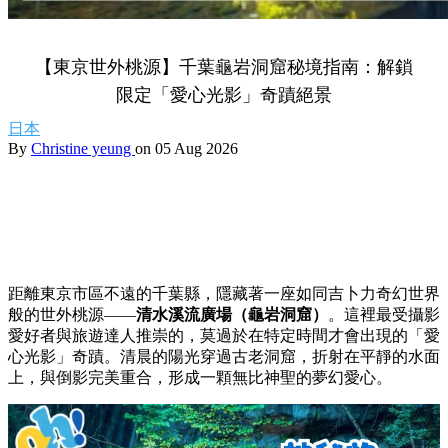
【東京世外桃源】千葉龜岩洞窟秘境指南：解鎖
限定「愛心光影」奇蹟絕景
日本
By
Christine yeung
on 05 Aug 2026
距離東京市區不遠的千葉縣，隱藏著一座如同吉卜力奇幻世界
般的世外桃源——
清水溪流廣場（龜岩洞窟）
。這裡最受攝影
愛好者與旅遊達人推崇的，莫過於在特定時間才會出現的「愛
心光影」奇蹟。清晨的陽光穿過古老洞窟，折射在平靜的水面
上，與倒影完美重合，形成一顆無比神聖的夢幻愛心。