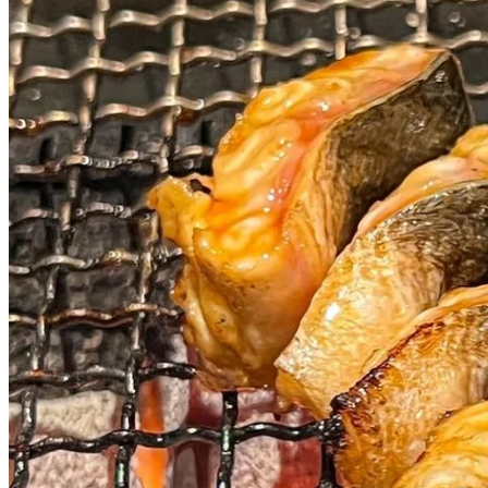
見到蛋糕真身的確很驚艷‼ ️還可以點上蠟燭，適合慶祝生日，
很有feel～新鮮和牛肉圍成蛋糕造型，另配上松板豬做成的玫
瑰花造型很精緻。牛肉吃起來奶香味十足，一點也不柴，口感
濃鬱醇香；松板豬烤得焦香，肉汁鮮美，吃起來很有嚼勁。