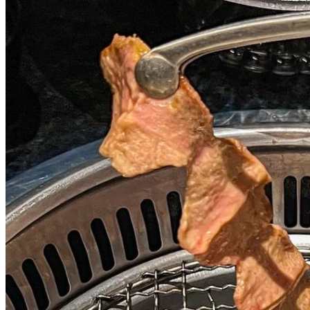
港口直送的鮮烤鰻魚
鰻魚肉質鮮美，烤得外焦裡嫩的，搭配秘製醬料，可以三吃，
原味鮮吃、搭配紫蘇葉或紫菜，每種食法都有獨特的口感。