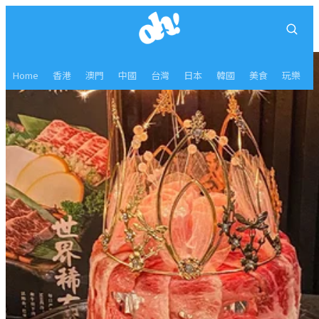
Home
香港
澳門
中國
台灣
日本
韓國
美食
玩樂