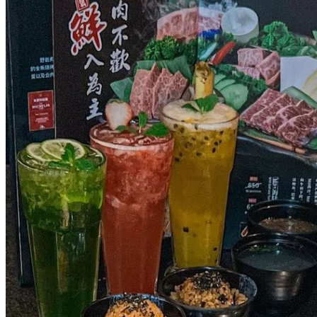
台灣過江龍超過10年的老牌極炙和牛燒肉可是由野岩炙·極炙
炭火燒肉升級而來。食材全部都是鮮活直送，品質非常好，cp
值高‼ 最正就係配備專人烤肉，完全唔洗自己郁手，超貼心，
啱晒我呢啲懶人。呢度服務真係非常貼心，口感唔啱？覺得唔
好食即免費換，仲可以免費升級，餐廳做法非常霸氣。氛圍感
也很好，適合情侶約會、朋友和家人聚餐，今嘅聖誕即刻
bookmark定喇～