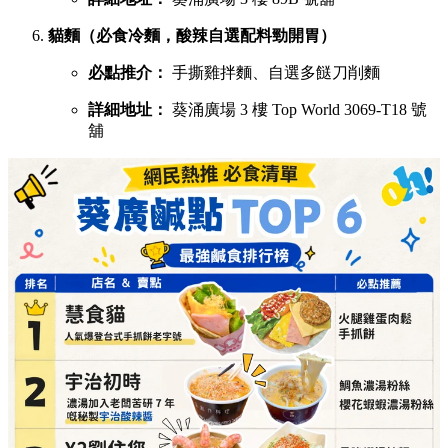
貓麵（必食冷麵，酸辣自選配料勁開胃）
必點推介：
手撕雞拌麵、自選多餸刀削麵
詳細地址：
葵涌廣場 3 樓 Top World 3069-T18 號
舖