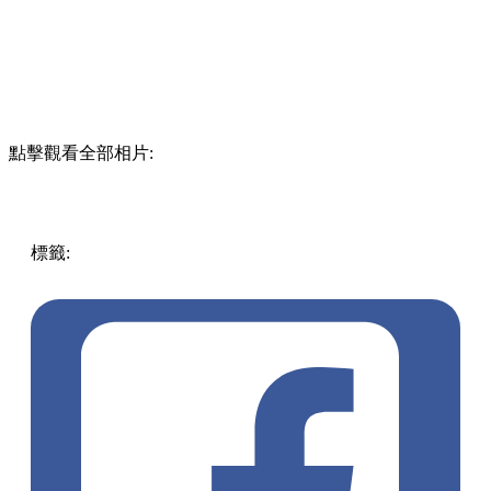
點擊觀看全部相片:
標籤:
中文(繁)
香港
玩樂
香港好去處
沙田 / 大圍
沙田好去
處
科學園
創新科技嘉年華