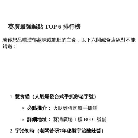
葵廣最強鹹點 TOP 6 排行榜
若你想品嚐濃郁惹味或飽肚的主食，以下六間鹹食店絕對不能
錯過：
慧食貓（人氣爆發台式手抓餅老字號）
必點推介：
火腿雞蛋肉鬆手抓餅
詳細地址：
葵涌廣場 1 樓 B01C 號舖
宇治初時（老闆苦研7年秘製宇治酸辣醬）