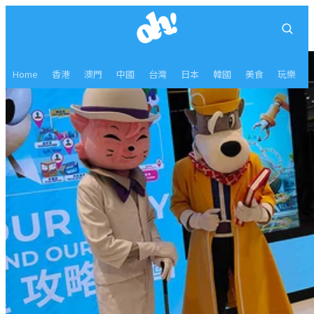
Home
香港
澳門
中國
台灣
日本
韓國
美食
玩樂