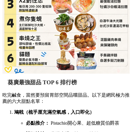
葵廣最強甜品 TOP 6 排行榜
吃完鹹食，當然要預留胃部空間品嚐甜品。以下是網民極力推
薦的六大甜點名單：
鳩戟（梳乎厘充滿空氣感，入口即化）
必點推介：
Pistachio開心果、超低糖質伯爵茶