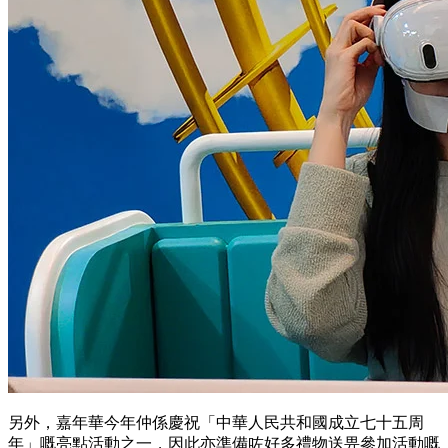
另外，嘉年華今年仲係慶祝「中華人民共和國成立七十五周
年」嘅亮點活動之一，因此亦準備咗好多禮物送畀參加活動嘅