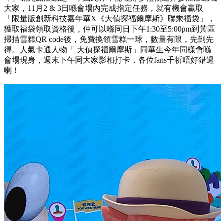
大家，11月2 & 3日喺會場內完成指定任務，就有機會贏取
「限量版創新科技嘉年華X《大偵探福爾摩斯》聯乘福袋」，
獲取福袋領取資格後，仲可以喺同日下午1:30至5:00pm到黃區
掃描雪糕QR code後，免費換領雪糕一球，數量有限，先到先
得。人氣卡通人物「 大偵探福爾摩斯」同華生今年同樣會喺
會場現身，週末下午同大家影相打卡，各位fans千祈唔好錯過
喇！