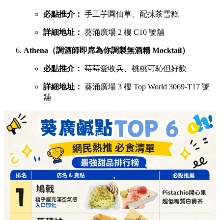
必點推介：
手工芋圓仙草、配抹茶雪糕
詳細地址：
葵涌廣場 2 樓 C10 號舖
Athena（調酒師即席為你調製無酒精 Mocktail）
必點推介：
莓莓愛收兵、桃桃可恥但好飲
詳細地址：
葵涌廣場 3 樓 Top World 3069-T17 號
舖