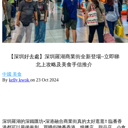
【深圳好去處】深圳羅湖商業街全新登場~立即睇
北上攻略及美食手信推介
中國
美食
By
kelly kwok
on 23 Oct 2024
深圳羅湖的深鐵匯坊•深港融合商業街真的太好逛逛‼ 臨番香
港都可以最後衝刺，買晒佢哋番香港，燒臘店、甜品店、小食