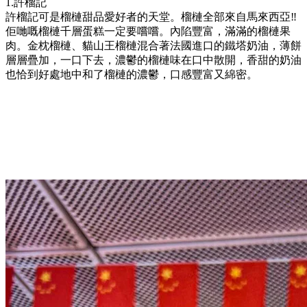
1.許榴記
許榴記可是榴槤甜品愛好者的天堂。榴槤全部來自馬來西亞‼
佢哋嘅榴槤千層蛋糕一定要嚐嚐。內陷豐富，滿滿的榴槤果
肉。金枕榴槤、貓山王榴槤混合著法國進口的鐵塔奶油，薄餅
層層疊加，一口下去，濃鬱的榴槤味在口中散開，香甜的奶油
也恰到好處地中和了榴槤的濃鬱，口感豐富又綿密。