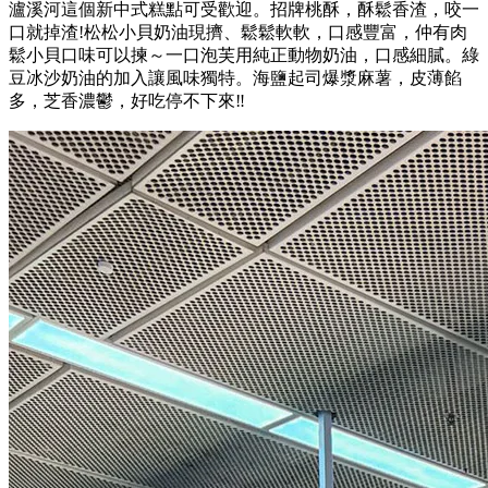
瀘溪河這個新中式糕點可受歡迎。招牌桃酥，酥鬆香渣，咬一
口就掉渣!松松小貝奶油現擠、鬆鬆軟軟，口感豐富，仲有肉
鬆小貝口味可以揀～一口泡芙用純正動物奶油，口感細膩。綠
豆冰沙奶油的加入讓風味獨特。海鹽起司爆漿麻薯，皮薄餡
多，芝香濃鬱，好吃停不下來‼