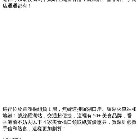
店通通都有！
這裡位於羅湖樞紐負 1 層，無縫連接羅湖口岸、羅湖火車站和
地鐵 1 號線羅湖站，交通超便捷，這裡有 50+ 美食品牌，番
香港前不妨去以下 4 家美食檔口領取紙質優惠券，買深圳必買
手信和熟食，這樣更加劃算‼