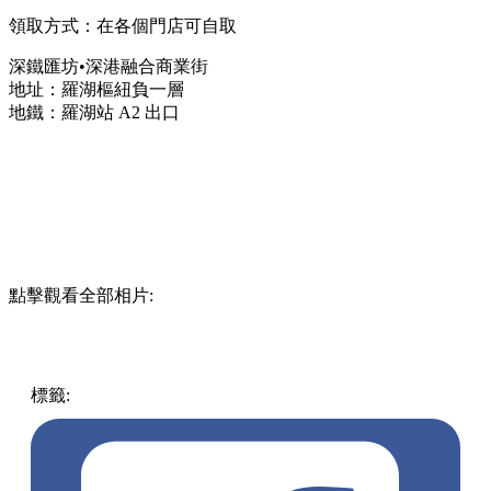
領取方式：在各個門店可自取
深鐵匯坊•深港融合商業街
地址：羅湖樞紐負一層
地鐵：羅湖站 A2 出口
點擊觀看全部相片:
標籤:
中文(繁)
美食
中國
羅湖
深圳好去處
羅湖口岸