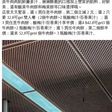
原牛肉肉餡鮮嫩多汁，層層酥脆的口感加上豐富的餡料，好鮮
美，還有酸菜牛肉餅和梅菜餅等口味選擇哦～
店里天天驚喜，週 1 買任意牛肉餅，第二個立減 2 元；週 2 只
要 32.8可get 雙人餐（2個牛肉餅+2 瓶酸梅汁/百香果汁）；週
3 買任意牛肉餅，酸梅汁/百香果汁享半價；週4 $42.8可get3 個
牛肉餅+2 瓶酸梅汁/百香果汁；週 5 買任牛肉餅，第二個餅半
價；週末 52.8可get4 個牛肉餅+ 3 瓶酸梅汁/百香果汁。