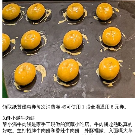
領取紙質優惠券每次消費滿 49可使用 1 張全場通用 8 元券。
3.酥小滿牛肉餅
酥小滿牛肉餅是家手工現做的寶藏小吃店。牛肉餅趁熱吃真的
好吃。主打招牌牛肉餅和香辣牛肉餅，外酥裡嫩。入面嘅大草