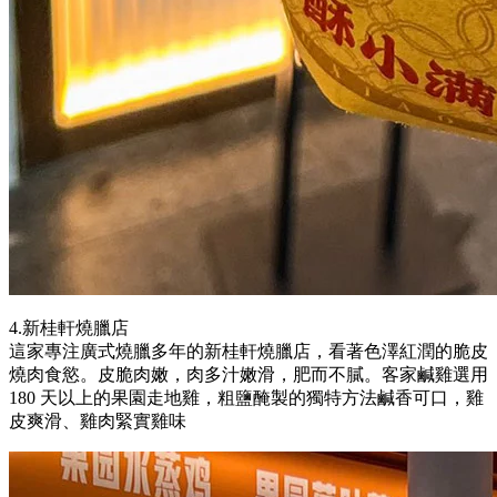
4.新桂軒燒臘店
這家專注廣式燒臘多年的新桂軒燒臘店，看著色澤紅潤的脆皮
燒肉食慾。皮脆肉嫩，肉多汁嫩滑，肥而不膩。客家鹹雞選用
180 天以上的果園走地雞，粗鹽醃製的獨特方法鹹香可口，雞
皮爽滑、雞肉緊實雞味