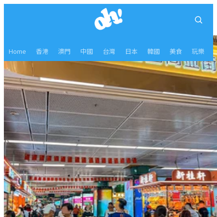
Home
香港
澳門
中國
台灣
日本
韓國
美食
玩樂