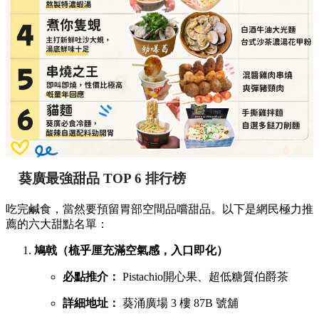
葵廣最強甜品 TOP 6 排行榜
吃完鹹食，當然要預留胃部空間品嚐甜品。以下是網民極力推
薦的六大甜點名單：
鳩戟（梳乎厘充滿空氣感，入口即化）
必點推介：
Pistachio開心果、超低糖質伯爵茶
詳細地址：
葵涌廣場 3 樓 87B 號舖