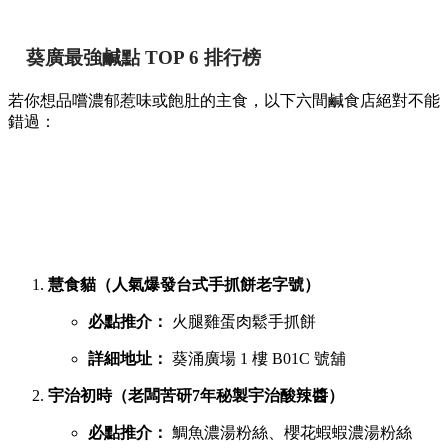
葵廣最強鹹點 TOP 6 排行榜
若你想品嚐濃郁惹味或飽肚的主食，以下六間鹹食店絕對不能
錯過：
慧食貓（人氣爆發台式手抓餅老字號）
必點推介：
火腿雞蛋肉鬆手抓餅
詳細地址：
葵涌廣場 1 樓 B01C 號舖
宇治初時（老闆苦研7年秘製宇治酸辣醬）
必點推介：
鯛魚濃湯粉絲、櫻花蝦蝦濃湯粉絲