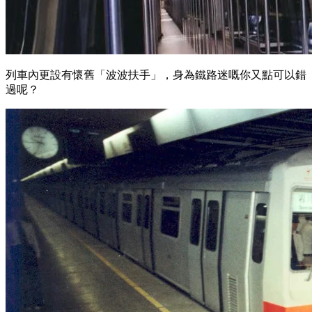
列車內更
設有懷舊「波波扶手」，身為鐵路迷嘅你又點可以錯
過呢？