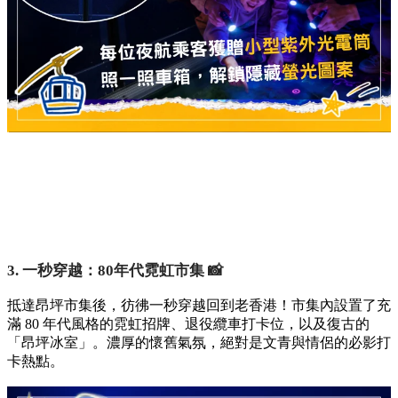
3. 一秒穿越：80年代霓虹市集 📸
抵達昂坪市集後，彷彿一秒穿越回到老香港！市集內設置了充
滿 80 年代風格的霓虹招牌、退役纜車打卡位，以及復古的
「昂坪冰室」。濃厚的懷舊氣氛，絕對是文青與情侶的必影打
卡熱點。