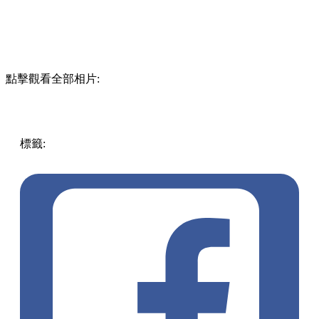
點擊觀看全部相片:
標籤:
中文(繁)
香港
熱話
主題列車
港鐵
mtr
港鐵45周年
波波
扶手