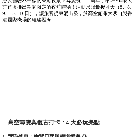
想要體驗不一樣的香港夜景？為慶祝二十周年，昂坪360破天
荒首度推出期間限定的夜航體驗！活動只限最後 4 天（8月8、
9、15、16日），讓旅客從東涌出發，於高空俯瞰大嶼山與香
港國際機場的璀璨燈海。
高空尋寶與復古打卡：4 大必玩亮點
1. 黃昏登車：飽覽日落與機場燈海 🌅