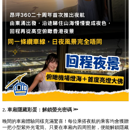
2. 車廂隱藏彩蛋：解鎖螢光密碼 🔦
晚間的車廂體驗同樣充滿驚喜！每位乘搭夜航的乘客均會獲贈
一把小型紫外光電筒。只要在車廂內四周照射，便能解鎖隱藏