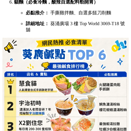
貓麵（必食冷麵，酸辣自選配料勁開胃）
必點推介：
手撕雞拌麵、自選多餸刀削麵
詳細地址：
葵涌廣場 3 樓 Top World 3069-T18 號
舖