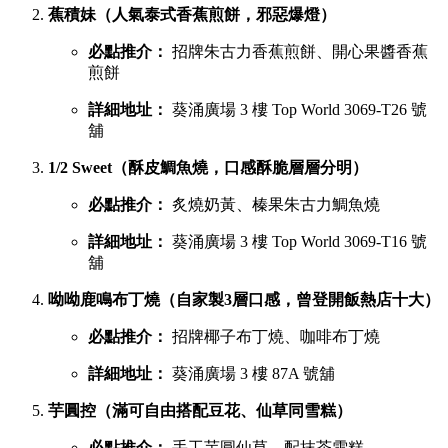
蕉積妹（人氣泰式香蕉煎餅，邪惡爆燈）
必點推介：
招牌朱古力香蕉煎餅、開心果醬香蕉
煎餅
詳細地址：
葵涌廣場 3 樓 Top World 3069-T26 號
舖
1/2 Sweet（酥皮鯛魚燒，口感酥脆層層分明）
必點推介：
炙燒奶黃、榛果朱古力鯛魚燒
詳細地址：
葵涌廣場 3 樓 Top World 3069-T16 號
舖
呦呦鹿鳴布丁燒（自家製3層口感，曾登開飯熱店十大）
必點推介：
招牌椰子布丁燒、咖啡布丁燒
詳細地址：
葵涌廣場 3 樓 87A 號舖
芋圓控（滿可自由搭配豆花、仙草同雪糕）
必點推介：
手工芋圓仙草、配抹茶雪糕