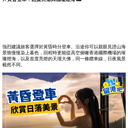
強烈建議旅客選擇於黃昏時分登車。沿途你可以親眼見證山海
景致慢慢染上暮色，回程時更能從高空俯瞰香港國際機場的璀
璨燈海，以及首度亮燈的天壇大佛，同一條纜車線，日夜風景
截然不同。