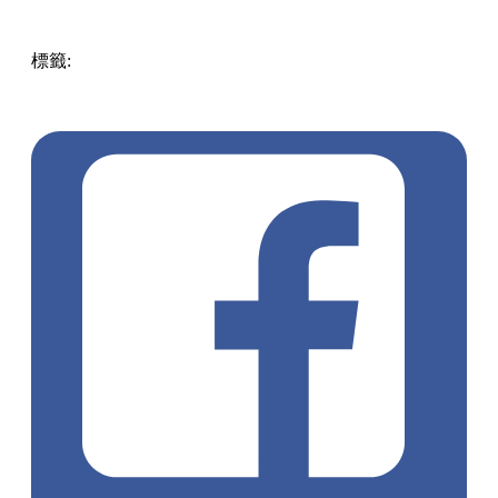
標籤:
Hong Kong
香港
葵廣美食
葵芳好去處
葵芳 / 青衣
葵
涌廣場
葵廣掃街
香港平民美食
慧食貓
鳩戟
呦呦鹿鳴布丁
燒