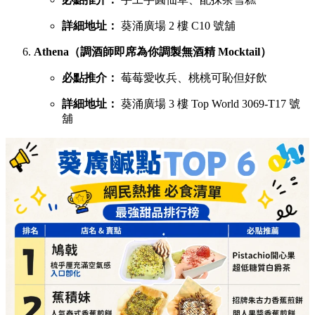
詳細地址：
葵涌廣場 2 樓 C10 號舖
Athena（調酒師即席為你調製無酒精 Mocktail）
必點推介：
莓莓愛收兵、桃桃可恥但好飲
詳細地址：
葵涌廣場 3 樓 Top World 3069-T17 號
舖