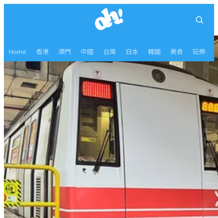
Home
香港
澳門
中國
台灣
日本
韓國
美食
玩樂