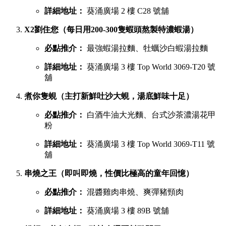
詳細地址：
葵涌廣場 2 樓 C28 號舖
X2劉住您（每日用200-300隻蝦頭熬製特濃蝦湯）
必點推介：
最強蝦湯拉麵、牡蠣沙白蝦湯拉麵
詳細地址：
葵涌廣場 3 樓 Top World 3069-T20 號
舖
煮你隻蜆（主打新鮮吐沙大蜆，湯底鮮味十足）
必點推介：
白酒牛油大光麵、台式沙茶濃湯花甲
粉
詳細地址：
葵涌廣場 3 樓 Top World 3069-T11 號
舖
串燒之王（即叫即燒，性價比極高的童年回憶）
必點推介：
混醬雞肉串燒、爽彈豬頸肉
詳細地址：
葵涌廣場 3 樓 89B 號舖