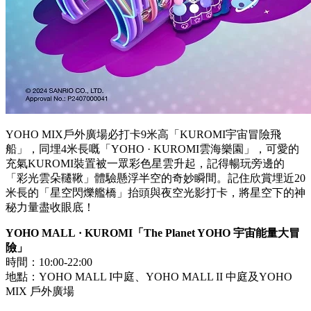
YOHO MIX
戶外廣場必打卡
9
米高「
KUROMI
宇宙冒險飛
船」，同埋4米長嘅「
YOHO
·
KUROMI
雲海樂園」，可愛的
充氣
KUROMI
裝置被一眾彩色星雲升起，記得暢玩旁邊的
「彩光雲朵韆鞦」體驗懸浮半空的奇妙瞬間。記住欣賞埋近
20
米長的「星空閃爍艦橋」抬頭與夜空光影打卡，將星空下的神
秘力量盡收眼底！
YOHO MALL
·
KUROMI
「
The Planet YOHO
宇宙能量大冒
險」
時間：10:00-22:00
地點：
YOHO MALL I
中庭、
YOHO MALL II
中庭及
YOHO
MIX
戶外廣場