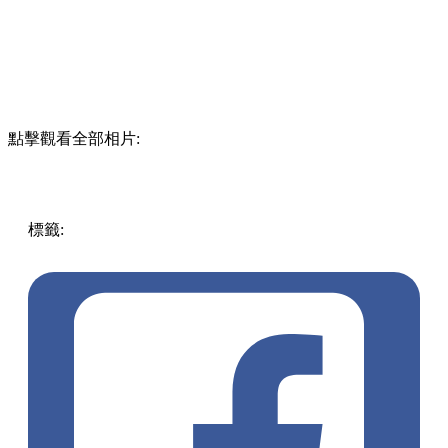
點擊觀看全部相片:
標籤:
中文(繁)
香港
玩樂
香港好去處
元朗好去處
元朗 / 天
水圍
YOHOMALL
kuromi
暑假好去處2024
Y2K