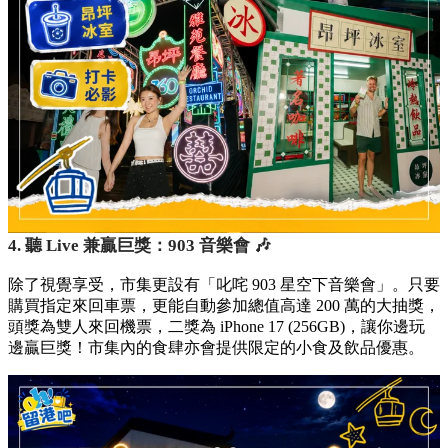
4. 聽 Live 兼贏巨獎：903 音樂會 🎶
除了視覺享受，市集更設有「叱咤 903 星空下音樂會」。只要
購買指定來回車票，更能自動參加總值高達 200 萬的大抽獎，
頭獎為雙人來回機票，二獎為 iPhone 17 (256GB)，讓你邊玩
邊贏巨獎！市集內的食肆亦會提供限定的小食及飲品優惠。