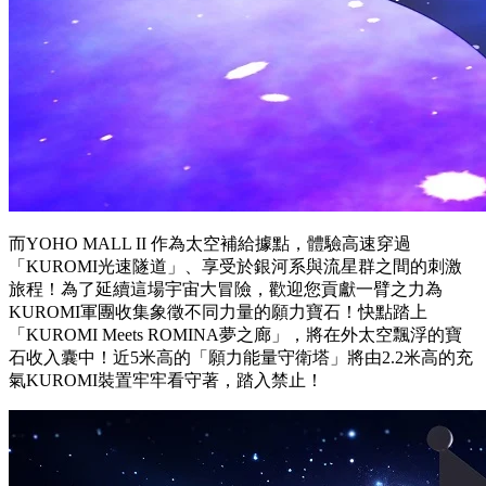
而YOHO MALL II 作為太空補給據點，體驗高速穿過
「
KUROMI
光速隧道」、享受於銀河系與流星群之間的刺激
旅程！為了延續這場宇宙大冒險，歡迎您貢獻一臂之力為
KUROMI
軍團收集象徵不同力量的願力寶石！快點踏上
「
KUROMI Meets ROMINA
夢之廊」，將在外太空飄浮的寶
石收入囊中！近
5
米高的「願力能量守衛塔」將由
2.2
米高的充
氣
KUROMI
裝置牢牢看守著，踏入禁止！