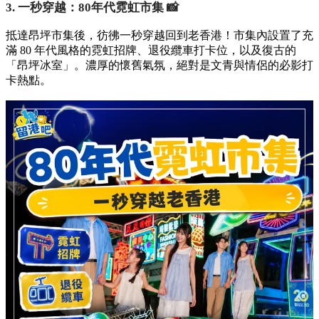
3. 一秒穿越：80年代霓虹市集 📸
抵達昂坪市集後，彷彿一秒穿越回到老香港！市集內設置了充
滿 80 年代風格的霓虹招牌、退役纜車打卡位，以及復古的
「昂坪冰室」。濃厚的懷舊氣氛，絕對是文青與情侶的必影打
卡熱點。