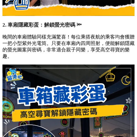
2. 車廂隱藏彩蛋：解鎖螢光密碼 🔦
晚間的車廂體驗同樣充滿驚喜！每位乘搭夜航的乘客均會獲贈
一把小型紫外光電筒。只要在車廂內四周照射，便能解鎖隱藏
的螢光圖案與密碼，非常適合親子同樂，享受高空尋寶的樂
趣。