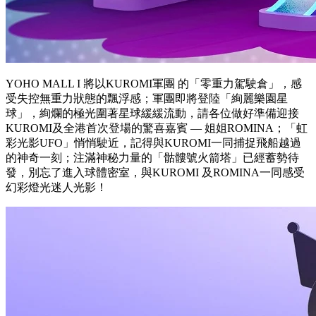
YOHO MALL I
將以KUROMI軍團 的「零重力駕駛倉」，感
受失控無重力狀態的飄浮感；軍團即將登陸「絢麗樂園星
球」，絢爛的極光圍著星球緩緩流動，請各位做好準備迎接
KUROMI及全港首次登場的驚喜嘉賓 — 姐姐ROMINA；「虹
彩光影UFO」悄悄駛近，記得與KUROMI一同捕捉飛船越過
的神奇一刻；注滿神秘力量的「骷髏號火箭塔」已經蓄勢待
發，別忘了進入球體密室，與KUROMI 及ROMINA一同感受
幻彩燈光迷人光影！