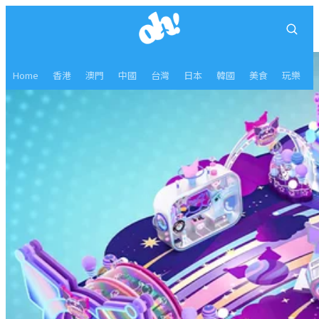
Home
香港
澳門
中國
台灣
日本
韓國
美食
玩樂