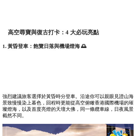
高空尋寶與復古打卡：4 大必玩亮點
1. 黃昏登車：飽覽日落與機場燈海 🌅
強烈建議旅客選擇於黃昏時分登車。沿途你可以親眼見證山海
景致慢慢染上暮色，回程時更能從高空俯瞰香港國際機場的璀
璨燈海，以及首度亮燈的天壇大佛，同一條纜車線，日夜風景
截然不同。