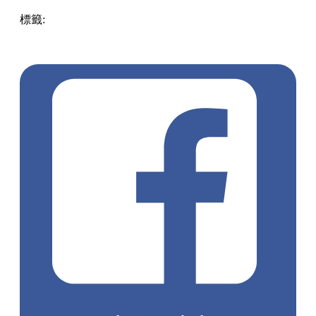
標籤:
Hong Kong
香港
葵廣美食
葵芳好去處
葵芳 / 青衣
葵
涌廣場
葵廣掃街
香港平民美食
慧食貓
鳩戟
呦呦鹿鳴布丁
燒