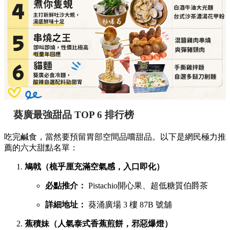
葵廣最強甜品 TOP 6 排行榜
吃完鹹食，當然要預留胃部空間品嚐甜品。以下是網民極力推
薦的六大甜點名單：
鳩戟（梳乎厘充滿空氣感，入口即化）
必點推介：
Pistachio開心果、超低糖質伯爵茶
詳細地址：
葵涌廣場 3 樓 87B 號舖
蕉積妹（人氣泰式香蕉煎餅，邪惡爆燈）