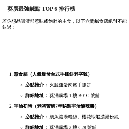
葵廣最強鹹點 TOP 6 排行榜
若你想品嚐濃郁惹味或飽肚的主食，以下六間鹹食店絕對不能
錯過：
慧食貓（人氣爆發台式手抓餅老字號）
必點推介：
火腿雞蛋肉鬆手抓餅
詳細地址：
葵涌廣場 1 樓 B01C 號舖
宇治初時（老闆苦研7年秘製宇治酸辣醬）
必點推介：
鯛魚濃湯粉絲、櫻花蝦蝦濃湯粉絲
詳細地址：
葵涌廣場 2 樓 C28 號舖