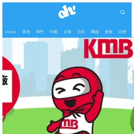
Home
香港
澳門
中國
台灣
日本
韓國
美食
玩樂