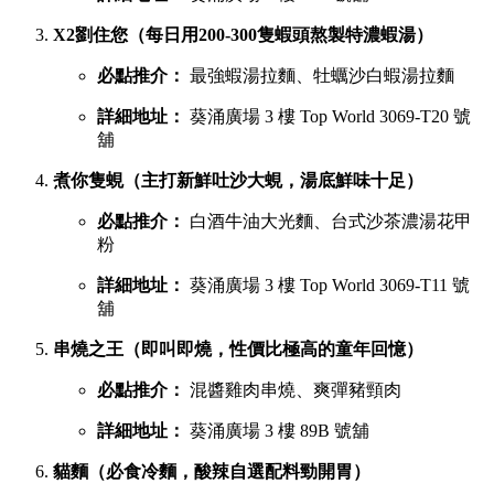
X2劉住您（每日用200-300隻蝦頭熬製特濃蝦湯）
必點推介：
最強蝦湯拉麵、牡蠣沙白蝦湯拉麵
詳細地址：
葵涌廣場 3 樓 Top World 3069-T20 號
舖
煮你隻蜆（主打新鮮吐沙大蜆，湯底鮮味十足）
必點推介：
白酒牛油大光麵、台式沙茶濃湯花甲
粉
詳細地址：
葵涌廣場 3 樓 Top World 3069-T11 號
舖
串燒之王（即叫即燒，性價比極高的童年回憶）
必點推介：
混醬雞肉串燒、爽彈豬頸肉
詳細地址：
葵涌廣場 3 樓 89B 號舖
貓麵（必食冷麵，酸辣自選配料勁開胃）