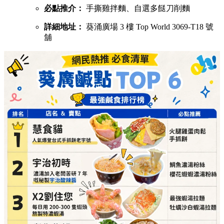
必點推介：
手撕雞拌麵、自選多餸刀削麵
詳細地址：
葵涌廣場 3 樓 Top World 3069-T18 號
舖