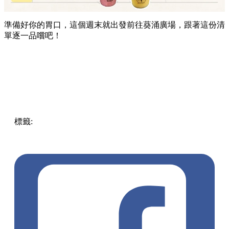
準備好你的胃口，這個週末就出發前往葵涌廣場，跟著這份清
單逐一品嚐吧！
標籤:
Hong Kong
香港
葵廣美食
葵芳好去處
葵芳 / 青衣
葵
涌廣場
葵廣掃街
香港平民美食
慧食貓
鳩戟
呦呦鹿鳴布丁
燒