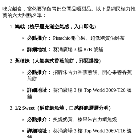
吃完鹹食，當然要預留胃部空間品嚐甜品。以下是網民極力推
薦的六大甜點名單：
鳩戟（梳乎厘充滿空氣感，入口即化）
必點推介：
Pistachio開心果、超低糖質伯爵茶
詳細地址：
葵涌廣場 3 樓 87B 號舖
蕉積妹（人氣泰式香蕉煎餅，邪惡爆燈）
必點推介：
招牌朱古力香蕉煎餅、開心果醬香蕉
煎餅
詳細地址：
葵涌廣場 3 樓 Top World 3069-T26 號
舖
1/2 Sweet（酥皮鯛魚燒，口感酥脆層層分明）
必點推介：
炙燒奶黃、榛果朱古力鯛魚燒
詳細地址：
葵涌廣場 3 樓 Top World 3069-T16 號
舖