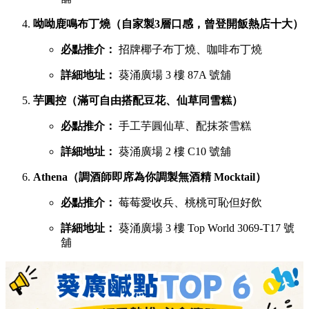
呦呦鹿鳴布丁燒（自家製3層口感，曾登開飯熱店十大）
必點推介：
招牌椰子布丁燒、咖啡布丁燒
詳細地址：
葵涌廣場 3 樓 87A 號舖
芋圓控（滿可自由搭配豆花、仙草同雪糕）
必點推介：
手工芋圓仙草、配抹茶雪糕
詳細地址：
葵涌廣場 2 樓 C10 號舖
Athena（調酒師即席為你調製無酒精 Mocktail）
必點推介：
莓莓愛收兵、桃桃可恥但好飲
詳細地址：
葵涌廣場 3 樓 Top World 3069-T17 號
舖