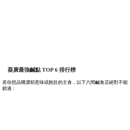
葵廣最強鹹點 TOP 6 排行榜
若你想品嚐濃郁惹味或飽肚的主食，以下六間鹹食店絕對不能
錯過：