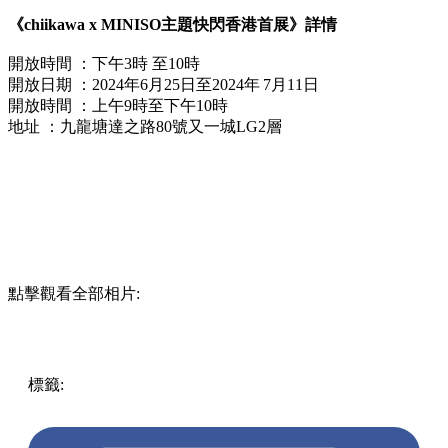
《chiikawa x MINISO主題快閃香港首展》詳情
開放時間
：下午3時 至10時
開放日期
：2024年6月25日至2024年 7月11日
開放時間
：上午9時至下午10時
地址 ：九龍塘達之路80號又一城LG2層
點擊觀看全部相片:
標籤:
中文(繁)
香港
熱話
香港好去處
黃大仙 / 鑽石山 / 樂
富
九龍塘
又一城好去處
miniso
chiikawa