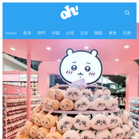
Home
香港
澳門
中國
台灣
日本
韓國
美食
玩樂