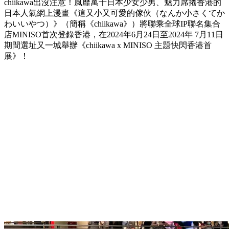
chiikawa出沒注意！風靡萬千日本少女少男、魅力席捲香港的
日本人氣網上漫畫《這又小又可愛的傢伙（なんか小さくてか
わいいやつ）》（簡稱《chiikawa》）將聯乘
全球IP聯名集合
店
MINISO首次登錄香港，在2024年6月24日至2024年 7月11日
期間選址又一城舉辦《chiikawa x MINISO 主題快閃香港首
展》！