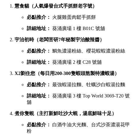
慧食貓（人氣爆發台式手抓餅老字號）
必點推介：
火腿雞蛋肉鬆手抓餅
詳細地址：
葵涌廣場 1 樓 B01C 號舖
宇治初時（老闆苦研7年秘製宇治酸辣醬）
必點推介：
鯛魚濃湯粉絲、櫻花蝦蝦濃湯粉絲
詳細地址：
葵涌廣場 2 樓 C28 號舖
X2劉住您（每日用200-300隻蝦頭熬製特濃蝦湯）
必點推介：
最強蝦湯拉麵、牡蠣沙白蝦湯拉麵
詳細地址：
葵涌廣場 3 樓 Top World 3069-T20 號
舖
煮你隻蜆（主打新鮮吐沙大蜆，湯底鮮味十足）
必點推介：
白酒牛油大光麵、台式沙茶濃湯花甲
粉