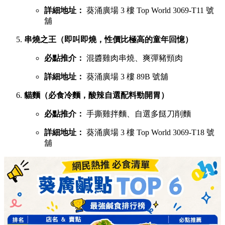
詳細地址：
葵涌廣場 3 樓 Top World 3069-T11 號
舖
串燒之王（即叫即燒，性價比極高的童年回憶）
必點推介：
混醬雞肉串燒、爽彈豬頸肉
詳細地址：
葵涌廣場 3 樓 89B 號舖
貓麵（必食冷麵，酸辣自選配料勁開胃）
必點推介：
手撕雞拌麵、自選多餸刀削麵
詳細地址：
葵涌廣場 3 樓 Top World 3069-T18 號
舖