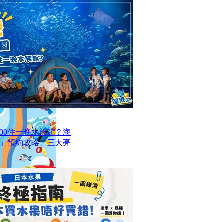
00住一晚水族館？海
」預約攻略、三大亮