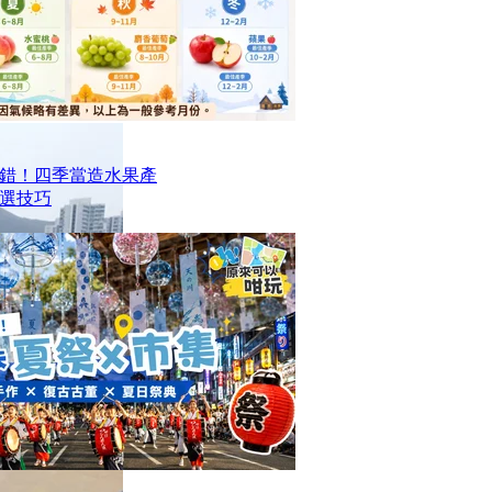
錯！四季當造水果產
選技巧