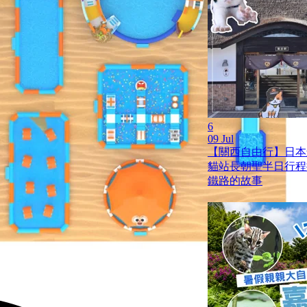
6
09 Jul
【關西自由行】日本
貓站長朝聖半日行程
鐵路的故事