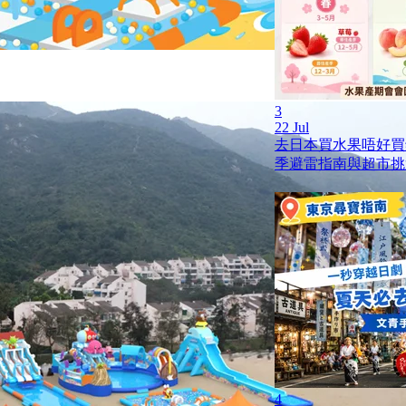
3
22 Jul
去日本買水果唔好買
季避雷指南與超市挑
4