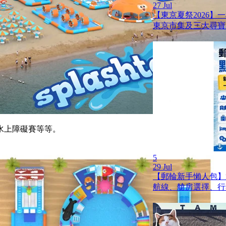
27 Jul
【東京夏祭2026】
東京市集及三大尋寶
水上障礙賽等等。
5
29 Jul
【郵輪新手懶人包】
航線、艙房選擇、行