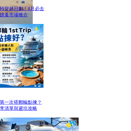
一秒穿越日劇！8月必去
跳蚤市場推介
第一次搭郵輪點揀？
李清單與避坑攻略