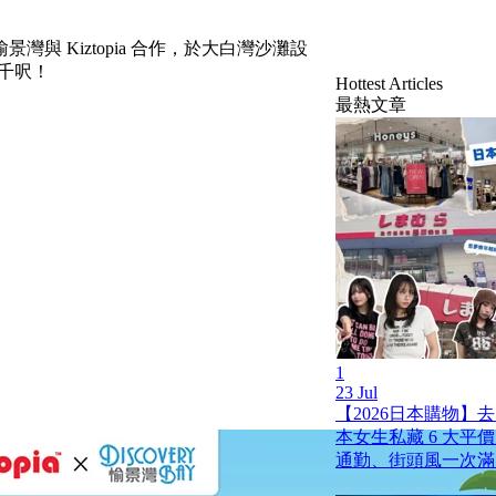
 Kiztopia 合作，於大白灣沙灘設
8千呎！
Hottest Articles
最熱文章
1
23 Jul
【2026日本購物】
本女生私藏 6 大平
通勤、街頭風一次滿