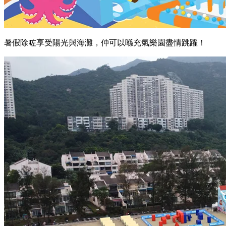
暑假除咗享受陽光與海灘，仲可以喺充氣樂園盡情跳躍！