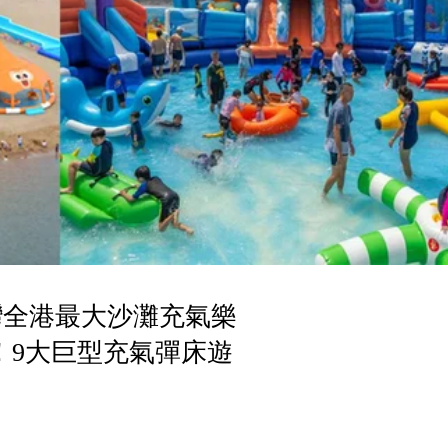
愉景灣全港最大沙灘充氣樂
千呎！9大巨型充氣彈床遊