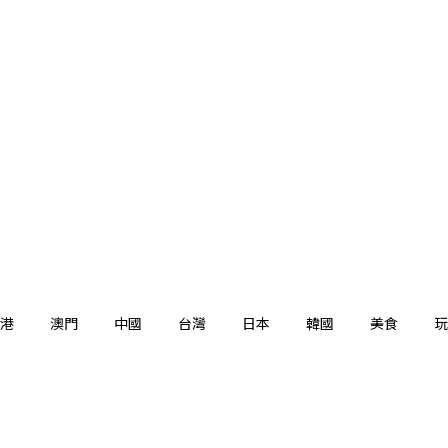
港
澳門
中國
台灣
日本
韓國
美食
玩