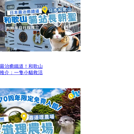
最治癒鐵道！和歌山
推介：一隻小貓救活