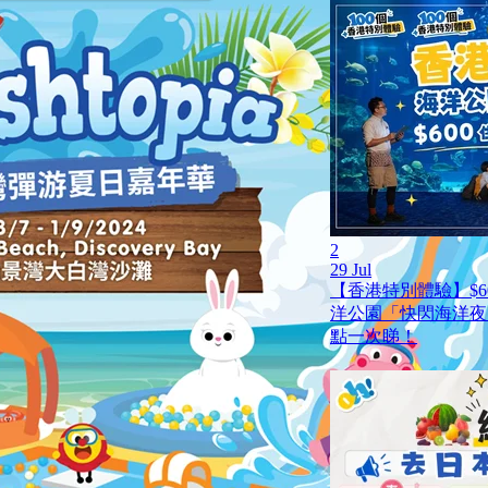
2
29 Jul
【香港特別體驗】$6
洋公園「快閃海洋夜
點一次睇！