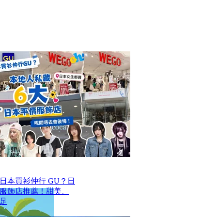
去日本買衫仲行 GU？日
價服飾店推薦！甜美、
足