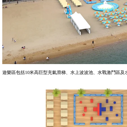
遊樂區包括10米高巨型充氣滑梯、水上波波池、水戰激鬥區及