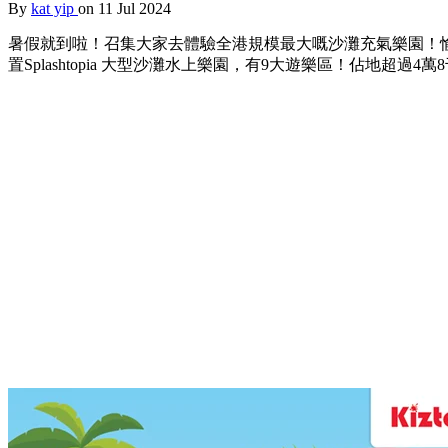
By
kat yip
on 11 Jul 2024
暑假就到啦！召集大家去體驗全港規模最大嘅沙灘充氣樂園！愉景灣與
置Splashtopia 大型沙灘水上樂園，有9大遊樂區！佔地超過4萬