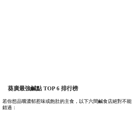
葵廣最強鹹點 TOP 6 排行榜
若你想品嚐濃郁惹味或飽肚的主食，以下六間鹹食店絕對不能
錯過：