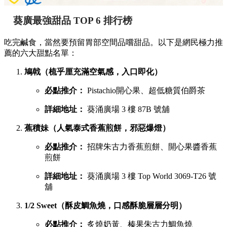
葵廣最強甜品 TOP 6 排行榜
吃完鹹食，當然要預留胃部空間品嚐甜品。以下是網民極力推
薦的六大甜點名單：
鳩戟（梳乎厘充滿空氣感，入口即化）
必點推介：
Pistachio開心果、超低糖質伯爵茶
詳細地址：
葵涌廣場 3 樓 87B 號舖
蕉積妹（人氣泰式香蕉煎餅，邪惡爆燈）
必點推介：
招牌朱古力香蕉煎餅、開心果醬香蕉
煎餅
詳細地址：
葵涌廣場 3 樓 Top World 3069-T26 號
舖
1/2 Sweet（酥皮鯛魚燒，口感酥脆層層分明）
必點推介：
炙燒奶黃、榛果朱古力鯛魚燒