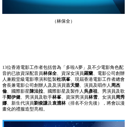
（林保全）
13位香港電影工作者包括曾為「多啦A夢」及不少電影角色配
音的已故資深配音員
林保全
、資深女演員
羅蘭
、電影公司創辦
人兼殿堂級電影導演和監製
杜琪峯
、現屆香港電影工作者總會
會長兼電影公司創辦人及及演員
古天樂
、演員及唱作人
周杰
倫
、國際影星
陳法拉
、國際影星及製作人
吳彥祖
、男演員及歌
手
鄭伊健
、男演員及歌手
林峯
、資深男演員
林雪
、女演員
周秀
娜
、新生代演員
劉俊謙
及
袁澧林
（排名不分先後），將會以漫
畫化的禮服造型亮相。