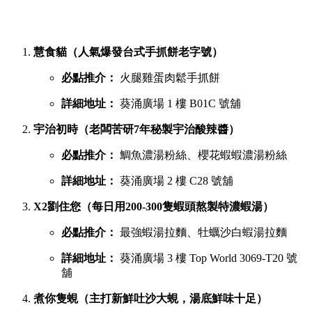
慧食貓（人氣爆發台式手抓餅老字號）
必點推介：
火腿雞蛋肉鬆手抓餅
詳細地址：
葵涌廣場 1 樓 B01C 號舖
宇治初時（老闆苦研7年秘製宇治酸辣醬）
必點推介：
鯛魚濃湯粉絲、櫻花蝦蝦濃湯粉絲
詳細地址：
葵涌廣場 2 樓 C28 號舖
X2劉住您（每日用200-300隻蝦頭熬製特濃蝦湯）
必點推介：
最強蝦湯拉麵、牡蠣沙白蝦湯拉麵
詳細地址：
葵涌廣場 3 樓 Top World 3069-T20 號
舖
煮你隻蜆（主打新鮮吐沙大蜆，湯底鮮味十足）