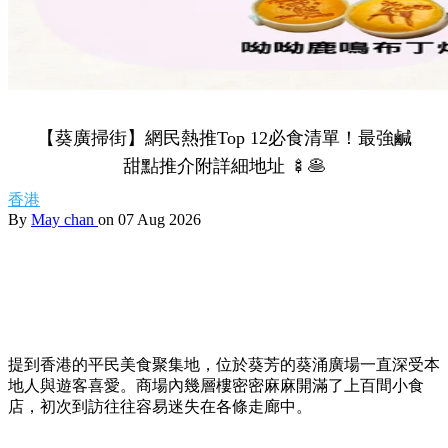
【葵廣掃街】網民熱推Top 12必食清單！最強鹹
甜點推介附詳細地址 🍢🥞
香港
By
May chan
on 07 Aug 2026
提到香港的平民美食聚集地，位於葵芳的葵涌廣場一直深受本
地人與遊客喜愛。商場內幾層樓密密麻麻開滿了上百間小食
店，初次到訪往往容易迷失在各條走廊中。