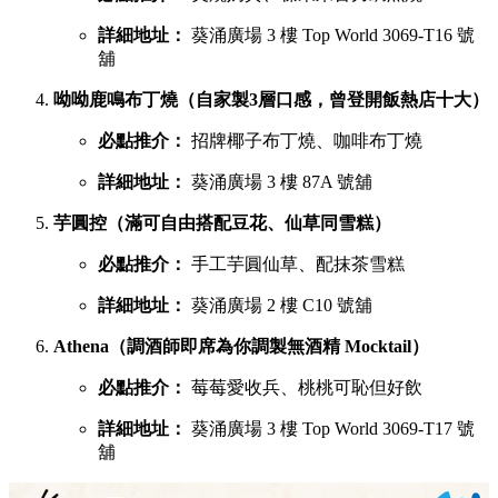
詳細地址：
葵涌廣場 3 樓 Top World 3069-T16 號
舖
呦呦鹿鳴布丁燒（自家製3層口感，曾登開飯熱店十大）
必點推介：
招牌椰子布丁燒、咖啡布丁燒
詳細地址：
葵涌廣場 3 樓 87A 號舖
芋圓控（滿可自由搭配豆花、仙草同雪糕）
必點推介：
手工芋圓仙草、配抹茶雪糕
詳細地址：
葵涌廣場 2 樓 C10 號舖
Athena（調酒師即席為你調製無酒精 Mocktail）
必點推介：
莓莓愛收兵、桃桃可恥但好飲
詳細地址：
葵涌廣場 3 樓 Top World 3069-T17 號
舖