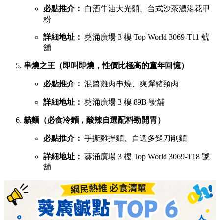
必點推介：
白酒牛油大光麵、台式沙茶濃湯花甲
粉
詳細地址：
葵涌廣場 3 樓 Top World 3069-T11 號
舖
串燒之王（即叫即燒，性價比極高的童年回憶）
必點推介：
混醬雞肉串燒、爽彈豬頸肉
詳細地址：
葵涌廣場 3 樓 89B 號舖
貓麵（必食冷麵，酸辣自選配料勁開胃）
必點推介：
手撕雞拌麵、自選多餸刀削麵
詳細地址：
葵涌廣場 3 樓 Top World 3069-T18 號
舖