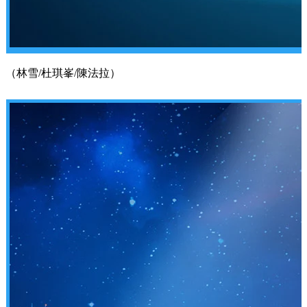
（林雪/杜琪峯/陳法拉）