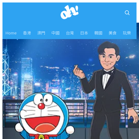
Home
香港
澳門
中國
台灣
日本
韓國
美食
玩樂