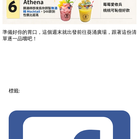
準備好你的胃口，這個週末就出發前往葵涌廣場，跟著這份清
單逐一品嚐吧！
標籤:
Hong Kong
香港
葵廣美食
葵芳好去處
葵芳 / 青衣
葵
涌廣場
葵廣掃街
香港平民美食
慧食貓
鳩戟
呦呦鹿鳴布丁
燒